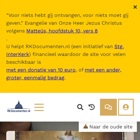
“
Voor niets hebt gij ontvangen, voor niets moet gij
geven.
” Evangelie van Onze Heer Jezus Christus
volgens
Matteüs, hoofdstuk 10, vers 8
.
U helpt RKDocumenten.nl (een initiatief van
Stg.
InterKerk
) financieel waardoor de site voor velen
beschikbaar is
met een donatie van 10 euro
, of
met een ander,
groter, eenmalig bedrag
.
Lezen
Over ons
Naar de oude site
Documenten
Over RK Documenten
Bijbel
Meedoen