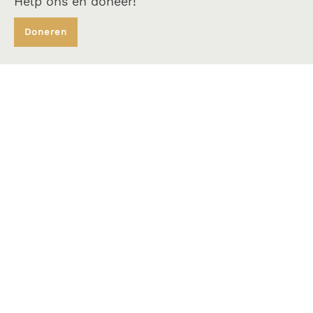
Help ons en doneer!
Doneren