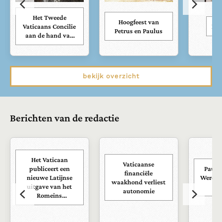
Het Tweede
Hoogfeest van
Vaticaans Concilie
Kar
Petrus en Paulus
aan de hand van
zijn documenten
bekijk overzicht
Berichten van de redactie
Het Vaticaan
Vaticaanse
publiceert een
Paus s
financiële
nieuwe Latijnse
Wereld
waakhond verliest
uitgave van het
ra
autonomie
Romeins
martyrologium