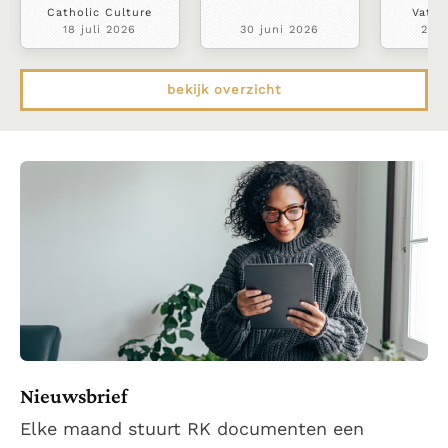
Catholic Culture
Vatic
18 juli 2026
30 juni 2026
22 j
bekijk overzicht
Nieuwsbrief
Elke maand stuurt RK documenten een