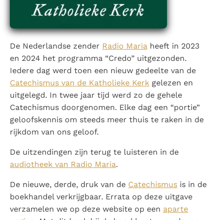
Paus Leo XIV in Pavia: "De stad is zowel een gave als
een taak"
Paus in Pavia: St. Augustinus toont ons de noodzaak om
"naar het innerlijk" toe te keren.
De Nederlandse zender
Radio Maria
heeft in 2023
RK Documenten stelt heel veel belangrijke
en 2024 het programma “Credo” uitgezonden.
kerkelijke documenten van de Rooms
Iedere dag werd toen een nieuw gedeelte van de
Katholieke Kerk in het Nederlands beschikbaar
Catechismus van de Katholieke Kerk
gelezen en
en is volledig afhankelijk van donaties.
uitgelegd. In twee jaar tijd werd zo de gehele
Catechismus doorgenomen. Elke dag een “portie”
Ik help mee!
geloofskennis om steeds meer thuis te raken in de
rijkdom van ons geloof.
De uitzendingen zijn terug te luisteren in de
audiotheek van Radio Maria
.
De nieuwe, derde, druk van de
Catechismus
is in de
boekhandel verkrijgbaar. Errata op deze uitgave
verzamelen we op deze website op een
aparte