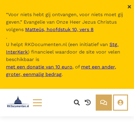
“
Voor niets hebt gij ontvangen, voor niets moet gij
geven.
” Evangelie van Onze Heer Jezus Christus
volgens
Matteüs, hoofdstuk 10, vers 8
.
U helpt RKDocumenten.nl (een initiatief van
Stg.
InterKerk
) financieel waardoor de site voor velen
beschikbaar is
met een donatie van 10 euro
, of
met een ander,
groter, eenmalig bedrag
.
Lezen
Over ons
Documenten
Over RK Documenten
Bijbel
Meedoen