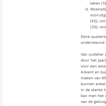
leken (12
Woensdag
vooruitg
(42); om
(33); vo
Deze quatert
ondersteund 
Van oudsher z
door het jaar
voor een woen
Advent en bui
maken van Mi
kunnen enkel 
In de sterke 
kan men het 
van de gelovi