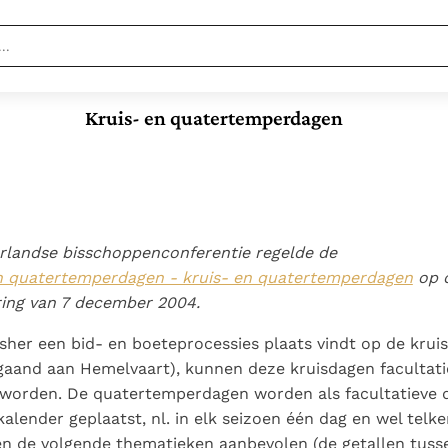
Nieuwste
Berichten
Kruis- en quatertemperdagen
Documenten
Paus naar Pavia om o.a. H.
Augustinus te eren
In Christus wordt
Het Vaticaan publiceert
onze honger vervuld
een nieuwe Latijnse
Leer de kostbare
Vaticaanse financiële
uitgave van het Romeins
parel van Gods
waakhond verliest
Gods Koninkrijk
martyrologium
Paus spreekt het
koninkrijk te
rlandse bisschoppenconferentie regelde de
autonomie
groeit stilletjes door
Wereldvoedselprogramma
herkennen
De mystiek. De
en quatertemperdagen - kruis- en quatertemperdagen
op 
Paus Leo XIV in Pavia: "De
liefde, niet door
toe
mystieke
ing van 7 december 2004.
stad is zowel een gave
dwang
Open uw hart voor
verschijnselen en de
als een taak"
het zaad van Gods
her een bid- en boeteprocessies plaats vindt op de kruis
heiligheid
Woord
aand aan Hemelvaart), kunnen deze kruisdagen facultati
worden. De quatertemperdagen worden als facultatieve 
alender geplaatst, nl. in elk seizoen één dag en wel tel
n de volgende thematieken aanbevolen (de getallen tuss