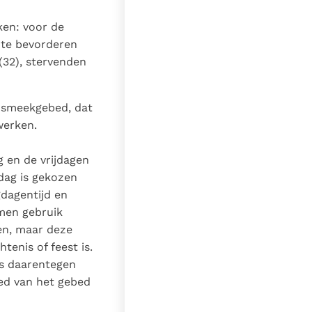
ken: voor de
 te bevorderen
 (32), stervenden
n smeekgebed, dat
werken.
 en de vrijdagen
jdag is gekozen
dagentijd en
 men gebruik
en, maar deze
enis of feest is.
nis daarentegen
ed van het gebed