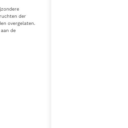
ijzondere
vruchten der
den overgelaten.
 aan de