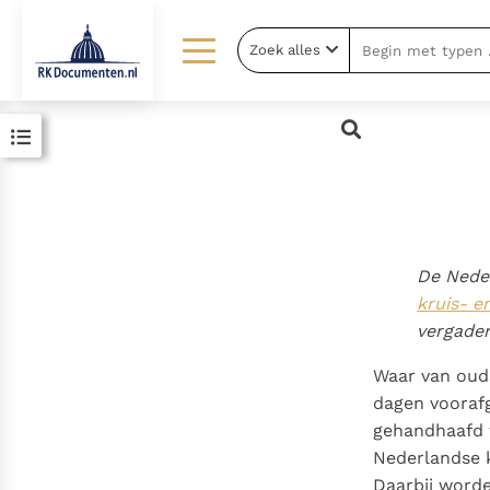
Zoek alles
Lezen
Over ons
Documenten
Over RK Documenten
Bijbel
Meedoen
Thema’s
Doneren
Berichten
Nieuwsbrief
De Nede
kruis- 
Denzinger
Gebruiksvoorwaarden
vergader
Waar van ouds
dagen voorafg
gehandhaafd 
Nederlandse k
Daarbij worde