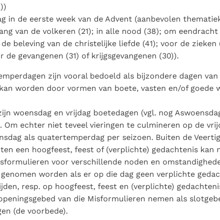
))
 in de eerste week van de Advent (aanbevolen thematie
ang van de volkeren (21); in alle nood (38); om eendracht
 de beleving van de christelijke liefde (41); voor de zieken
or de gevangenen (31) of krijgsgevangenen (30)).
emperdagen zijn vooral bedoeld als bijzondere dagen va
kan worden door vormen van boete, vasten en/of goede 
ijn woensdag en vrijdag boetedagen (vgl. nog Aswoensdag
). Om echter niet teveel vieringen te culmineren op de vri
sdag als quatertemperdag per seizoen. Buiten de Veertig
ten een hoogfeest, feest of (verplichte) gedachtenis kan
sformulieren voor verschillende noden en omstandighed
genomen worden als er op die dag geen verplichte gedacht
tijden, resp. op hoogfeest, feest en (verplichte) gedachte
openingsgebed van die Misformulieren nemen als slotgeb
gen (de voorbede).