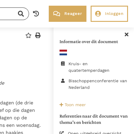
Reageer
Inloggen
RK Documenten stelt heel veel belangrijke
kerkelijke documenten van de Rooms
Informatie over dit document
Katholieke Kerk in het Nederlands
beschikbaar en is volledig afhankelijk van
donaties.
Kruis- en
quatertemperdagen
Ik help mee!
Bisschoppenconferentie van
de
Nederland
7 december 2004
dagen (de drie
Toon meer
Bisschoppenconferenties -
ef op die dagen
Liturgische formulieren -
Referenties naar dit document van
dagen op de
thema's en berichten
Nederland
kens een woensdag.
en haakjes
Bisdom Roermond, mag. dr.
Open uitgebreid overzicht