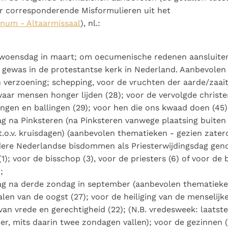
r corresponderende Misformulieren uit het
num - Altaarmissaal
), nl.:
woensdag in maart; om oecumenische redenen aansluiten
 gewas in de protestantse kerk in Nederland. Aanbevolen 
 verzoening; schepping, voor de vruchten der aarde/zaaiti
aar mensen honger lijden (28); voor de vervolgde christe
ingen en ballingen (29); voor hen die ons kwaad doen (45)
 na Pinksteren (na Pinksteren vanwege plaatsing buiten 
t.o.v. kruisdagen) (aanbevolen thematieken - gezien zate
dere Nederlandse bisdommen als Priesterwijdingsdag gen
(1); voor de bisschop (3), voor de priesters (6) of voor de
;
g na derde zondag in september (aanbevolen thematieke
len van de oogst (27); voor de heiliging van de menselijke
an vrede en gerechtigheid (22); (N.B. vredesweek: laatste
r, mits daarin twee zondagen vallen); voor de gezinnen (