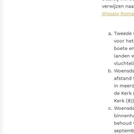
verwijzen naa
Missale Roma
Tweede 
voor het
boete en
landen w
vluchtel
Woensdag
afstand 
in meer
de Kerk 
Kerk (8))
Woensda
binnenha
behoud v
septembe