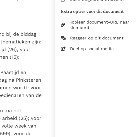
J. Hermans
Extra opties voor dit document
Kopieer document-URL naar
klembord
Zie de gebruiksvoorwaarden
d bij de biddag
van de documenten
Reageer op dit document
thematieken zijn:
7 december 2004
Deel op social media
jd (26); voor
nen (15);
31-10-2022
.
5492
Paastijd en
nl
rdag na Pinksteren
omen wordt: voor
 bedienaren van de
n: na het
 arbeid (25); voor
 volle week van
599); voor de