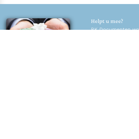
Helpt u mee?
RK Documenten wordt
Help ons en doneer
Doneren
RK Documenten
RK Documenten stelt alle belangrijke
kerkelijke documenten van de Rooms