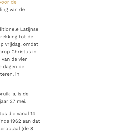
voor de
ling van de
itionele Latijnse
rekking tot de
p vrijdag, omdat
arop Christus in
 van de vier
ze dagen de
teren, in
uik is, is de
jaar 27 mei.
us die vanaf 14
inds 1962 aan dat
eroctaaf (de 8