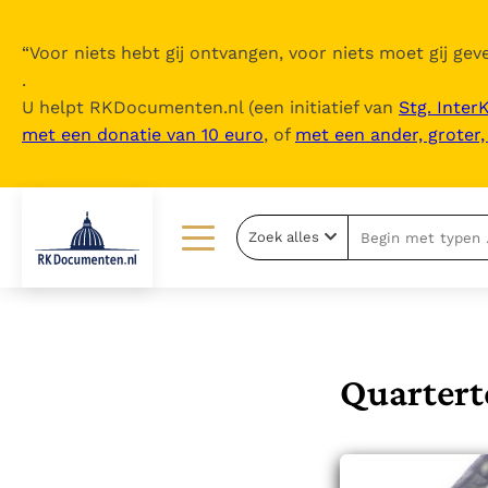
“
Voor niets hebt gij ontvangen, voor niets moet gij geve
.
U helpt RKDocumenten.nl (een initiatief van
Stg. Inter
met een donatie van 10 euro
, of
met een ander, groter
Zoek alles
Lezen
Over ons
Documenten
Over RK Documenten
Bijbel
Meedoen
Quartert
Thema’s
Doneren
Berichten
Nieuwsbrief