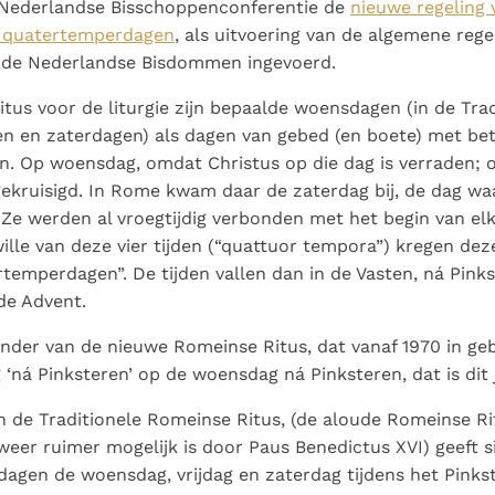
 Nederlandse Bisschoppenconferentie de
nieuwe regeling 
e quatertemperdagen
, als uitvoering van de algemene rege
 de Nederlandse Bisdommen ingevoerd.
tus voor de liturgie zijn bepaalde woensdagen (in de Trad
en en zaterdagen) als dagen van gebed (en boete) met bet
. Op woensdag, omdat Christus op die dag is verraden; o
 gekruisigd. In Rome kwam daar de zaterdag bij, de dag wa
. Ze werden al vroegtijdig verbonden met het begin van elk
ille van deze vier tijden (“quattuor tempora”) kregen de
emperdagen”. De tijden vallen dan in de Vasten, ná Pinks
de Advent.
nder van de nieuwe Romeinse Ritus, dat vanaf 1970 in gebr
ná Pinksteren’ op de woensdag ná Pinksteren, dat is dit 
 de Traditionele Romeinse Ritus, (de aloude Romeinse Rit
eer ruimer mogelijk is door Paus Benedictus XVI) geeft s
agen de woensdag, vrijdag en zaterdag tijdens het Pinkst