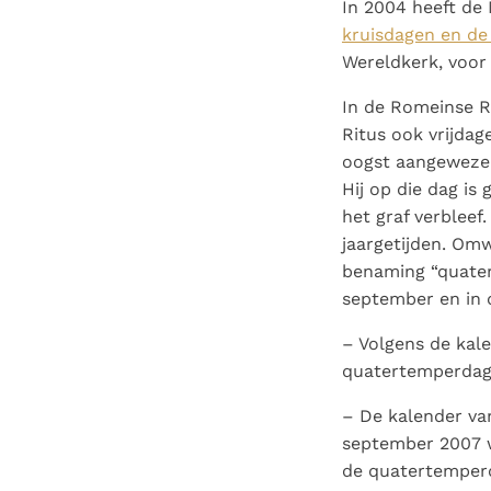
In 2004 heeft de
kruisdagen en d
Wereldkerk, voor
In de Romeinse Ri
Ritus ook vrijdag
oogst aangewezen
Hij op die dag is
het graf verbleef
jaargetijden. Omw
benaming “quatert
september en in 
– Volgens de kale
quatertemperdag ‘
– De kalender van
september 2007 w
de quatertemperd