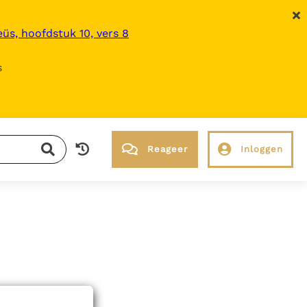
üs, hoofdstuk 10, vers 8
s
Reageer
Inloggen
RK Documenten stelt heel veel belangrijke
kerkelijke documenten van de Rooms
Katholieke Kerk in het Nederlands
beschikbaar en is volledig afhankelijk van
donaties.
Ik help mee!