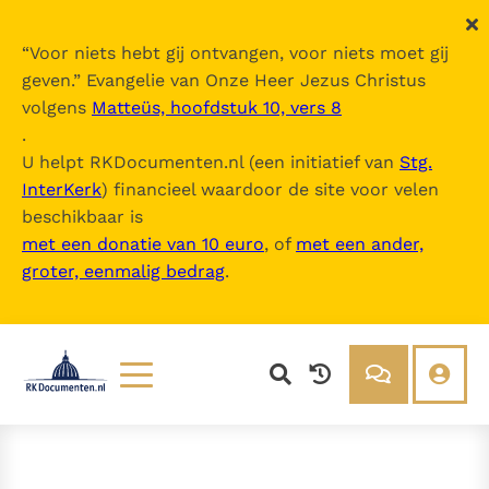
“
Voor niets hebt gij ontvangen, voor niets moet gij
geven.
” Evangelie van Onze Heer Jezus Christus
volgens
Matteüs, hoofdstuk 10, vers 8
.
U helpt RKDocumenten.nl (een initiatief van
Stg.
InterKerk
) financieel waardoor de site voor velen
beschikbaar is
met een donatie van 10 euro
, of
met een ander,
groter, eenmalig bedrag
.
Lezen
Over ons
Documenten
Over RK Documenten
Bijbel
Meedoen