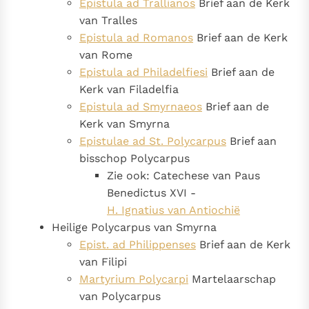
Epistula ad Trallianos
Brief aan de Kerk
Paus Leo XIV in Pavia: "De stad is zowel een gave als
van Tralles
een taak"
Paus in Pavia: St. Augustinus toont ons de noodzaak om
Epistula ad Romanos
Brief aan de Kerk
"naar het innerlijk" toe te keren.
van Rome
RK Documenten stelt heel veel belangrijke
Epistula ad Philadelfiesi
Brief aan de
kerkelijke documenten van de Rooms
Kerk van Filadelfia
Katholieke Kerk in het Nederlands beschikbaar
Epistula ad Smyrnaeos
Brief aan de
en is volledig afhankelijk van donaties.
Kerk van Smyrna
Epistulae ad St. Polycarpus
Brief aan
bisschop Polycarpus
Ik help mee!
Zie ook: Catechese van Paus
Benedictus XVI -
H. Ignatius van Antiochië
Heilige Polycarpus van Smyrna
Epist. ad Philippenses
Brief aan de Kerk
van Filipi
Martyrium Polycarpi
Martelaarschap
van Polycarpus