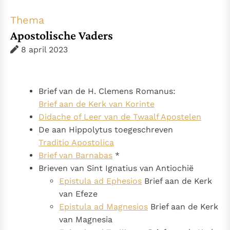
Thema’s
Doneren
Thema
Berichten
Nieuwsbrief
Apostolische Vaders
Denzinger
Gebruiksvoorwaarden
8 april 2023
Nieuwste Documenten
5. Het gebed van de Kerk
Brief van de H. Clemens Romanus:
In Christus wordt onze honger vervuld
Brief aan de Kerk van Korinte
Didache of Leer van de Twaalf Apostelen
Leer de kostbare parel van Gods koninkrijk te
De aan Hippolytus toegeschreven
herkennen
Gods Koninkrijk groeit stilletjes door liefde, niet door
Traditio Apostolica
dwang
De mystiek. De mystieke verschijnselen en de
Brief van Barnabas
*
heiligheid
Brieven van Sint Ignatius van Antiochië
Berichten
Epistula ad Ephesios
Brief aan de Kerk
Het Vaticaan publiceert een nieuwe Latijnse uitgave
van Efeze
van het Romeins martyrologium
Epistula ad Magnesios
Brief aan de Kerk
Vaticaanse financiële waakhond verliest autonomie
van Magnesia
Paus spreekt het Wereldvoedselprogramma toe