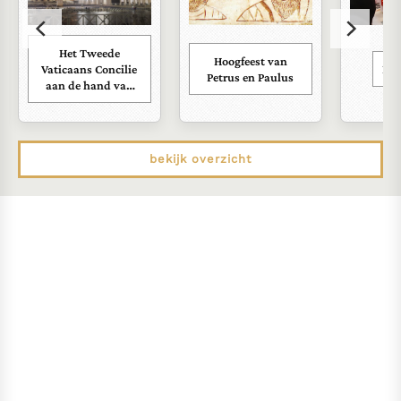
Het Tweede
Hoogfeest van
Vaticaans Concilie
Kar
Petrus en Paulus
aan de hand van
zijn documenten
bekijk overzicht