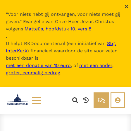
“
Voor niets hebt gij ontvangen, voor niets moet gij
geven.
” Evangelie van Onze Heer Jezus Christus
volgens
Matteüs, hoofdstuk 10, vers 8
.
U helpt RKDocumenten.nl (een initiatief van
Stg.
InterKerk
) financieel waardoor de site voor velen
beschikbaar is
met een donatie van 10 euro
, of
met een ander,
groter, eenmalig bedrag
.
Lezen
Over ons
Documenten
Over RK Documenten
Bijbel
Meedoen