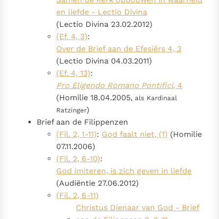
en liefde - Lectio Divina
(Lectio Divina 23.02.2012)
(Ef. 4, 3)
:
Over de Brief aan de Efesiërs 4, 3
(Lectio Divina 04.03.2011)
(Ef. 4, 13)
:
Pro Eligendo Romano Pontifici
, 4
(Homilie 18.04.2005,
als Kardinaal
)
Ratzinger
Brief aan de Filippenzen
(Fil. 2, 1-11)
:
God faalt niet, (1)
(Homilie
07.11.2006)
(Fil. 2, 6-10)
:
God imiteren, is zich geven in liefde
(Audiëntie 27.06.2012)
(Fil. 2, 6-11)
Christus Dienaar van God - Brief