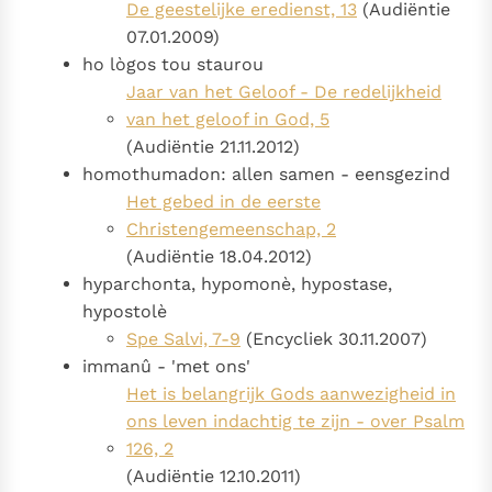
De geestelijke eredienst, 13
(Audiëntie
07.01.2009)
ho lògos tou staurou
Jaar van het Geloof - De redelijkheid
van het geloof in God, 5
(Audiëntie 21.11.2012)
homothumadon: allen samen - eensgezind
Het gebed in de eerste
Christengemeenschap, 2
(Audiëntie 18.04.2012)
hyparchonta, hypomonè, hypostase,
hypostolè
Spe Salvi, 7-9
(Encycliek 30.11.2007)
immanû - 'met ons'
Het is belangrijk Gods aanwezigheid in
ons leven indachtig te zijn - over Psalm
126, 2
(Audiëntie 12.10.2011)