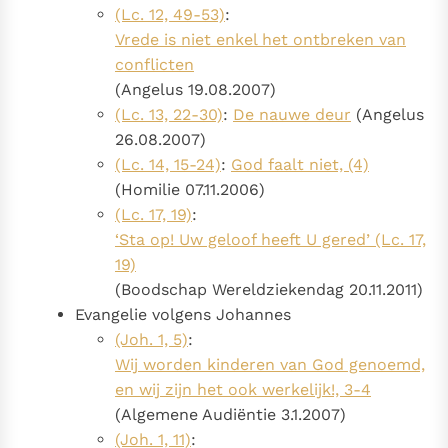
(Lc. 12, 49-53)
:
Vrede is niet enkel het ontbreken van
conflicten
(Angelus 19.08.2007)
(Lc. 13, 22-30)
:
De nauwe deur
(Angelus
26.08.2007)
(Lc. 14, 15-24)
:
God faalt niet, (4)
(Homilie 07.11.2006)
(Lc. 17, 19)
:
‘Sta op! Uw geloof heeft U gered’ (Lc. 17,
19)
(Boodschap Wereldziekendag 20.11.2011)
Evangelie volgens Johannes
(Joh. 1, 5)
:
Wij worden kinderen van God genoemd,
en wij zijn het ook werkelijk!, 3-4
(Algemene Audiëntie 3.1.2007)
(Joh. 1, 11)
: