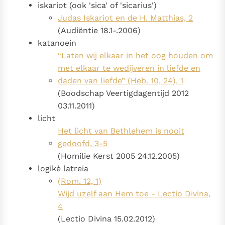
iskariot (ook 'sica' of 'sicarius')
Judas Iskariot en de H. Matthias, 2
(Audiëntie 18.1-.2006)
katanoein
“Laten wij elkaar in het oog houden om
met elkaar te wedijveren in liefde en
daden van liefde” (Heb. 10, 24), 1
(Boodschap Veertigdagentijd 2012
03.11.2011)
licht
Het licht van Bethlehem is nooit
gedoofd, 3-5
(Homilie Kerst 2005 24.12.2005)
logikè latreia
(Rom. 12, 1)
Wijd uzelf aan Hem toe - Lectio Divina,
4
(Lectio Divina 15.02.2012)