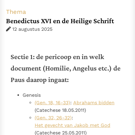
Thema’s
Doneren
Thema
Berichten
Nieuwsbrief
Benedictus XVI en de Heilige Schrift
Denzinger
Gebruiksvoorwaarden
12 augustus 2025
Nieuwste Documenten
5. Het gebed van de Kerk
Sectie 1: de pericoop en in welk
In Christus wordt onze honger vervuld
document (Homilie, Angelus etc.) de
Leer de kostbare parel van Gods koninkrijk te
herkennen
Gods Koninkrijk groeit stilletjes door liefde, niet door
Paus daarop ingaat:
dwang
De mystiek. De mystieke verschijnselen en de
heiligheid
Genesis
(Gen. 18, 16-33)
:
Abrahams bidden
Berichten
(Catechese 18.05.2011)
Het Vaticaan publiceert een nieuwe Latijnse uitgave
(Gen. 32, 26-32)
:
van het Romeins martyrologium
Vaticaanse financiële waakhond verliest autonomie
Het gevecht van Jakob met God
Paus spreekt het Wereldvoedselprogramma toe
(Catechese 25.05.2011)