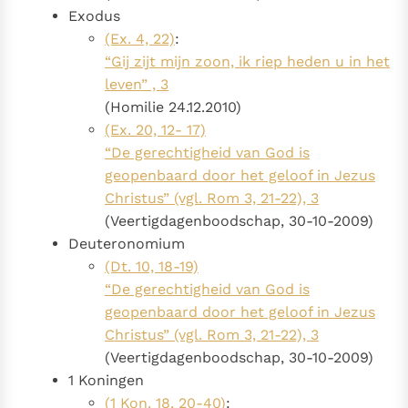
Paus Leo XIV in Pavia: "De stad is zowel een gave als
Exodus
een taak"
(Ex. 4, 22)
:
Paus in Pavia: St. Augustinus toont ons de noodzaak om
“Gij zijt mijn zoon, ik riep heden u in het
"naar het innerlijk" toe te keren.
leven” , 3
RK Documenten stelt heel veel belangrijke
(Homilie 24.12.2010)
kerkelijke documenten van de Rooms
(Ex. 20, 12- 17)
Katholieke Kerk in het Nederlands beschikbaar
“De gerechtigheid van God is
en is volledig afhankelijk van donaties.
geopenbaard door het geloof in Jezus
Christus” (vgl. Rom 3, 21-22), 3
Ik help mee!
(Veertigdagenboodschap, 30-10-2009)
Deuteronomium
(Dt. 10, 18-19)
“De gerechtigheid van God is
geopenbaard door het geloof in Jezus
Christus” (vgl. Rom 3, 21-22), 3
(Veertigdagenboodschap, 30-10-2009)
1 Koningen
(1 Kon. 18, 20-40)
: