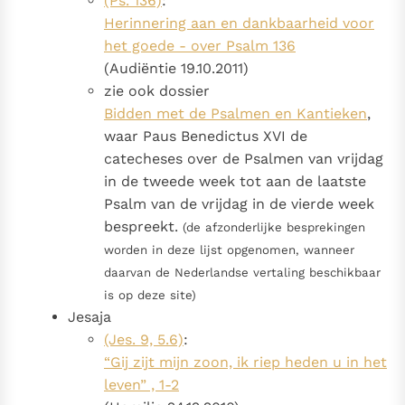
(Ps. 136)
:
Herinnering aan en dankbaarheid voor
het goede - over Psalm 136
(Audiëntie 19.10.2011)
zie ook dossier
Bidden met de Psalmen en Kantieken
,
waar Paus Benedictus XVI de
catecheses over de Psalmen van vrijdag
in de tweede week tot aan de laatste
Psalm van de vrijdag in de vierde week
bespreekt.
(de afzonderlijke besprekingen
worden in deze lijst opgenomen, wanneer
daarvan de Nederlandse vertaling beschikbaar
is op deze site)
Jesaja
(Jes. 9, 5.6)
:
“Gij zijt mijn zoon, ik riep heden u in het
leven” , 1-2