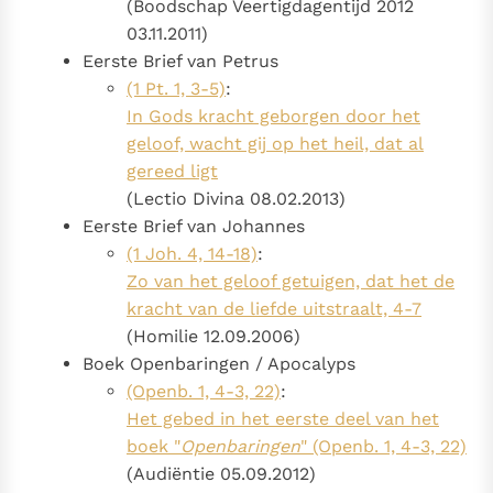
(Boodschap Veertigdagentijd 2012
03.11.2011)
Eerste Brief van Petrus
(1 Pt. 1, 3-5)
:
In Gods kracht geborgen door het
geloof, wacht gij op het heil, dat al
gereed ligt
(Lectio Divina 08.02.2013)
Eerste Brief van Johannes
(1 Joh. 4, 14-18)
:
Zo van het geloof getuigen, dat het de
kracht van de liefde uitstraalt, 4-7
(Homilie 12.09.2006)
Boek Openbaringen / Apocalyps
(Openb. 1, 4-3, 22)
:
Het gebed in het eerste deel van het
boek "
Openbaringen
" (Openb. 1, 4-3, 22)
(Audiëntie 05.09.2012)