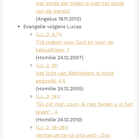
Het einde der tijden is niet het einde
van de wereld
(Angelus 18.11.2012)
Evangelie volgens Lucas
(Lc. 2, 6.7)
:
Tijd maken voor God en voor de
behoeftigen, 1
(Homilie 24.12.2007)
(Lc. 2, 9)
:
Het licht van Bethlehem is nooit
gedoofd, 4,5
(Homilie 24.12.2005)
(Lc. 2, 14)
:
“Gij zijt mijn zoon, ik riep heden u in het
leven” , 4
(Homilie 24.12.2010)
(Lc. 2, 19-28)
:
Veritas de terra orta est!
- Dan