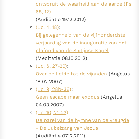
ontspruit de waarheid aan de aarde (Ps.
85, 12)
(Audiëntie 19.12.2012)
(Lc. 4, 18)
:
Bij gelegenheid van de vijfhonderdste
verjaardag van de inauguratie van het
plafond van de Sixtijnse Kapel
(Meditatie 08.10.2012)
(Lc. 6, 27-29)
:
Over de liefde tot de vijanden
(Angelus
18.02.2007)
(Lc. 9, 28b-36)
:
Geen escape maar exodus
(Angelus
04.03.2007)
(Lc. 10, 21-22)
:
De parel van de hymne van de vreugde
- De Jubelzang van Jezus
(Audiëntie 07.12.2011)