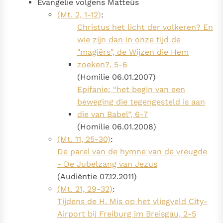
Evangelie volgens Matteüs
(Mt. 2, 1-12)
:
Christus het licht der volkeren? En
wie zijn dan in onze tijd de
"magiërs", de Wijzen die Hem
zoeken?, 5-6
(Homilie 06.01.2007)
Epifanie: “het begin van een
beweging die tegengesteld is aan
die van Babel”, 6-7
(Homilie 06.01.2008)
(Mt. 11, 25-30)
:
De parel van de hymne van de vreugde
- De Jubelzang van Jezus
(Audiëntie 07.12.2011)
(Mt. 21, 29-32)
:
Tijdens de H. Mis op het vliegveld City-
Airport bij Freiburg im Breisgau, 2-5