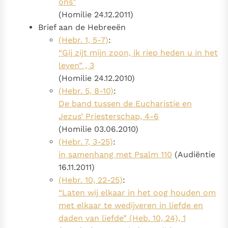
ons"
(Homilie 24.12.2011)
Brief aan de Hebreeën
(Hebr. 1, 5-7)
:
“Gij zijt mijn zoon, ik riep heden u in het
leven” , 3
(Homilie 24.12.2010)
(Hebr. 5, 8-10)
:
De band tussen de Eucharistie en
Jezus’ Priesterschap, 4-6
(Homilie 03.06.2010)
(Hebr. 7, 3-25)
:
in samenhang met Psalm 110
(Audiëntie
16.11.2011)
(Hebr. 10, 22-25)
:
“Laten wij elkaar in het oog houden om
met elkaar te wedijveren in liefde en
daden van liefde” (Heb. 10, 24), 1