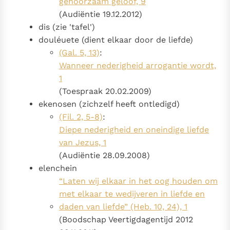
gehoorzaam geloof, 9
(Audiëntie 19.12.2012)
dis (zie 'tafel')
douléuete (dient elkaar door de liefde)
(Gal. 5, 13)
:
Wanneer nederigheid arrogantie wordt,
1
(Toespraak 20.02.2009)
ekenosen (zichzelf heeft ontledigd)
(Fil. 2, 5-8)
:
Diepe nederigheid en oneindige liefde
van Jezus, 1
(Audiëntie 28.09.2008)
elenchein
“Laten wij elkaar in het oog houden om
met elkaar te wedijveren in liefde en
daden van liefde” (Heb. 10, 24), 1
(Boodschap Veertigdagentijd 2012