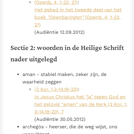
(Openb. 4, 1-22, 21)
:
Het gebed in het tweede deel van het
boek
"Openbaringen"
(Openb. 4, 1-22,
21)
(Audiëntie 12.09.2012)
Sectie 2: woorden in de Heilige Schrift
nader uitgelegd
aman - stabiel maken, zeker zijn, de
waarheid zeggen
(2 Kor. 1,3-14.19-20)
:
In Jezus Christus het "ja" tegen God en
het gelovig "amen" van de Kerk (2 Kor. 1,
3-14.19-20), 7
(Audiëntie 30.05.2012)
archegós - heerser, die de weg wijst, ons