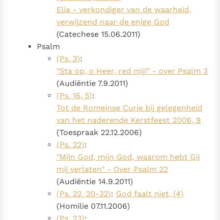
Elia - verkondiger van de waarheid,
verwijzend naar de enige God
(Catechese 15.06.2011)
Psalm
(Ps. 3)
:
"Sta op, o Heer, red mij!" - over Psalm 3
(Audiëntie 7.9.2011)
(Ps. 16, 5)
:
Tot de Romeinse Curie bij gelegenheid
van het naderende Kerstfeest 2006, 9
(Toespraak 22.12.2006)
(Ps. 22)
:
"Mijn God, mijn God, waarom hebt Gij
mij verlaten" - Over Psalm 22
(Audiëntie 14.9.2011)
(Ps. 22, 20-32)
:
God faalt niet, (4)
(Homilie 07.11.2006)
(Ps. 23)
: