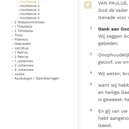
Denzinger
Gebruiksvoorwaarden
- Hoofdstuk 1
VAN PAULUS, S
- Hoofdstuk 2
God de Vader 
- Hoofdstuk 3
- Hoofdstuk 4
Genade voor 
- Hoofdstuk 5
- 2 Tessalonicenzen
- 1 Timoteüs
2
Dank aan God
- 2 Timoteüs
- Titus
Wij zeggen G
- Filemon
gebeden.
- Hebreeën
- Jacobus
- 1 Petrus
3
Onophoudelijk
- 2 Petrus
- 1 Johannes
geloof, uw on
- 2 Johannes
- 3 Johannes
4
Wij weten, br
- Judas
- Apokalyps / Openbaringen
5
want wij hebb
en heilige Ge
is geweest: h
6
En gij van uw
hebt aangenom
Geest.