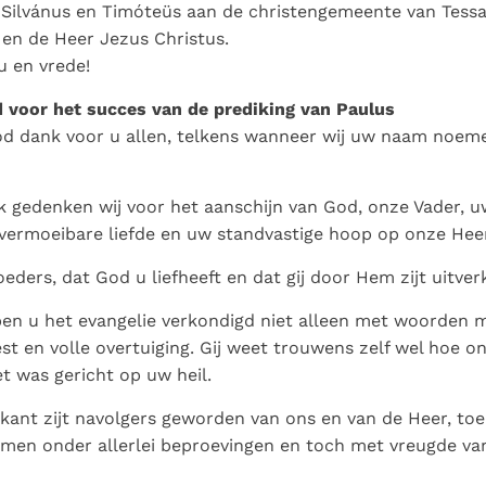
Paus in Pavia: St.
koninkrijk te
ilvánus en Timóteüs aan de christengemeente van Tessalo
als een taak"
groeit stilletjes door
Augustinus toont ons de
herkennen
De mystiek. De
en de Heer Jezus Christus.
liefde, niet door
noodzaak om "naar het
mystieke
u en vrede!
dwang
innerlijk" toe te keren.
verschijnselen en de
 voor het succes van de prediking van Paulus
heiligheid
od dank voor u allen, telkens wanneer wij uw naam noem
 gedenken wij voor het aanschijn van God, onze Vader, 
vermoeibare liefde en uw standvastige hoop op onze Heer
oeders, dat God u liefheeft en dat gij door Hem zijt uitver
en u het evangelie verkondigd niet alleen met woorden 
est en volle overtuiging. Gij weet trouwens zelf wel hoe o
et was gericht op uw heil.
 kant zijt navolgers geworden van ons en van de Heer, toe
en onder allerlei beproevingen en toch met vreugde van