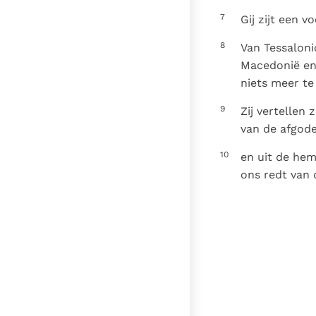
7
Gij zijt een 
8
Van Tessaloni
Macedonië en 
niets meer te
9
Zij vertellen 
van de afgod
10
en uit de hem
ons redt van