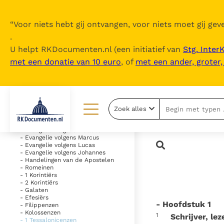
“
Voor niets hebt gij ontvangen, voor niets moet gij geve
.
U helpt RKDocumenten.nl (een initiatief van
Stg. Inter
met een donatie van 10 euro
, of
met een ander, groter
Inhoudsopgave
uitklappen
- Oude Testament
Zoek alles
- Nieuwe Testament
Lezen
Over ons
- Evangelie volgens Matteüs
- Evangelie volgens Marcus
- Evangelie volgens Lucas
Documenten
Over RK Documenten
- Evangelie volgens Johannes
- Handelingen van de Apostelen
- Romeinen
Bijbel
Meedoen
- 1 Korintiërs
- 2 Korintiërs
Thema’s
Doneren
- Galaten
- Efesiërs
- Hoofdstuk 1
- Filippenzen
Berichten
Nieuwsbrief
- Kolossenzen
1
Schrijver, lez
- 1 Tessalonicenzen