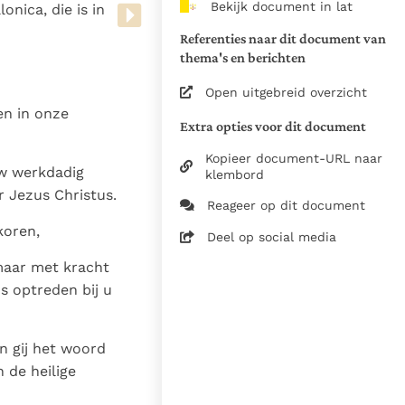
Bekijk document in lat
nica, die is in
van de documenten
Referenties naar dit document van
1975
thema's en berichten
28-12-2014
Open uitgebreid overzicht
5061
en in onze
Extra opties voor dit document
nl
Kopieer document-URL naar
uw werkdadig
klembord
 Jezus Christus.
Reageer op dit document
koren,
Deel op social media
maar met kracht
ns optreden bij u
n gij het woord
 de heilige