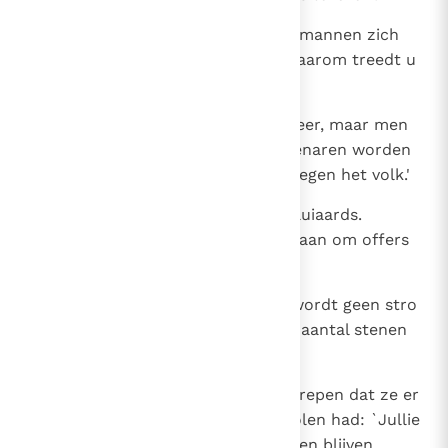
15
Toen gingen de Israëlitische voormannen zich
beklagen bij Farao en zeiden: `Waarom treedt u
zo op tegen uw dienaren?
16
Uw dienaren krijgen geen stro meer, maar men
blijft eisen: Levert stenen! Uw dienaren worden
zelfs mishandeld. Zo misdoet u tegen het volk.'
17
Hij voer uit: `Luiaards zijn jullie, luiaards.
Daarom zeggen jullie: Laat ons gaan om offers
te brengen aan Jahwe.
18
En nu vooruit, aan het werk! Er wordt geen stro
gebracht, maar het vastgestelde aantal stenen
moeten jullie leveren.'
19
De Israëlitische voormannen begrepen dat ze er
slecht aan toe waren, nu hij bevolen had: `Jullie
moeten iedere dag evenveel stenen blijven