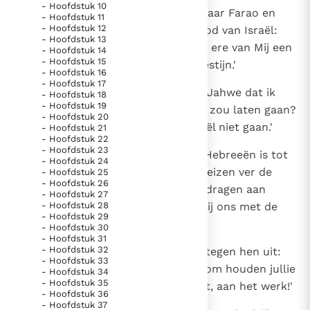
- Hoofdstuk 10
1
Daarna gingen Mozes en Aäron naar Farao en
- Hoofdstuk 11
Thema’s
Doneren
- Hoofdstuk 12
zeiden: `Zo spreekt Jahwe, de God van Israël:
Berichten
Nieuwsbrief
- Hoofdstuk 13
Laat mijn volk vertrekken om ter ere van Mij een
- Hoofdstuk 14
Denzinger
Gebruiksvoorwaarden
- Hoofdstuk 15
pelgrimsfeest te vieren in de woestijn.'
- Hoofdstuk 16
- Hoofdstuk 17
2
Maar Farao antwoordde: `Wie is Jahwe dat ik
- Hoofdstuk 18
Nieuwste Documenten
- Hoofdstuk 19
naar Hem zou luisteren en Israël zou laten gaan?
- Hoofdstuk 20
5. Het gebed van de Kerk
Ik ken geen Jahwe en ik laat Israël niet gaan.'
- Hoofdstuk 21
In Christus wordt onze honger vervuld
- Hoofdstuk 22
- Hoofdstuk 23
3
Toen zeiden zij: `De God van de Hebreeën is tot
Leer de kostbare parel van Gods koninkrijk te
- Hoofdstuk 24
ons gekomen. Laat ons drie dagreizen ver de
- Hoofdstuk 25
herkennen
Gods Koninkrijk groeit stilletjes door liefde, niet door
- Hoofdstuk 26
woestijn ingaan om offers op te dragen aan
- Hoofdstuk 27
dwang
De mystiek. De mystieke verschijnselen en de
- Hoofdstuk 28
Jahwe, onze God. Anders slaat Hij ons met de
heiligheid
- Hoofdstuk 29
pest of het zwaard.'
- Hoofdstuk 30
Berichten
- Hoofdstuk 31
- Hoofdstuk 32
4
Maar de koning van Egypte voer tegen hen uit:
Het Vaticaan publiceert een nieuwe Latijnse uitgave
- Hoofdstuk 33
`Waarom, Mozes en Aäron, waarom houden jullie
- Hoofdstuk 34
van het Romeins martyrologium
Vaticaanse financiële waakhond verliest autonomie
- Hoofdstuk 35
de mensen van het werk? Vooruit, aan het werk!'
- Hoofdstuk 36
Paus spreekt het Wereldvoedselprogramma toe
- Hoofdstuk 37