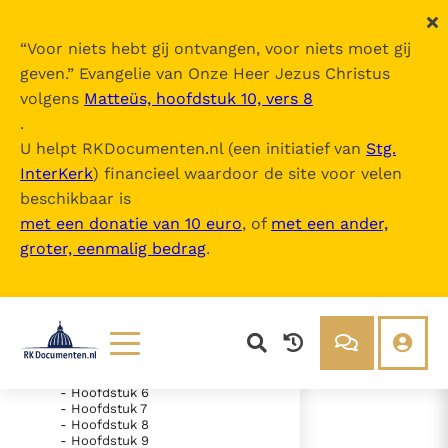
“
Voor niets hebt gij ontvangen, voor niets moet gij
geven.
” Evangelie van Onze Heer Jezus Christus
volgens
Matteüs, hoofdstuk 10, vers 8
De Bijbel
.
U helpt RKDocumenten.nl (een initiatief van
Stg.
InterKerk
) financieel waardoor de site voor velen
Inhoudsopgave
beschikbaar is
uitklappen
met een donatie van 10 euro
, of
met een ander,
groter, eenmalig bedrag
.
- Oude Testament
- Genesis
- Exodus
- Hoofdstuk 1
- Hoofdstuk 2
- Hoofdstuk 3
- Hoofdstuk 4
- Hoofdstuk 5
Lezen
Over ons
- Hoofdstuk 6
- Hoofdstuk 7
Documenten
Over RK Documenten
- Hoofdstuk 8
- Hoofdstuk 5
- Hoofdstuk 9
Bijbel
Meedoen