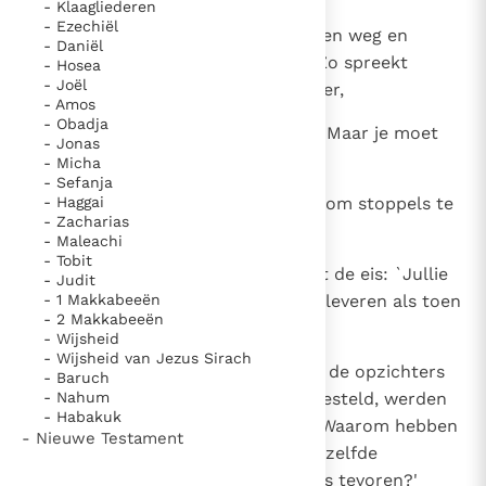
- Klaagliederen
- Ezechiël
10
De opzichters en beambten gingen weg en
- Daniël
maakten aan het volk bekend: `Zo spreekt
- Hosea
- Joël
Farao: Ik geef jullie geen stro meer,
- Amos
- Obadja
11
jullie gaan het zelf maar zoeken. Maar je moet
- Jonas
wel evenveel blijven afleveren.'
- Micha
- Sefanja
12
- Haggai
Toen liep het volk heel Egypte af om stoppels te
- Zacharias
verzamelen.
- Maleachi
- Tobit
13
De opzichters joegen hen op met de eis: `Jullie
- Judit
- 1 Makkabeeën
moeten elke dag hetzelfde werk leveren als toen
- 2 Makkabeeën
er nog stro werd gebracht.'
- Wijsheid
- Wijsheid van Jezus Sirach
14
De Israëlitische voormannen, die de opzichters
- Baruch
- Nahum
van Farao over hen hadden aangesteld, werden
- Habakuk
mishandeld. Men verweet hun: `Waarom hebben
- Nieuwe Testament
jullie vandaag en gisteren niet dezelfde
hoeveelheid stenen afgeleverd als tevoren?'