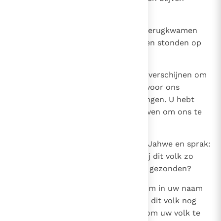
afleveren.'
20
Toen de voormannen van Farao terugkwamen
troffen ze Mozes en Aäron die hen stonden op
te wachten.
21
Ze zeiden tot hen: `Moge Jahwe verschijnen om
u te vonnissen, want u hebt het voor ons
bedorven bij Farao en zijn hovelingen. U hebt
hem het zwaard in de hand gegeven om ons te
doden.'
22
Nu wendde Mozes zich weer tot Jahwe en sprak:
`Mijn Heer, waarom behandelt Gij dit volk zo
slecht? Waarom hebt Ge mij dan gezonden?
23
Sinds ik naar Farao gegaan ben om in uw naam
tot hem te spreken behandelt hij dit volk nog
slechter; en Gij doet maar niets om uw volk te