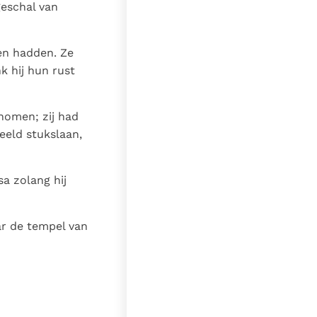
geschal van
en hadden. Ze
 hij hun rust
nomen; zij had
eeld stukslaan,
a zolang hij
ar de tempel van