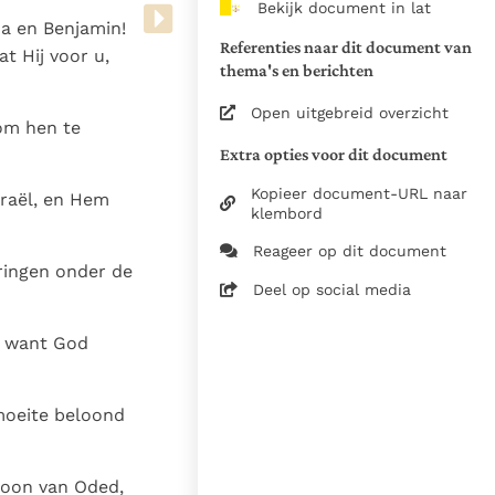
Bekijk document in lat
van de documenten
da en Benjamin!
Referenties naar dit document van
t Hij voor u,
1975
thema's en berichten
28-12-2014
Open uitgebreid overzicht
 om hen te
5061
Extra opties voor dit document
nl
Kopieer document-URL naar
sraël, en Hem
klembord
Reageer op dit document
eringen onder de
Deel op social media
, want God
moeite beloond
zoon van Oded,