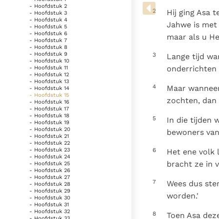
Denzinger
Gebruiksvoorwaarden
- Hoofdstuk 2
2
Hij ging Asa 
- Hoofdstuk 3
- Hoofdstuk 4
Jahwe is met 
- Hoofdstuk 5
- Hoofdstuk 6
maar als u He
- Hoofdstuk 7
- Hoofdstuk 8
- Hoofdstuk 9
3
Lange tijd wa
- Hoofdstuk 10
onderrichten
- Hoofdstuk 11
- Hoofdstuk 12
- Hoofdstuk 13
4
Maar wanneer 
- Hoofdstuk 14
- Hoofdstuk 15
zochten, dan 
- Hoofdstuk 16
- Hoofdstuk 17
- Hoofdstuk 18
5
In die tijden
- Hoofdstuk 19
- Hoofdstuk 20
bewoners van
- Hoofdstuk 21
- Hoofdstuk 22
6
- Hoofdstuk 23
Het ene volk
- Hoofdstuk 24
bracht ze in v
- Hoofdstuk 25
- Hoofdstuk 26
- Hoofdstuk 27
7
Wees dus ster
- Hoofdstuk 28
- Hoofdstuk 29
worden.'
- Hoofdstuk 30
- Hoofdstuk 31
- Hoofdstuk 32
8
Toen Asa deze
- Hoofdstuk 33