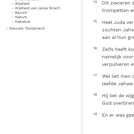
14
Dit zwoeren z
- Wijsheid
- Wijsheid van Jezus Sirach
trompetten e
- Baruch
- Nahum
15
Heel Juda ver
- Habakuk
- Nieuwe Testament
zochten Jahwe
aan al hun gr
16
Zelfs heeft k
namelijk voor
verpulveren e
17
Wel liet men 
leefde Jahwe 
18
Hij liet de w
God overbreng
19
En er was geen