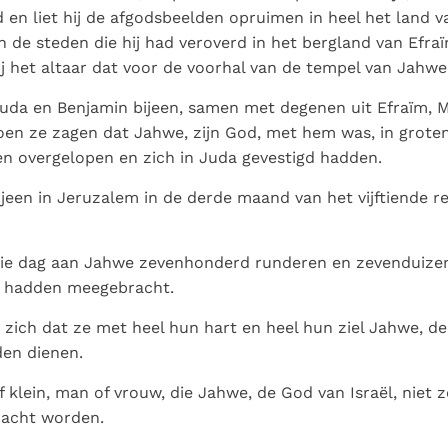
d en liet hij de afgodsbeelden opruimen in heel het land 
n de steden die hij had veroverd in het bergland van Efra
j het altaar dat voor de voorhal van de tempel van Jahwe
 Juda en Benjamin bijeen, samen met degenen uit Efraïm, 
oen ze zagen dat Jahwe, zijn God, met hem was, in groten 
n overgelopen en zich in Juda gevestigd hadden.
een in Jeruzalem in de derde maand van het vijftiende re
die dag aan Jahwe zevenhonderd runderen en zevenduize
ze hadden meegebracht.
zich dat ze met heel hun hart en heel hun ziel Jahwe, d
den dienen.
of klein, man of vrouw, die Jahwe, de God van Israël, niet 
racht worden.