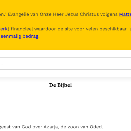
n.
” Evangelie van Onze Heer Jezus Christus volgens
Matte
Kerk
) financieel waardoor de site voor velen beschikbaar i
, eenmalig bedrag
.
Nieuwste
Berichten
De Bijbel
Documenten
Het Vaticaan publiceert
een nieuwe Latijnse
5. Het gebed van de
Vaticaanse financiële
uitgave van het Romeins
Kerk
waakhond verliest
In Christus wordt
martyrologium
Paus spreekt het
autonomie
onze honger vervuld
Wereldvoedselprogramma
Leer de kostbare
Paus Leo XIV in Pavia: "De
toe
parel van Gods
eest van God over Azarja, de zoon van Oded.
stad is zowel een gave
Gods Koninkrijk