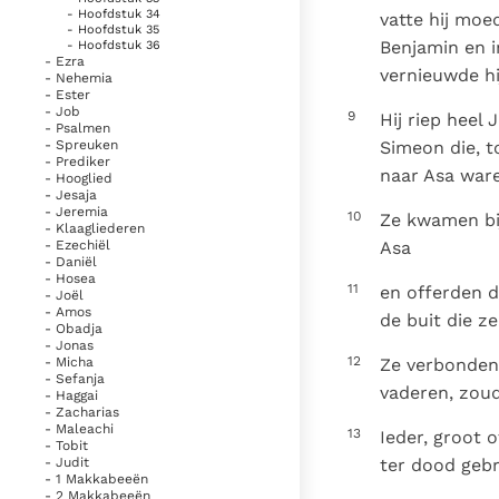
- Hoofdstuk 34
vatte hij moe
- Hoofdstuk 35
Benjamin en i
- Hoofdstuk 36
- Ezra
vernieuwde hi
- Nehemia
- Ester
- Job
9
Hij riep heel
- Psalmen
Simeon die, t
- Spreuken
- Prediker
naar Asa ware
- Hooglied
- Jesaja
- Jeremia
10
Ze kwamen bij
- Klaagliederen
Asa
- Ezechiël
- Daniël
- Hosea
11
en offerden 
- Joël
- Amos
de buit die 
- Obadja
- Jonas
12
Ze verbonden 
- Micha
- Sefanja
vaderen, zou
- Haggai
- Zacharias
- Maleachi
13
Ieder, groot 
- Tobit
ter dood geb
- Judit
- 1 Makkabeeën
- 2 Makkabeeën