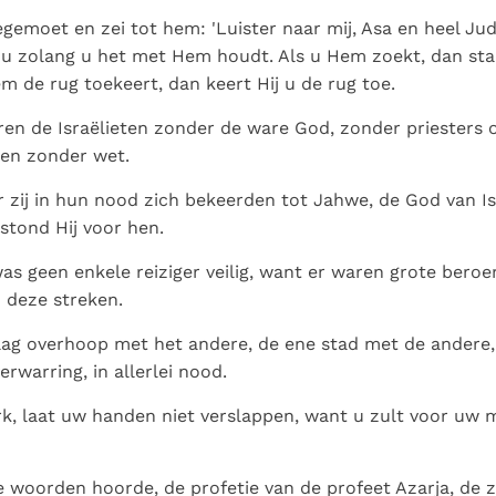
Paus in Pavia: St.
koninkrijk te
als een taak"
groeit stilletjes door
tegemoet en zei tot hem: 'Luister naar mij, Asa en heel Ju
Augustinus toont ons de
herkennen
De mystiek. De
liefde, niet door
u zolang u het met Hem houdt. Als u Hem zoekt, dan staa
noodzaak om "naar het
mystieke
dwang
m de rug toekeert, dan keert Hij u de rug toe.
innerlijk" toe te keren.
verschijnselen en de
heiligheid
ren de Israëlieten zonder de ware God, zonder priesters
 en zonder wet.
zij in hun nood zich bekeerden tot Jahwe, de God van I
stond Hij voor hen.
 was geen enkele reiziger veilig, want er waren grote bero
 deze streken.
 lag overhoop met het andere, de ene stad met de andere
erwarring, in allerlei nood.
k, laat uw handen niet verslappen, want u zult voor uw 
 woorden hoorde, de profetie van de profeet Azarja, de 