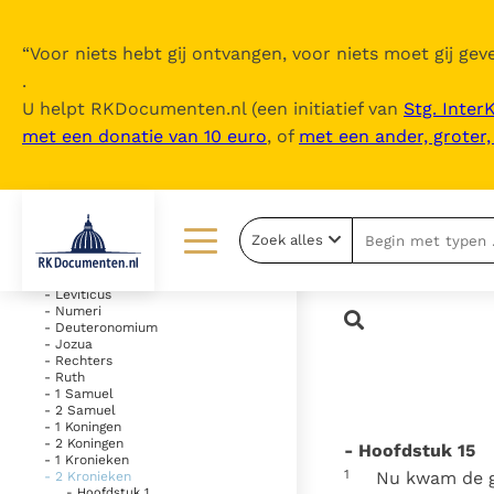
“
Voor niets hebt gij ontvangen, voor niets moet gij geve
.
U helpt RKDocumenten.nl (een initiatief van
Stg. Inter
met een donatie van 10 euro
, of
met een ander, groter
Inhoudsopgave
uitklappen
- Oude Testament
Zoek alles
- Genesis
- Exodus
Lezen
Over ons
- Leviticus
- Numeri
- Deuteronomium
Documenten
Over RK Documenten
- Jozua
- Rechters
Bijbel
Meedoen
- Ruth
- 1 Samuel
- 2 Samuel
Thema’s
Doneren
- 1 Koningen
- 2 Koningen
- Hoofdstuk 15
Berichten
Nieuwsbrief
- 1 Kronieken
1
Nu kwam de g
- 2 Kronieken
- Hoofdstuk 1