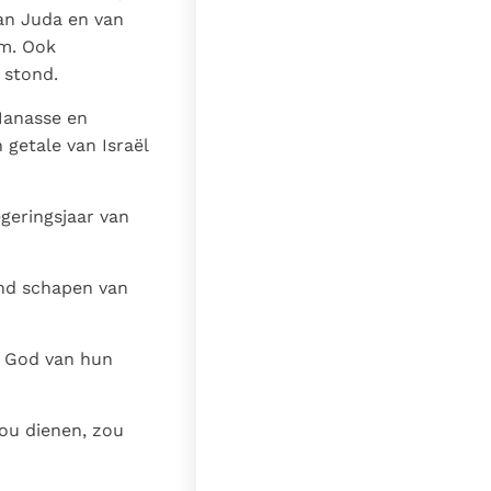
van Juda en van
ïm. Ook
 stond.
Manasse en
getale van Israël
geringsjaar van
nd schapen van
e God van hun
zou dienen, zou