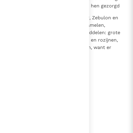
feest. Hun broeders hadden voor hen gezorgd
41
en zelfs hun naburen, tot Issakar, Zebulon en
Naftali toe, brachten op ezels, kamelen,
muildieren en runderen levensmiddelen: grote
hoeveelheden meelspijzen, vijgen en rozijnen,
wijn en olie, runderen en schapen, want er
heerste vreugde in Israël.
lees verder