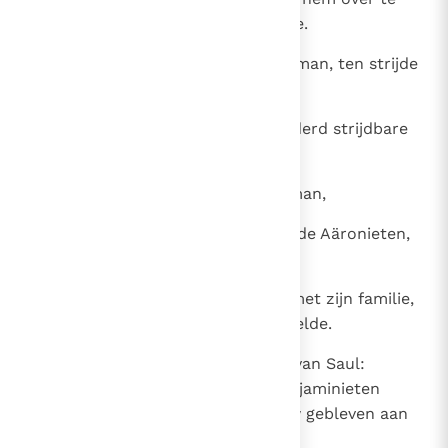
dragen, naar het bevel van Jahwe.
25
Judeeërs: achtenzestighonderd man, ten strijde
uitgerust met schild en lans.
26
Simeonieten: eenenzeventighonderd strijdbare
mannen.
27
Levieten: zesenveertighonderd man,
28
waaronder Jojada, de leider van de Aäronieten,
met zevenendertighonderd man,
29
en Sadok, een flinke jongeman, met zijn familie,
die tweeëntwintig aanvoerders telde.
30
Benjaminieten, de stamgenoten van Saul:
drieduizend man; de meeste Benjaminieten
waren echter tot dusverre trouw gebleven aan
het huis van Saul.