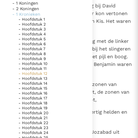
- 1 Koningen
1
Dit zijn degenen die zich in Siklag bij David
Thema’s
Doneren
- 2 Koningen
aansloten, toen hij zich niet meer kon vertonen
- 1 Kronieken
Berichten
Nieuwsbrief
- Hoofdstuk 1
aan het hof van Saul, de zoon van Kis. Het waren
- Hoofdstuk 2
Denzinger
Gebruiksvoorwaarden
helden, geduchte strijders,
- Hoofdstuk 3
- Hoofdstuk 4
- Hoofdstuk 5
2
met bogen uitgerust, even vaardig met de linker
Nieuwste Documenten
- Hoofdstuk 6
- als met de rechterhand, zowel bij het slingeren
- Hoofdstuk 7
5. Het gebed van de Kerk
- Hoofdstuk 8
van stenen als bij het schieten met pijl en boog.
- Hoofdstuk 9
In Christus wordt onze honger vervuld
- Hoofdstuk 10
Van de stamgenoten van Saul uit Benjamin waren
- Hoofdstuk 11
Leer de kostbare parel van Gods koninkrijk te
het
- Hoofdstuk 12
herkennen
- Hoofdstuk 13
Gods Koninkrijk groeit stilletjes door liefde, niet door
- Hoofdstuk 14
3
Achiezer, hun leider, en Joas, de zonen van
dwang
- Hoofdstuk 15
De mystiek. De mystieke verschijnselen en de
Josama uit Gibeat, Jeziël en Pelet, de zonen van
- Hoofdstuk 16
heiligheid
- Hoofdstuk 17
Azmawet, Beraka, Jehu uit Anatot,
- Hoofdstuk 18
Berichten
- Hoofdstuk 19
4
Jismaja uit Gibeon, een van de dertig helden en
- Hoofdstuk 20
Het Vaticaan publiceert een nieuwe Latijnse uitgave
- Hoofdstuk 21
tevens hun aanvoerder,
van het Romeins martyrologium
- Hoofdstuk 22
Vaticaanse financiële waakhond verliest autonomie
- Hoofdstuk 23
5
Jirmeja, Jachaziël, Jochanan en Jozabad uit
Paus spreekt het Wereldvoedselprogramma toe
- Hoofdstuk 24
- Hoofdstuk 25