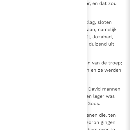
zou overlopen naar Saul, zijn heer, en dat zou
hun het leven kosten.
21
Toen hij dus terugkeerde naar Siklag, sloten
enkele Manassieten zich bij hem aan, namelijk
Adnach, Jozabad, Jediaël, Michaël, Jozabad,
Elihu en Silletai, aanvoerders van duizend uit
Manasse.
22
Ze hielpen David bij het aanvoeren van de troep;
het waren allemaal flinke mannen en ze werden
oversten van het leger.
23
Van dag tot dag meldden zich bij David mannen
die hem wilden helpen, tot het een leger was
geworden zo groot als een leger Gods.
24
Hier volgen de aantallen van degenen die, ten
strijde uitgerust, naar David in Hebron gingen
om het koningschap van Saul op hem over te