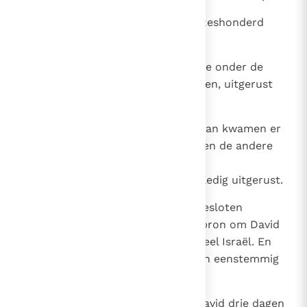
36
Danieten: achtentwintigduizendzeshonderd
man, uitgerust voor de strijd.
37
Aserieten: veertigduizend man die onder de
wapenen geroepen konden worden, uitgerust
voor de strijd.
38
En van de overzijde van de Jordaan kwamen er
van de Rubenieten, de Gadieten en de andere
helft van de stam Manasse
honderdtwintigduizend man, volledig uitgerust.
39
Al deze krijgslieden kwamen in gesloten
gelederen vol geestdrift naar Hebron om David
te verheffen tot koning over geheel Israël. En
ook alle andere Israëlieten wilden eenstemmig
David als koning.
40
Ze bleven daar en vierden met David drie dagen