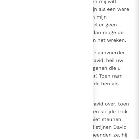
bedoelingen hier bent gekomen en mij wilt
helpen, dan zal ik u toegedaan zijn als een ware
vriend, maar als het is om mij aan mijn
tegenstanders te verraden, hoewel er geen
onrecht aan mijn handen kleeft, dan moge de
God van onze vaderen het zien en het wreken.'
19
Toen vervulde de geest Amasai, de aanvoerder
van de dertig, en hij zei: 'Heil u, David, heil uw
volk, zoon van Isaï! Heil u, heil degenen die u
helpen, want uw God is uw helper.' Toen nam
David hen in zijn troep op en stelde hen als
aanvoerders aan.
20
Ook uit Manasse liepen er naar David over, toen
hij met de Filistijnen tegen Saul ten strijde trok.
In feite konden ze de Filistijnen niet steunen,
omdat de stadsvorsten van de Filistijnen David
na overleg wegstuurden, want, meenden ze, hij