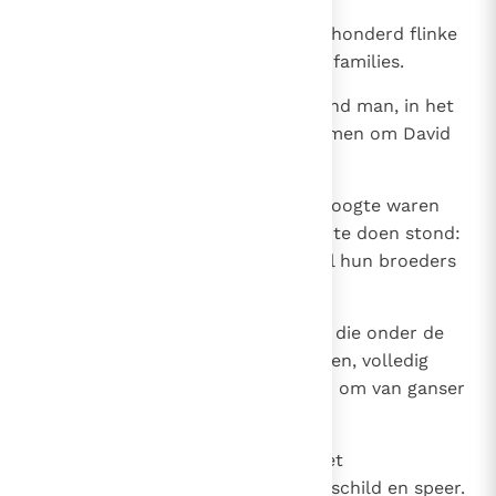
31
Efraimieten: twintigduizend achthonderd flinke
mannen, in hoog aanzien bij hun families.
32
Van half-manasse: achttienduizend man, in het
stamregister ingeschreven, gekomen om David
tot koning te verheffen.
33
Issakarieten, mensen die op de hoogte waren
van hun tijd en wisten wat Israël te doen stond:
tweehonderd aanvoerders met al hun broeders
over wie ze het bevel voerden.
34
Zebulonieten: vijftigduizend man die onder de
wapenen geroepen konden worden, volledig
uitgerust voor de strijd en bereid om van ganser
harte te helpen.
35
Naftalieten: duizend oversten met
zevenendertigduizend man, met schild en speer.