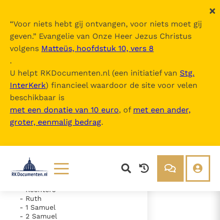
“
Voor niets hebt gij ontvangen, voor niets moet gij
geven.
” Evangelie van Onze Heer Jezus Christus
volgens
Matteüs, hoofdstuk 10, vers 8
De Bijbel
.
U helpt RKDocumenten.nl (een initiatief van
Stg.
InterKerk
) financieel waardoor de site voor velen
Inhoudsopgave
beschikbaar is
uitklappen
met een donatie van 10 euro
, of
met een ander,
groter, eenmalig bedrag
.
- Oude Testament
- Genesis
- Exodus
- Leviticus
- Numeri
- Deuteronomium
- Jozua
Lezen
Over ons
- Rechters
- Ruth
Documenten
Over RK Documenten
- 1 Samuel
- 2 Samuel
- Hoofdstuk 12
Bijbel
Meedoen