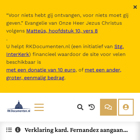
“
Voor niets hebt gij ontvangen, voor niets moet gij
geven.
” Evangelie van Onze Heer Jezus Christus
volgens
Matteüs, hoofdstuk 10, vers 8
.
U helpt RKDocumenten.nl (een initiatief van
Stg.
InterKerk
) financieel waardoor de site voor velen
beschikbaar is
met een donatie van 10 euro
, of
met een ander,
groter, eenmalig bedrag
.
Lezen
Over ons
Verklaring kard. Fernandez aangaande
Documenten
Over RK Documenten
de Priesterbroederschap Pius X
Bijbel
Meedoen