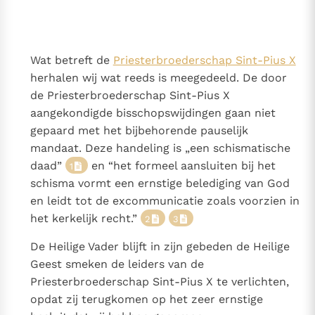
Thema’s
Doneren
Berichten
Nieuwsbrief
Wat betreft de
Priesterbroederschap Sint-Pius X
Denzinger
Gebruiksvoorwaarden
herhalen wij wat reeds is meegedeeld. De door
de Priesterbroederschap Sint-Pius X
Nieuwste Documenten
aangekondigde bisschopswijdingen gaan niet
5. Het gebed van de Kerk
gepaard met het bijbehorende pauselijk
In Christus wordt onze honger vervuld
mandaat. Deze handeling is „een schismatische
Leer de kostbare parel van Gods koninkrijk te
daad”
en “het formeel aansluiten bij het
1
herkennen
Gods Koninkrijk groeit stilletjes door liefde, niet door
schisma vormt een ernstige belediging van God
dwang
en leidt tot de excommunicatie zoals voorzien in
De mystiek. De mystieke verschijnselen en de
het kerkelijk recht.”
2
3
heiligheid
Berichten
De Heilige Vader blijft in zijn gebeden de Heilige
Het Vaticaan publiceert een nieuwe Latijnse uitgave
Geest smeken de leiders van de
van het Romeins martyrologium
Priesterbroederschap Sint-Pius X te verlichten,
Vaticaanse financiële waakhond verliest autonomie
opdat zij terugkomen op het zeer ernstige
Paus spreekt het Wereldvoedselprogramma toe