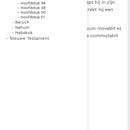
18
Dan schudt hij zijn hoofd, dan klapt hij in zijn
- Hoofdstuk 48
- Hoofdstuk 49
handen en onder veel gefluister trekt hij een
- Hoofdstuk 50
ander gezicht.
- Hoofdstuk 51
- Baruch
- Nahum
19
(niet opgenomen in WB) Caput suum movebit et
- Habakuk
plaudet manu et multa susurrans commutabit
- Nieuwe Testament
vultum suum.
lees verder