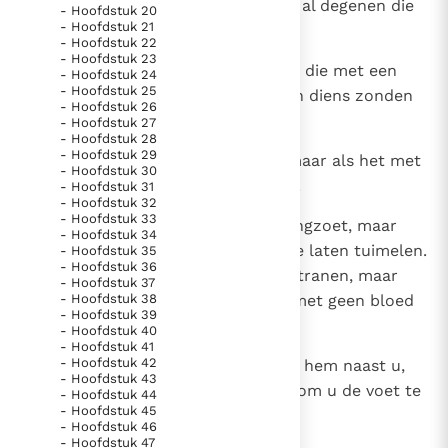
een slang gebeten wordt en met al degenen die
- Hoofdstuk 20
- Hoofdstuk 21
te dicht bij wilde dieren komen?
- Hoofdstuk 22
- Hoofdstuk 23
14
Datzelfde geldt ook voor iemand die met een
- Hoofdstuk 24
- Hoofdstuk 25
zondaar omgaat en een smet van diens zonden
- Hoofdstuk 26
meekrijgt.
- Hoofdstuk 27
- Hoofdstuk 28
- Hoofdstuk 29
15
Een tijdlang zal hij bij u blijven, maar als het met
- Hoofdstuk 30
u misloopt, houdt hij geen stand.
- Hoofdstuk 31
- Hoofdstuk 32
- Hoofdstuk 33
16
De lippen van de vijand zijn honingzoet, maar
- Hoofdstuk 34
zijn hart zint erop u in een kuil te laten tuimelen.
- Hoofdstuk 35
- Hoofdstuk 36
De ogen van uw vijand staan vol tranen, maar
- Hoofdstuk 37
- Hoofdstuk 38
wanneer hij de kans krijgt, is hij met geen bloed
- Hoofdstuk 39
te verzadigen.
- Hoofdstuk 40
- Hoofdstuk 41
- Hoofdstuk 42
17
Treft u een ongeluk, dan vindt gij hem naast u,
- Hoofdstuk 43
als om te helpen, maar hij komt om u de voet te
- Hoofdstuk 44
- Hoofdstuk 45
lichten.
- Hoofdstuk 46
- Hoofdstuk 47