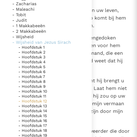
- Zacharias
- Maleachi
10
Vertrouw uw vijand niet, nooit van uw leven,
- Tobit
want zoals koper groen wordt zo komt bij hem
- Judit
de kwaadaardigheid te voorschijn.
- 1 Makkabeeën
- 2 Makkabeeën
- Wijsheid
11
Ook als hij zich vernedert en ineengedoken
- Wijsheid van Jezus Sirach
loopt, moet ge u in acht nemen en voor hem
- Hoofdstuk 1
- Hoofdstuk 2
oppassen. Dan zult ge zijn als iemand, die een
- Hoofdstuk 3
spiegel gepolijst heeft, maar goed weet dat hij
- Hoofdstuk 4
- Hoofdstuk 5
steeds weer uitslaat.
- Hoofdstuk 6
- Hoofdstuk 7
12
Laat hem niet naast u staan, want hij brengt u
- Hoofdstuk 8
- Hoofdstuk 9
ten val en hij neemt uw plaats in. Laat hem niet
- Hoofdstuk 10
aan uw rechterhand zitten, want hij zou op uw
- Hoofdstuk 11
- Hoofdstuk 12
zetel uit zijn, en gij zoudt te laat mijn vermaan
- Hoofdstuk 13
begrijpen en dan diep getroffen zijn door mijn
- Hoofdstuk 14
- Hoofdstuk 15
woorden.
- Hoofdstuk 16
- Hoofdstuk 17
13
- Hoofdstuk 18
Wie heeft er meelij met een bezweerder die door
- Hoofdstuk 19