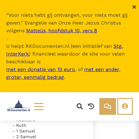
“
Voor niets hebt gij ontvangen, voor niets moet gij
geven.
” Evangelie van Onze Heer Jezus Christus
volgens
Matteüs, hoofdstuk 10, vers 8
De Bijbel
.
U helpt RKDocumenten.nl (een initiatief van
Stg.
InterKerk
) financieel waardoor de site voor velen
Inhoudsopgave
beschikbaar is
uitklappen
met een donatie van 10 euro
, of
met een ander,
groter, eenmalig bedrag
.
- Oude Testament
- Genesis
- Exodus
- Leviticus
- Numeri
- Deuteronomium
- Jozua
Lezen
Over ons
- Rechters
- Ruth
Documenten
Over RK Documenten
- 1 Samuel
- 2 Samuel
- Hoofdstuk 4
Bijbel
Meedoen