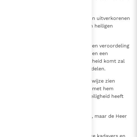
op,
15
dat genade en barmhartigheid zijn uitverkorenen
ten deel vallen en dat er over zijn heiligen
gewaakt wordt.
16
Een rechtvaardige die sterft zal een veroordeling
zijn van de goddelozen die leven en een
jongeman die vroeg tot volmaaktheid komt zal
de hoogbejaarde zondaar veroordelen.
17
Zij zullen immers het sterven de wijze zien
zonder te begrijpen wat de Heer met hem
voorhad en waarom Hij hem in veiligheid heeft
gebracht.
18
Zij zullen het zien, vol verachting, maar de Heer
zal hen uitlachen.
19
En tenslotte worden zij smadelijke kadavers en