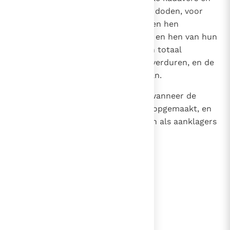
een voorwerp van spot onder de doden, voor
eeuwig, want Hij zal hen breken en hen
sprakeloos voorover laten vallen en hen van hun
grondvesten losrukken; zij zullen totaal
verwoest worden en kwellingen verduren, en de
herinneringen aan hen zal vergaan.
20
Zij zullen vol angst verschijnen, wanneer de
rekening van hun zonden wordt opgemaakt, en
hun ongerechtigheden zullen dan als aanklagers
tegen hen optreden.
lees verder