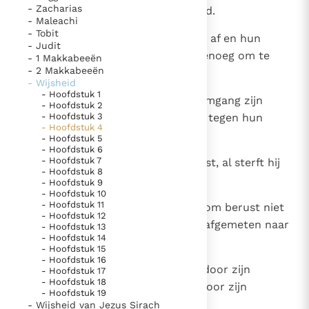
- Zacharias
Paus Leo XIV in Pavia: "De stad is zowel een gave als
geweld van de winden ontworteld.
- Maleachi
een taak"
Paus in Pavia: St. Augustinus toont ons de noodzaak om
- Tobit
5
De onvolgroeide takken knappen af en hun
- Judit
"naar het innerlijk" toe te keren.
vrucht is onbruikbaar, niet rijp genoeg om te
- 1 Makkabeeën
RK Documenten stelt heel veel belangrijke
- 2 Makkabeeën
eten en nergens goed voor.
- Wijsheid
kerkelijke documenten van de Rooms
- Hoofdstuk 1
6
Ja, de kinderen die uit zondige omgang zijn
Katholieke Kerk in het Nederlands beschikbaar
- Hoofdstuk 2
- Hoofdstuk 3
geboren getuigen bij het oordeel tegen hun
en is volledig afhankelijk van donaties.
- Hoofdstuk 4
verdorven ouders.
- Hoofdstuk 5
- Hoofdstuk 6
Ik help mee!
- Hoofdstuk 7
7
De rechtvaardige echter vindt rust, al sterft hij
- Hoofdstuk 8
ook voor zijn tijd.
- Hoofdstuk 9
- Hoofdstuk 10
- Hoofdstuk 11
8
Want het aanzien van de ouderdom berust niet
- Hoofdstuk 12
op een lang leven en wordt niet afgemeten naar
- Hoofdstuk 13
- Hoofdstuk 14
het aantal jaren.
- Hoofdstuk 15
- Hoofdstuk 16
9
Neen, een mens is een grijsaard door zijn
- Hoofdstuk 17
- Hoofdstuk 18
verstandigheid en hij is bejaard door zijn
- Hoofdstuk 19
onbesproken leven.
- Wijsheid van Jezus Sirach