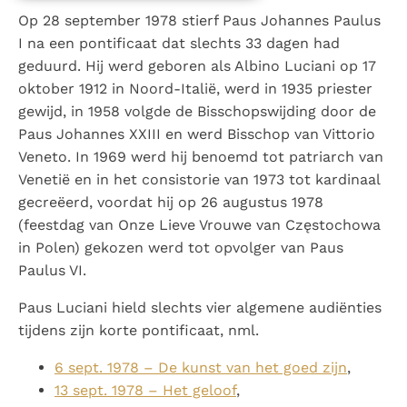
Op 28 september 1978 stierf Paus Johannes Paulus
Berichten
I na een pontificaat dat slechts 33 dagen had
geduurd. Hij werd geboren als Albino Luciani op 17
Paus naar Pavia om o.a. H. Augustinus te eren
oktober 1912 in Noord-Italië, werd in 1935 priester
Het Vaticaan publiceert een nieuwe Latijnse uitgave
gewijd, in 1958 volgde de Bisschopswijding door de
van het Romeins martyrologium
Vaticaanse financiële waakhond verliest autonomie
Paus Johannes XXIII en werd Bisschop van Vittorio
Paus spreekt het Wereldvoedselprogramma toe
Veneto. In 1969 werd hij benoemd tot patriarch van
Paus Leo XIV in Pavia: "De stad is zowel een gave als
Venetië en in het consistorie van 1973 tot kardinaal
een taak"
gecreëerd, voordat hij op 26 augustus 1978
RK Documenten stelt heel veel belangrijke
(feestdag van Onze Lieve Vrouwe van Częstochowa
in Polen) gekozen werd tot opvolger van Paus
kerkelijke documenten van de Rooms
Paulus VI.
Katholieke Kerk in het Nederlands beschikbaar
en is volledig afhankelijk van donaties.
Paus Luciani hield slechts vier algemene audiënties
tijdens zijn korte pontificaat, nml.
Ik help mee!
6 sept. 1978 – De kunst van het goed zijn
,
13 sept. 1978 – Het geloof
,