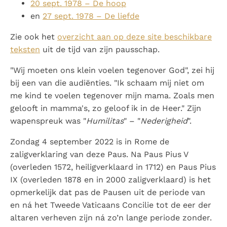
20 sept. 1978 – De hoop
en
27 sept. 1978 – De liefde
Zie ook het
overzicht aan op deze site beschikbare
teksten
uit de tijd van zijn pausschap.
"Wij moeten ons klein voelen tegenover God", zei hij
bij een van die audiënties. "Ik schaam mij niet om
me kind te voelen tegenover mijn mama. Zoals men
gelooft in mamma's, zo geloof ik in de Heer." Zijn
wapenspreuk was "
Humilitas
" – "
Nederigheid
".
Zondag 4 september 2022 is in Rome de
zaligverklaring van deze Paus. Na Paus Pius V
(overleden 1572, heiligverklaard in 1712) en Paus Pius
IX (overleden 1878 en in 2000 zaligverklaard) is het
opmerkelijk dat pas de Pausen uit de periode van
en ná het Tweede Vaticaans Concilie tot de eer der
altaren verheven zijn ná zo’n lange periode zonder.