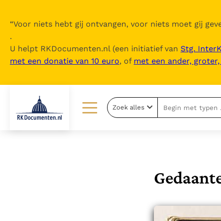
“
Voor niets hebt gij ontvangen, voor niets moet gij geve
.
U helpt RKDocumenten.nl (een initiatief van
Stg. Inter
met een donatie van 10 euro
, of
met een ander, groter
Zoek alles
Lezen
Over ons
Documenten
Over RK Documenten
Bijbel
Meedoen
Gedaante
Thema’s
Doneren
Berichten
Nieuwsbrief