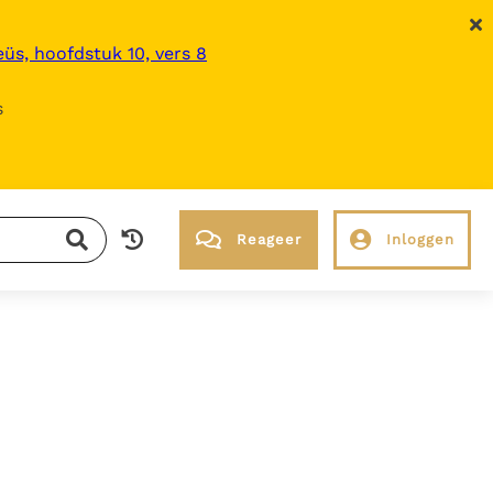
üs, hoofdstuk 10, vers 8
s
Reageer
Inloggen
RK Documenten stelt heel veel belangrijke
kerkelijke documenten van de Rooms
Katholieke Kerk in het Nederlands
beschikbaar en is volledig afhankelijk van
donaties.
Ik help mee!