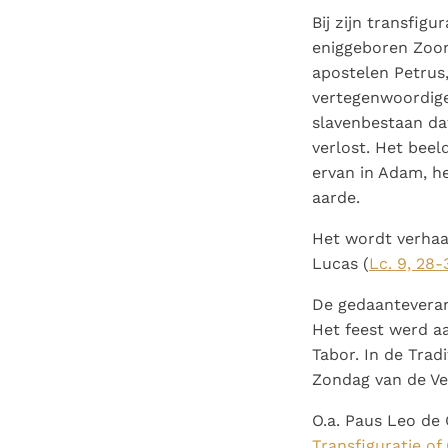
Bij zijn transfig
eniggeboren Zoon 
apostelen Petrus,
vertegenwoordige
slavenbestaan da
verlost. Het bee
ervan in Adam, he
aarde.
Het wordt verhaa
Lucas (
Lc. 9, 28-
De gedaanteverand
Het feest werd aa
Tabor. In de Trad
Zondag van de Ve
O.a. Paus Leo de
Transfiguratie o