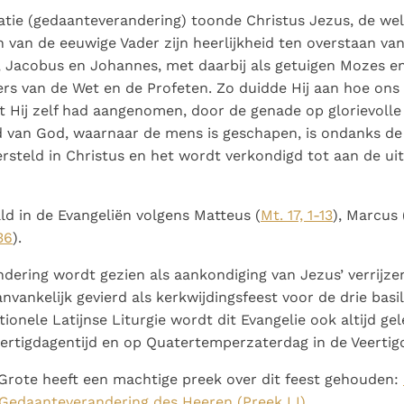
uratie (gedaanteverandering) toonde Christus Jezus, de we
van de eeuwige Vader zijn heerlijkheid ten overstaan van
 Jacobus en Johannes, met daarbij als getuigen Mozes en 
rs van de Wet en de Profeten. Zo duidde Hij aan hoe ons
t Hij zelf had aangenomen, door de genade op glorievolle
ld van God, waarnaar de mens is geschapen, is ondanks d
rsteld in Christus en het wordt verkondigd tot aan de ui
ld in de Evangeliën volgens Matteus (
Mt. 17, 1-13
), Marcus 
36
).
ering wordt gezien als aankondiging van Jezus’ verrijzeni
nvankelijk gevierd als kerkwijdingsfeest voor de drie basil
itionele Latijnse Liturgie wordt dit Evangelie ook altijd ge
ertigdagentijd en op Quatertemperzaterdag in de Veertigd
 Grote heeft een machtige preek over dit feest gehouden:
f Gedaanteverandering des Heeren (Preek LI)