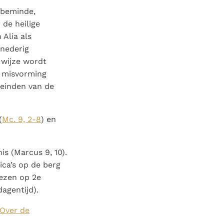
lbeminde,
 de heilige
Alia als
 nederig
 wijze wordt
e misvorming
teinden van de
(
Mc. 9, 2-8
) en
s (Marcus 9, 10).
ica’s op de berg
lezen op 2e
agentijd).
Over de