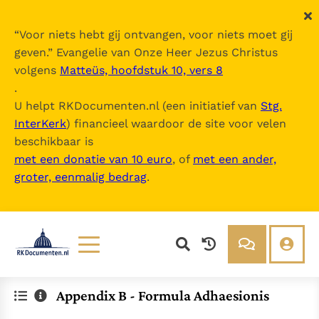
“
Voor niets hebt gij ontvangen, voor niets moet gij
geven.
” Evangelie van Onze Heer Jezus Christus
volgens
Matteüs, hoofdstuk 10, vers 8
.
U helpt RKDocumenten.nl (een initiatief van
Stg.
InterKerk
) financieel waardoor de site voor velen
beschikbaar is
met een donatie van 10 euro
, of
met een ander,
groter, eenmalig bedrag
.
Lezen
Over ons
Appendix B - Formula Adhaesionis
Documenten
Over RK Documenten
Bijbel
Meedoen