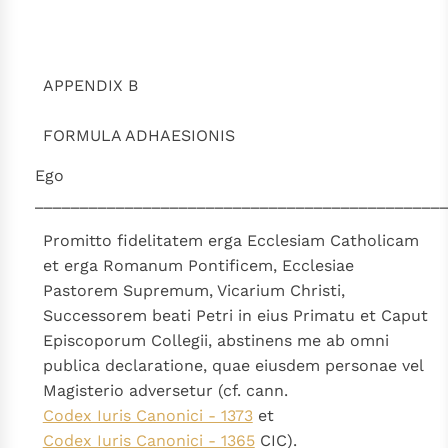
Thema’s
Doneren
Berichten
Nieuwsbrief
APPENDIX B
Denzinger
Gebruiksvoorwaarden
FORMULA ADHAESIONIS
Nieuwste Documenten
5. Het gebed van de Kerk
Ego
In Christus wordt onze honger vervuld
_____________________________________________
Leer de kostbare parel van Gods koninkrijk te
Promitto fidelitatem erga Ecclesiam Catholicam
herkennen
Gods Koninkrijk groeit stilletjes door liefde, niet door
et erga Romanum Pontificem, Ecclesiae
dwang
De mystiek. De mystieke verschijnselen en de
Pastorem Supremum, Vicarium Christi,
heiligheid
Successorem beati Petri in eius Primatu et Caput
Episcoporum Collegii, abstinens me ab omni
Berichten
publica declaratione, quae eiusdem personae vel
Het Vaticaan publiceert een nieuwe Latijnse uitgave
Magisterio adversetur (cf. cann.
van het Romeins martyrologium
Vaticaanse financiële waakhond verliest autonomie
Codex Iuris Canonici - 1373
et
Paus spreekt het Wereldvoedselprogramma toe
Codex Iuris Canonici - 1365
CIC).