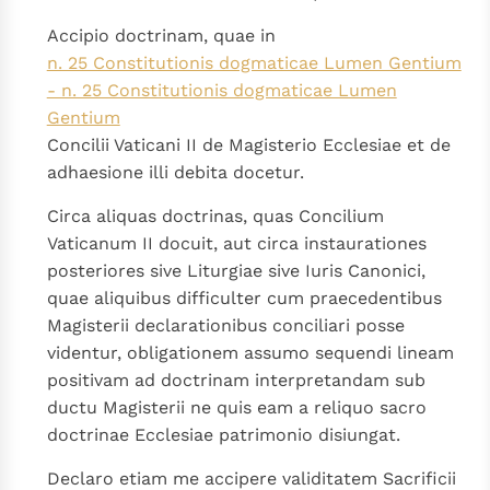
Paus Leo XIV in Pavia: "De stad is zowel een gave als
Accipio doctrinam, quae in
een taak"
Paus in Pavia: St. Augustinus toont ons de noodzaak om
n. 25 Constitutionis dogmaticae Lumen Gentium
"naar het innerlijk" toe te keren.
- n. 25 Constitutionis dogmaticae Lumen
RK Documenten stelt heel veel belangrijke
Gentium
kerkelijke documenten van de Rooms
Concilii Vaticani II de Magisterio Ecclesiae et de
Katholieke Kerk in het Nederlands beschikbaar
adhaesione illi debita docetur.
en is volledig afhankelijk van donaties.
Circa aliquas doctrinas, quas Concilium
Vaticanum II docuit, aut circa instaurationes
Ik help mee!
posteriores sive Liturgiae sive Iuris Canonici,
quae aliquibus difficulter cum praecedentibus
Magisterii declarationibus conciliari posse
videntur, obligationem assumo sequendi lineam
positivam ad doctrinam interpretandam sub
ductu Magisterii ne quis eam a reliquo sacro
doctrinae Ecclesiae patrimonio disiungat.
Declaro etiam me accipere validitatem Sacrificii