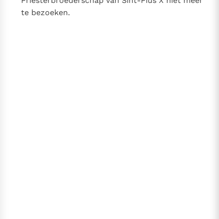
Priesterbroederschap van Sint-Pius X niet meer
te bezoeken.