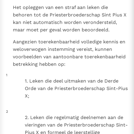
Paus Leo XIV in Pavia: "De stad is zowel een gave als
Het opleggen van een straf aan leken die
een taak"
Paus in Pavia: St. Augustinus toont ons de noodzaak om
behoren tot de Priesterbroederschap Sint Pius X
"naar het innerlijk" toe te keren.
kan niet automatisch worden verondersteld,
RK Documenten stelt heel veel belangrijke
maar moet per geval worden beoordeeld.
kerkelijke documenten van de Rooms
Aangezien toerekenbaarheid volledige kennis en
Katholieke Kerk in het Nederlands beschikbaar
weloverwogen instemming vereist, kunnen
en is volledig afhankelijk van donaties.
voorbeelden van aantoonbare toerekenbaarheid
betrekking hebben op:
Ik help mee!
1
1. Leken die deel uitmaken van de Derde
Orde van de Priesterbroederschap Sint-Pius
X;
2
2. Leken die regelmatig deelnemen aan de
vieringen van de Priesterbroederschap Sint-
Pius X en formeel de leerstellige