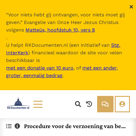
“
Voor niets hebt gij ontvangen, voor niets moet gij
geven.
” Evangelie van Onze Heer Jezus Christus
volgens
Matteüs, hoofdstuk 10, vers 8
.
U helpt RKDocumenten.nl (een initiatief van
Stg.
InterKerk
) financieel waardoor de site voor velen
beschikbaar is
met een donatie van 10 euro
, of
met een ander,
groter, eenmalig bedrag
.
Lezen
Over ons
Procedure voor de verzoening van bep
Documenten
Over RK Documenten
aalde leken afkomstig uit de Priesterbr
Bijbel
Meedoen