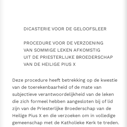
oederschap van de heilige Pius X
Thema’s
Doneren
Berichten
Nieuwsbrief
Denzinger
Gebruiksvoorwaarden
DICASTERIE VOOR DE GELOOFSLEER
Nieuwste Documenten
PROCEDURE VOOR DE VERZOENING
5. Het gebed van de Kerk
VAN SOMMIGE LEKEN AFKOMSTIG
In Christus wordt onze honger vervuld
UIT DE PRIESTERLIJKE BROEDERSCHAP
VAN DE HEILIGE PIUS X
Leer de kostbare parel van Gods koninkrijk te
herkennen
Gods Koninkrijk groeit stilletjes door liefde, niet door
Deze procedure heeft betrekking op de kwestie
dwang
De mystiek. De mystieke verschijnselen en de
van de toerekenbaarheid of de mate van
heiligheid
subjectieve verantwoordelijkheid van de leken
Berichten
die zich formeel hebben aangesloten bij of lid
Het Vaticaan publiceert een nieuwe Latijnse uitgave
zijn van de Priesterlijke Broederschap van de
van het Romeins martyrologium
Vaticaanse financiële waakhond verliest autonomie
Heilige Pius X en die verzoeken om in volledige
Paus spreekt het Wereldvoedselprogramma toe
gemeenschap met de Katholieke Kerk te treden.