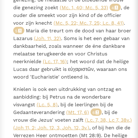
die genezing zoekt
(Mc. 1, 40; Mc. 5, 33)
, de
4
ouder die smeekt voor zijn kind of de officier
voor zijn knecht
(Mc. 5, 22; Mc. 7, 25; Lc. 8, 41)
.
Maria die treurt om de dood van haar broer
5
Lazarus
(Joh. 11, 32)
. Soms is het een gebaar van
dankbaarheid, zoals wanneer de éne dankbare
melaatse terugkeerde en voor Christus
neerknielde
(Lc. 17, 16)
; het woord dat de heilige
Lucas daar gebruikt is εὐχαριστῶν, waaraan ons
woord 'Eucharistie' ontleend is.
Knielen is ook een uitdrukking van ontzag en
aanbidding: bij Petrus na de wonderbare
visvangst
(Lc. 5, 8)
, bij de leerlingen bij de
Gedaanteverandering
(Mt. 17, 6)
, bij de
6
vrouw die Jezus' voeten zalft
(Lc. 7, 38, Lc 7, 38v.)
(Joh 11, 2; Joh. 12, 3, Joh. 12, 3v.)
, of bij hen die de
Verrezen Heer ontmoetten (Mt 28:9). De heilige