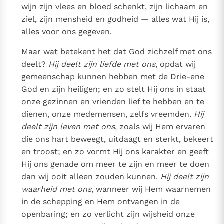
wijn zijn vlees en bloed schenkt, zijn lichaam en
ziel, zijn mensheid en godheid — alles wat Hij is,
Berichten
alles voor ons gegeven.
Paus naar Pavia om o.a. H. Augustinus te eren
Maar wat betekent het dat God zichzelf met ons
Het Vaticaan publiceert een nieuwe Latijnse uitgave
deelt?
Hij deelt zijn liefde met ons
, opdat wij
van het Romeins martyrologium
Vaticaanse financiële waakhond verliest autonomie
gemeenschap kunnen hebben met de Drie-ene
Paus spreekt het Wereldvoedselprogramma toe
God en zijn heiligen; en zo stelt Hij ons in staat
Paus Leo XIV in Pavia: "De stad is zowel een gave als
onze gezinnen en vrienden lief te hebben en te
een taak"
dienen, onze medemensen, zelfs vreemden.
Hij
RK Documenten stelt heel veel belangrijke
deelt zijn leven met ons
, zoals wij Hem ervaren
kerkelijke documenten van de Rooms
die ons hart beweegt, uitdaagt en sterkt, bekeert
Katholieke Kerk in het Nederlands beschikbaar
en troost; en zo vormt Hij ons karakter en geeft
Hij ons genade om meer te zijn en meer te doen
en is volledig afhankelijk van donaties.
dan wij ooit alleen zouden kunnen.
Hij deelt zijn
waarheid met ons
, wanneer wij Hem waarnemen
Ik help mee!
in de schepping en Hem ontvangen in de
openbaring; en zo verlicht zijn wijsheid onze