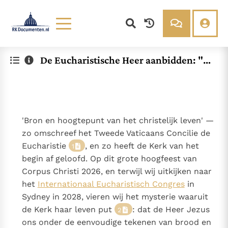
Lezen
Over ons
De Eucharistische Heer aanbidden: "L
Documenten
Over RK Documenten
aten wij knielen voor de God Die ons g
Bijbel
Meedoen
emaakt heeft"
Thema’s
Doneren
Berichten
Nieuwsbrief
'Bron en hoogtepunt van het christelijk leven' —
Denzinger
Gebruiksvoorwaarden
zo omschreef het Tweede Vaticaans Concilie de
Eucharistie
, en zo heeft de Kerk van het
1
Nieuwste Documenten
begin af geloofd. Op dit grote hoogfeest van
In Christus wordt onze honger vervuld
Corpus Christi 2026, en terwijl wij uitkijken naar
Leer de kostbare parel van Gods koninkrijk te
het
Internationaal Eucharistisch Congres
in
herkennen
Gods Koninkrijk groeit stilletjes door liefde, niet door
Sydney in 2028, vieren wij het mysterie waaruit
dwang
De mystiek. De mystieke verschijnselen en de
de Kerk haar leven put
: dat de Heer Jezus
2
heiligheid
ons onder de eenvoudige tekenen van brood en
Open uw hart voor het zaad van Gods Woord