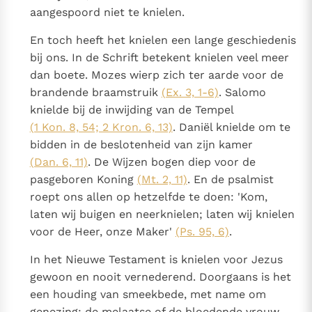
aangespoord niet te knielen.
En toch heeft het knielen een lange geschiedenis
bij ons. In de Schrift betekent knielen veel meer
dan boete. Mozes wierp zich ter aarde voor de
brandende braamstruik
(Ex. 3, 1-6)
. Salomo
knielde bij de inwijding van de Tempel
(1 Kon. 8, 54; 2 Kron. 6, 13)
. Daniël knielde om te
bidden in de beslotenheid van zijn kamer
(Dan. 6, 11)
. De Wijzen bogen diep voor de
pasgeboren Koning
(Mt. 2, 11)
. En de psalmist
roept ons allen op hetzelfde te doen: 'Kom,
laten wij buigen en neerknielen; laten wij knielen
voor de Heer, onze Maker'
(Ps. 95, 6)
.
In het Nieuwe Testament is knielen voor Jezus
gewoon en nooit vernederend. Doorgaans is het
een houding van smeekbede, met name om
genezing: de melaatse of de bloedende vrouw