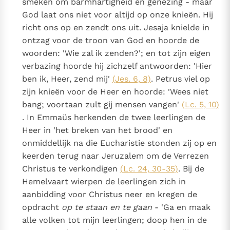
smeken om barmhartigheid en genezing - maar
God laat ons niet voor altijd op onze knieën. Hij
richt ons op en zendt ons uit. Jesaja knielde in
ontzag voor de troon van God en hoorde de
woorden: 'Wie zal ik zenden?'; en tot zijn eigen
verbazing hoorde hij zichzelf antwoorden: 'Hier
ben ik, Heer, zend mij'
(Jes. 6, 8)
. Petrus viel op
zijn knieën voor de Heer en hoorde: 'Wees niet
bang; voortaan zult gij mensen vangen'
(Lc. 5, 10)
. In Emmaüs herkenden de twee leerlingen de
Heer in 'het breken van het brood' en
onmiddellijk na die Eucharistie stonden zij op en
keerden terug naar Jeruzalem om de Verrezen
Christus te verkondigen
(Lc. 24, 30-35)
. Bij de
Hemelvaart wierpen de leerlingen zich in
aanbidding voor Christus neer en kregen de
opdracht
op te staan en te gaan
- 'Ga en maak
alle volken tot mijn leerlingen; doop hen in de