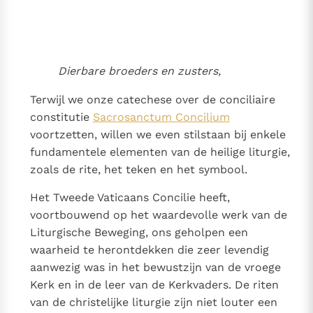
Thema’s
Doneren
Berichten
Nieuwsbrief
Denzinger
Gebruiksvoorwaarden
Dierbare broeders en zusters,
Nieuwste Documenten
Terwijl we onze catechese over de conciliaire
constitutie
Sacrosanctum Concilium
5. Het gebed van de Kerk
voortzetten, willen we even stilstaan bij enkele
In Christus wordt onze honger vervuld
fundamentele elementen van de heilige liturgie,
Leer de kostbare parel van Gods koninkrijk te
zoals de rite, het teken en het symbool.
herkennen
Gods Koninkrijk groeit stilletjes door liefde, niet door
Het Tweede Vaticaans Concilie heeft,
dwang
De mystiek. De mystieke verschijnselen en de
voortbouwend op het waardevolle werk van de
heiligheid
Liturgische Beweging, ons geholpen een
Berichten
waarheid te herontdekken die zeer levendig
Het Vaticaan publiceert een nieuwe Latijnse uitgave
aanwezig was in het bewustzijn van de vroege
van het Romeins martyrologium
Vaticaanse financiële waakhond verliest autonomie
Kerk en in de leer van de Kerkvaders. De riten
Paus spreekt het Wereldvoedselprogramma toe
van de christelijke liturgie zijn niet louter een