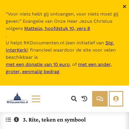
“
Voor niets hebt gij ontvangen, voor niets moet gij
geven.
” Evangelie van Onze Heer Jezus Christus
volgens
Matteüs, hoofdstuk 10, vers 8
.
U helpt RKDocumenten.nl (een initiatief van
Stg.
InterKerk
) financieel waardoor de site voor velen
beschikbaar is
met een donatie van 10 euro
, of
met een ander,
groter, eenmalig bedrag
.
Lezen
Over ons
3. Rite, teken en symbool
Documenten
Over RK Documenten
Bijbel
Meedoen