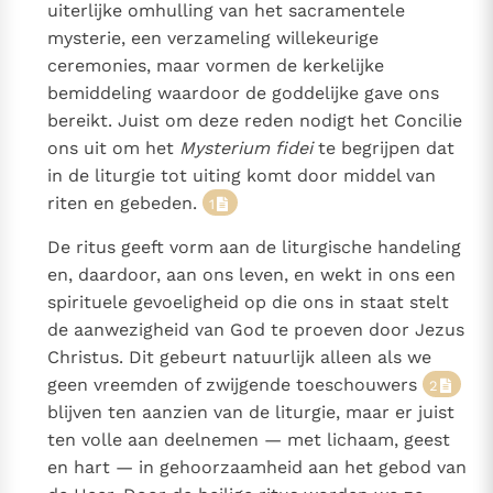
uiterlijke omhulling van het sacramentele
Paus Leo XIV in Pavia: "De stad is zowel een gave als
mysterie, een verzameling willekeurige
een taak"
Paus in Pavia: St. Augustinus toont ons de noodzaak om
ceremonies, maar vormen de kerkelijke
"naar het innerlijk" toe te keren.
bemiddeling waardoor de goddelijke gave ons
RK Documenten stelt heel veel belangrijke
bereikt. Juist om deze reden nodigt het Concilie
kerkelijke documenten van de Rooms
ons uit om het
Mysterium fidei
te begrijpen dat
Katholieke Kerk in het Nederlands beschikbaar
in de liturgie tot uiting komt door middel van
en is volledig afhankelijk van donaties.
riten en gebeden.
1
De ritus geeft vorm aan de liturgische handeling
Ik help mee!
en, daardoor, aan ons leven, en wekt in ons een
spirituele gevoeligheid op die ons in staat stelt
de aanwezigheid van God te proeven door Jezus
Christus. Dit gebeurt natuurlijk alleen als we
geen vreemden of zwijgende toeschouwers
2
blijven ten aanzien van de liturgie, maar er juist
ten volle aan deelnemen — met lichaam, geest
en hart — in gehoorzaamheid aan het gebod van