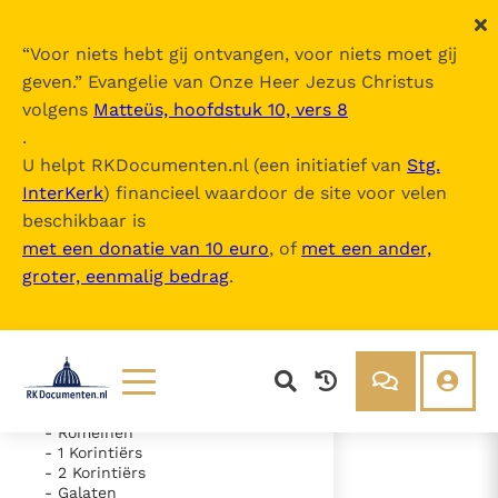
“
Voor niets hebt gij ontvangen, voor niets moet gij
geven.
” Evangelie van Onze Heer Jezus Christus
volgens
Matteüs, hoofdstuk 10, vers 8
De Bijbel
.
U helpt RKDocumenten.nl (een initiatief van
Stg.
InterKerk
) financieel waardoor de site voor velen
Inhoudsopgave
beschikbaar is
uitklappen
met een donatie van 10 euro
, of
met een ander,
groter, eenmalig bedrag
.
- Oude Testament
- Nieuwe Testament
- Evangelie volgens Matteüs
- Evangelie volgens Marcus
- Evangelie volgens Lucas
- Evangelie volgens Johannes
- Handelingen van de Apostelen
Lezen
Over ons
- Romeinen
- 1 Korintiërs
Documenten
Over RK Documenten
- 2 Korintiërs
- Hoofdstuk 1
- Galaten
Bijbel
Meedoen