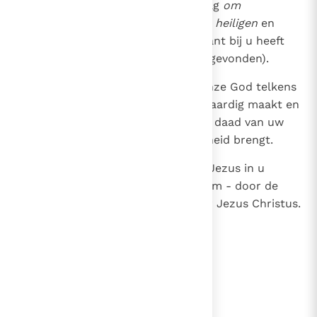
10
wanneer Hij komt op de grote dag
om
verheerlijkt te worden onder zijn heiligen
en
gevierd
onder al de gelovigen (want bij u heeft
ons getuigenis inderdaad geloof gevonden).
11
Met het oog hierop bidden wij onze God telkens
opnieuw, dat Hij u zijn roeping waardig maakt en
al uw goede voornemens en elke daad van uw
geloof met macht tot volkomenheid brengt.
12
Dan
zal de naam van onze Heer
Jezus in u
verheerlijkt worden
- en gij in Hem - door de
genade van onze God en de Heer Jezus Christus.
lees verder