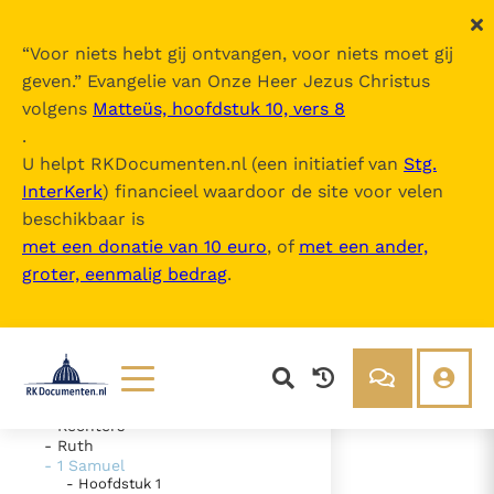
“
Voor niets hebt gij ontvangen, voor niets moet gij
geven.
” Evangelie van Onze Heer Jezus Christus
volgens
Matteüs, hoofdstuk 10, vers 8
De Bijbel
.
U helpt RKDocumenten.nl (een initiatief van
Stg.
InterKerk
) financieel waardoor de site voor velen
Inhoudsopgave
beschikbaar is
uitklappen
met een donatie van 10 euro
, of
met een ander,
groter, eenmalig bedrag
.
- Oude Testament
- Genesis
- Exodus
- Leviticus
- Numeri
- Deuteronomium
- Jozua
Lezen
Over ons
- Rechters
- Ruth
Documenten
Over RK Documenten
- 1 Samuel
- Hoofdstuk 1
- Hoofdstuk 31
Bijbel
Meedoen