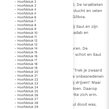
- Hoofdstuk 2
1
De Filistijnen streden tegen Israël. De Israëlieten
- Hoofdstuk 3
Thema’s
Doneren
- Hoofdstuk 4
sloegen voor de Filistijnen op de vlucht en velen
- Hoofdstuk 5
Berichten
Nieuwsbrief
sneuvelden op het gebergte van Gilboa.
- Hoofdstuk 6
Denzinger
Gebruiksvoorwaarden
- Hoofdstuk 7
- Hoofdstuk 8
2
De Filistijnen drongen door tot bij Saul en zijn
- Hoofdstuk 9
zonen en doodden Jonatan, Abinadab en
- Hoofdstuk 10
Nieuwste Documenten
- Hoofdstuk 11
Malkisua, zonen van Saul.
- Hoofdstuk 12
5. Het gebed van de Kerk
- Hoofdstuk 13
3
Nu kreeg Saul het zwaar te verduren. De
- Hoofdstuk 14
In Christus wordt onze honger vervuld
- Hoofdstuk 15
boogschutters kregen hem onder schot en Saul
Leer de kostbare parel van Gods koninkrijk te
- Hoofdstuk 16
- Hoofdstuk 17
was zo bevreesd voor hen
herkennen
Gods Koninkrijk groeit stilletjes door liefde, niet door
- Hoofdstuk 18
- Hoofdstuk 19
dwang
4
dat hij tot zijn wapendrager zei: `Trek je zwaard
De mystiek. De mystieke verschijnselen en de
- Hoofdstuk 20
- Hoofdstuk 21
en doorsteek mij; anders gaan die onbesnedenen
heiligheid
- Hoofdstuk 22
mij doorboren en de spot met mij drijven!' Maar
Berichten
- Hoofdstuk 23
- Hoofdstuk 24
zijn wapendrager wilde dat niet doen. Daarop
Het Vaticaan publiceert een nieuwe Latijnse uitgave
- Hoofdstuk 25
nam Saul zelf het zwaard en stortte zich erin.
- Hoofdstuk 26
van het Romeins martyrologium
Vaticaanse financiële waakhond verliest autonomie
- Hoofdstuk 27
- Hoofdstuk 28
5
Toen de wapendrager zag dat Saul dood was,
Paus spreekt het Wereldvoedselprogramma toe
- Hoofdstuk 29