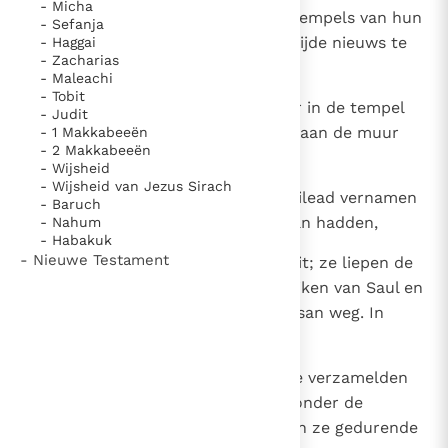
- Micha
Filistijnen boden rond om in de tempels van hun
- Sefanja
afgoden en onder het volk het blijde nieuws te
- Haggai
- Zacharias
melden.
- Maleachi
- Tobit
10
Zijn wapenrusting legden ze neer in de tempel
- Judit
van Astarte en zijn lijk hingen ze aan de muur
- 1 Makkabeeën
- 2 Makkabeeën
van Bet-san.
- Wijsheid
- Wijsheid van Jezus Sirach
11
Toen de inwoners van Jabes in Gilead vernamen
- Baruch
wat de Filistijnen met Saul gedaan hadden,
- Nahum
- Habakuk
- Nieuwe Testament
12
trokken alle weerbare mannen uit; ze liepen de
hele nacht door en haalden de lijken van Saul en
zijn zonen van de muur van Bet-san weg. In
Jabes teruggekomen,
13
verbrandden ze daar de lijken. Ze verzamelden
de beenderen en begroeven die onder de
tamarisk in Jabes. Daarna vastten ze gedurende