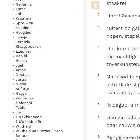
Denzinger
Gebruiksvoorwaarden
staakte!
- Nehemia
- Ester
- Job
2
Hoor! Zweeps
- Psalmen
- Spreuken
3
ruiters op ga
- Prediker
- Hooglied
hopen, stapels
- Jesaja
- Jeremia
- Klaagliederen
4
Dat komt van 
- Ezechiël
die machtige
- Daniël
- Hosea
toverkunsten
- Joël
- Amos
- Obadja
5
Nu treed Ik o
- Jonas
licht Ik de s
- Micha
- Sefanja
naaktheid, nu
- Haggai
- Zacharias
- Maleachi
6
Ik begooi u me
- Tobit
- Judit
7
Dan zal ieder
- 1 Makkabeeën
- 2 Makkabeeën
daar rouwig 
- Wijsheid
- Wijsheid van Jezus Sirach
- Baruch
8
Zijt gij som