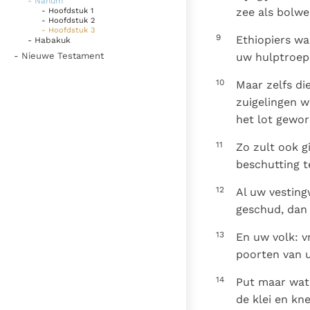
- Nahum
zee als bolw
- Hoofdstuk 1
- Hoofdstuk 2
- Hoofdstuk 3
9
Ethiopiers wa
- Habakuk
- Nieuwe Testament
uw hulptroep
10
Maar zelfs di
zuigelingen w
het lot gewor
11
Zo zult ook g
beschutting t
12
Al uw vesting
geschud, dan 
13
En uw volk: v
poorten van u
14
Put maar wate
de klei en kn