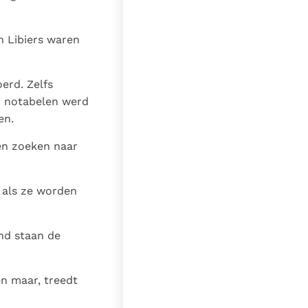
n Libiers waren
erd. Zelfs
ar notabelen werd
en.
ten zoeken naar
; als ze worden
nd staan de
en maar, treedt