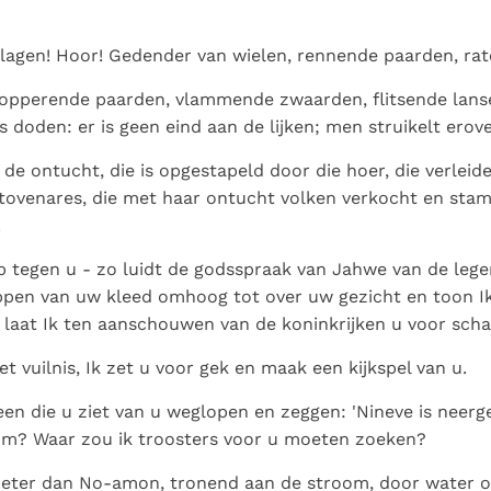
Paus in Pavia: St.
koninkrijk te
als een taak"
groeit stilletjes door
Augustinus toont ons de
herkennen
De mystiek. De
liefde, niet door
lagen! Hoor! Gedender van wielen, rennende paarden, ra
noodzaak om "naar het
mystieke
dwang
innerlijk" toe te keren.
verschijnselen en de
lopperende paarden, vlammende zwaarden, flitsende lans
heiligheid
 doden: er is geen eind aan de lijken; men struikelt erover
de ontucht, die is opgestapeld door die hoer, die verleide
 tovenares, die met haar ontucht volken verkocht en st
.
p tegen u - zo luidt de godsspraak van Jahwe van de lege
lippen van uw kleed omhoog tot over uw gezicht en toon I
 laat Ik ten aanschouwen van de koninkrijken u voor sch
t vuilnis, Ik zet u voor gek en maak een kijkspel van u.
een die u ziet van u weglopen en zeggen: 'Nineve is neerge
om? Waar zou ik troosters voor u moeten zoeken?
s beter dan No-amon, tronend aan de stroom, door water