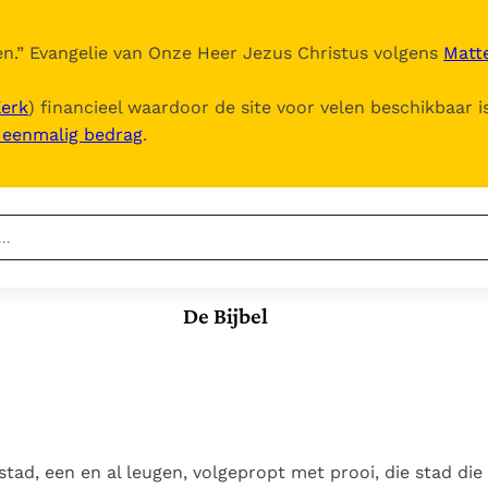
n.
” Evangelie van Onze Heer Jezus Christus volgens
Matte
Kerk
) financieel waardoor de site voor velen beschikbaar i
, eenmalig bedrag
.
Nieuwste
Berichten
De Bijbel
Documenten
Het Vaticaan publiceert
een nieuwe Latijnse
5. Het gebed van de
Vaticaanse financiële
uitgave van het Romeins
Kerk
waakhond verliest
In Christus wordt
martyrologium
Paus spreekt het
autonomie
onze honger vervuld
Wereldvoedselprogramma
Leer de kostbare
Paus Leo XIV in Pavia: "De
toe
parel van Gods
tad, een en al leugen, volgepropt met prooi, die stad die
stad is zowel een gave
Gods Koninkrijk