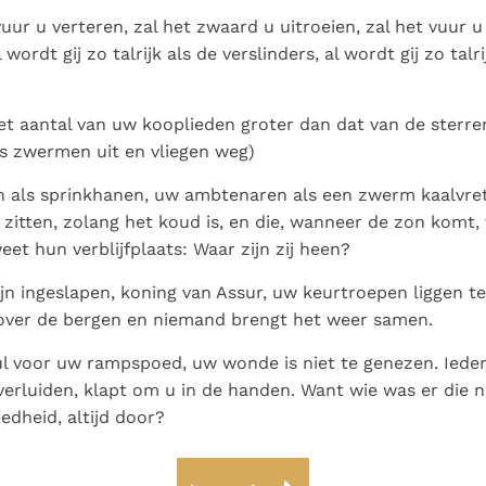
uur u verteren, zal het zwaard u uitroeien, zal het vuur u
 wordt gij zo talrijk als de verslinders, al wordt gij zo talri
het aantal van uw kooplieden groter dan dat van de sterr
rs zwermen uit en vliegen weg)
jn als sprinkhanen, uw ambtenaren als een zwerm kaalvret
 zitten, zolang het koud is, en die, wanneer de zon komt,
et hun verblijfplaats: Waar zijn zij heen?
jn ingeslapen, koning van Assur, uw keurtroepen liggen te
 over de bergen en niemand brengt het weer samen.
ul voor uw rampspoed, uw wonde is niet te genezen. Ieder
verluiden, klapt om u in de handen. Want wie was er die n
dheid, altijd door?