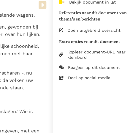
Bekijk document in lat
van de documenten
Referenties naar dit document van
telende wagens,
1975
thema's en berichten
28-12-2014
en, gewonden bij
Open uitgebreid overzicht
, over hun lijken.
5061
Extra opties voor dit document
nl
lijke schoonheid,
Kopieer document-URL naar
ammen met haar
klembord
Reageer op dit document
rscharen -, nu
Deel op social media
k de volken uw
ande staan.
slagen.' Wie is
 omgeven, met een