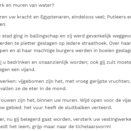
erk en muren van water?
ren uw kracht en Egyptenaren, eindeloos veel; Putieers e
en.
e stad ging in ballingschap en zij werd gevankelijk weggevo
erden te pletter geslagen op iedere straathoek. Over ha
pen en al haar machtige burgers werden in boeien geslag
ij u bedrinken en onaanzienlijk worden; ook gij zult moe
egen een vijand.
werken: vijgebomen zijn het, met vroeg gerijpte vruchten
vallen ze de eter in de mond.
rouwen zijn het, binnen uw muren. Wijd open voor de vija
w gebied: het vuur heeft de sluitbalken verteerd.
r, nu gij belegerd gaat worden, versterk uw vestingwerk
eedt het leem, grijp maar naar de tichelaarsvorm!