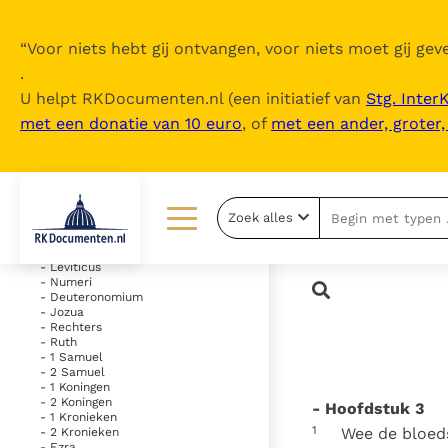
“
Voor niets hebt gij ontvangen, voor niets moet gij geve
.
U helpt RKDocumenten.nl (een initiatief van
Stg. Inter
met een donatie van 10 euro
, of
met een ander, groter
Inhoudsopgave
uitklappen
- Oude Testament
Zoek alles
- Genesis
- Exodus
Lezen
Over ons
- Leviticus
- Numeri
- Deuteronomium
Documenten
Over RK Documenten
- Jozua
- Rechters
Bijbel
Meedoen
- Ruth
- 1 Samuel
- 2 Samuel
Thema’s
Doneren
- 1 Koningen
- 2 Koningen
- Hoofdstuk 3
Berichten
Nieuwsbrief
- 1 Kronieken
1
Wee de bloeds
- 2 Kronieken
- Ezra