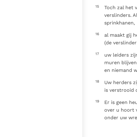
15
Toch zal het v
verslinders. Al
sprinkhanen,
16
al maakt gij 
(de verslinde
17
uw leiders zi
muren blijven
en niemand we
18
Uw herders zi
is verstrooid
19
Er is geen he
over u hoort 
onder uw wree