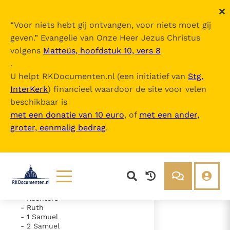
“
Voor niets hebt gij ontvangen, voor niets moet gij
geven.
” Evangelie van Onze Heer Jezus Christus
volgens
Matteüs, hoofdstuk 10, vers 8
De Bijbel
.
U helpt RKDocumenten.nl (een initiatief van
Stg.
InterKerk
) financieel waardoor de site voor velen
Inhoudsopgave
beschikbaar is
uitklappen
met een donatie van 10 euro
, of
met een ander,
groter, eenmalig bedrag
.
- Oude Testament
- Genesis
- Exodus
- Leviticus
- Numeri
- Deuteronomium
- Jozua
Lezen
Over ons
- Rechters
- Ruth
Documenten
Over RK Documenten
- 1 Samuel
- 2 Samuel
- Hoofdstuk 49
Bijbel
Meedoen