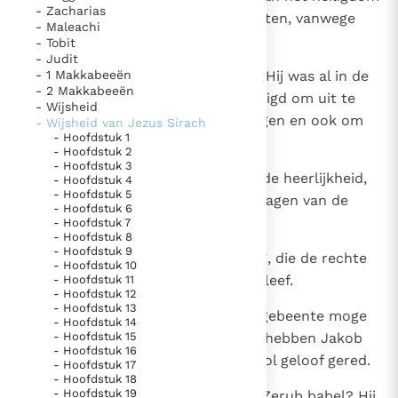
- Zacharias
Paus Leo XIV in Pavia: "De stad is zowel een gave als
in brand en ontvolkten haar straten, vanwege
- Maleachi
een taak"
Paus in Pavia: St. Augustinus toont ons de noodzaak om
Jeremia,
- Tobit
- Judit
"naar het innerlijk" toe te keren.
7
- 1 Makkabeeën
want die hadden zij mishandeld. Hij was al in de
RK Documenten stelt heel veel belangrijke
- 2 Makkabeeën
moederschoot tot profeet geheiligd om uit te
- Wijsheid
kerkelijke documenten van de Rooms
roeien, af te breken en te verdelgen en ook om
- Wijsheid van Jezus Sirach
Katholieke Kerk in het Nederlands beschikbaar
- Hoofdstuk 1
op te bouwen en te planten.
- Hoofdstuk 2
en is volledig afhankelijk van donaties.
- Hoofdstuk 3
8
Ezechiël, hij zag een visioen van de heerlijkheid,
- Hoofdstuk 4
- Hoofdstuk 5
die de Heer hem toonde op de wagen van de
Ik help mee!
- Hoofdstuk 6
kerubs.
- Hoofdstuk 7
- Hoofdstuk 8
- Hoofdstuk 9
9
Ook bracht hij Job in herinnering, die de rechte
- Hoofdstuk 10
wegen tot het einde toe trouw bleef.
- Hoofdstuk 11
- Hoofdstuk 12
- Hoofdstuk 13
10
En dan de twaalf profeten! Hun gebeente moge
- Hoofdstuk 14
- Hoofdstuk 15
opbloeien uit hun rustplaats! Zij hebben Jakob
- Hoofdstuk 16
gesterkt en hem door vertrouwvol geloof gered.
- Hoofdstuk 17
- Hoofdstuk 18
- Hoofdstuk 19
11
Hoe zullen wij de lof zingen van Zerub babel? Hij