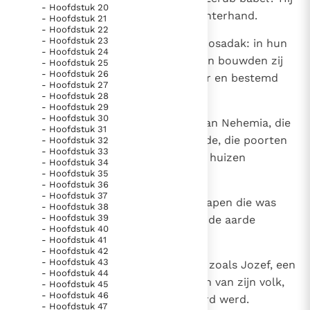
- Hoofdstuk 20
was als een zegelring aan de rechterhand.
- Hoofdstuk 21
- Hoofdstuk 22
- Hoofdstuk 23
12
Zo was ook Jezua, de zoon van Josadak: in hun
- Hoofdstuk 24
dagen richtten zij het altaar op en bouwden zij
- Hoofdstuk 25
- Hoofdstuk 26
de tempel, toegewijd aan de Heer en bestemd
- Hoofdstuk 27
tot zijn eeuwige glorie.
- Hoofdstuk 28
- Hoofdstuk 29
- Hoofdstuk 30
13
Sterk leeft ook de gedachtenis aan Nehemia, die
- Hoofdstuk 31
onze ingestorte muren herbouwde, die poorten
- Hoofdstuk 32
- Hoofdstuk 33
met grendels aanbracht en onze huizen
- Hoofdstuk 34
- Hoofdstuk 35
herstelde.
- Hoofdstuk 36
- Hoofdstuk 37
14
Op de aarde is er niemand geschapen die was
- Hoofdstuk 38
- Hoofdstuk 39
zoals Henoch, want hij werd van de aarde
- Hoofdstuk 40
weggenomen.
- Hoofdstuk 41
- Hoofdstuk 42
- Hoofdstuk 43
15
Ook werd er geen mens geboren zoals Jozef, een
- Hoofdstuk 44
heerser over zijn broers, de steun van zijn volk,
- Hoofdstuk 45
- Hoofdstuk 46
wiens gebeente met zorg bewaard werd.
- Hoofdstuk 47