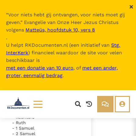
“
Voor niets hebt gij ontvangen, voor niets moet gij
geven.
” Evangelie van Onze Heer Jezus Christus
volgens
Matteüs, hoofdstuk 10, vers 8
De Bijbel
.
U helpt RKDocumenten.nl (een initiatief van
Stg.
InterKerk
) financieel waardoor de site voor velen
Inhoudsopgave
beschikbaar is
uitklappen
met een donatie van 10 euro
, of
met een ander,
groter, eenmalig bedrag
.
- Oude Testament
- Genesis
- Exodus
- Leviticus
- Numeri
- Deuteronomium
- Jozua
Lezen
Over ons
- Rechters
- Ruth
Documenten
Over RK Documenten
- 1 Samuel
- 2 Samuel
- Hoofdstuk 43
Bijbel
Meedoen