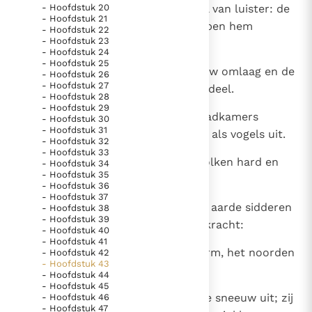
12
- Hoofdstuk 20
Hij legt langs de hemel een cirkel van luister: de
- Hoofdstuk 21
handen van de Allerhoogste hebben hem
- Hoofdstuk 22
- Hoofdstuk 23
gespannen.
- Hoofdstuk 24
- Hoofdstuk 25
13
Hij jaagt door zijn bevel de sneeuw omlaag en de
- Hoofdstuk 26
- Hoofdstuk 27
snelle bliksemflitsen van zijn oordeel.
- Hoofdstuk 28
- Hoofdstuk 29
14
Daardoor worden ook de voorraadkamers
- Hoofdstuk 30
- Hoofdstuk 31
geopend en vliegen er de wolken als vogels uit.
- Hoofdstuk 32
- Hoofdstuk 33
15
In zijn grootheid maakt Hij de wolken hard en
- Hoofdstuk 34
- Hoofdstuk 35
brokkelen er de hagelstenen af.
- Hoofdstuk 36
- Hoofdstuk 37
16
De stem van zijn donder doet de aarde sidderen
- Hoofdstuk 38
- Hoofdstuk 39
en de bergen dreunen door zijn kracht:
- Hoofdstuk 40
- Hoofdstuk 41
17
door zijn wil woedt de zuiderstorm, het noorden
- Hoofdstuk 42
- Hoofdstuk 43
en de cycloon.
- Hoofdstuk 44
- Hoofdstuk 45
18
Als vogels die dalen strooit Hij de sneeuw uit; zij
- Hoofdstuk 46
- Hoofdstuk 47