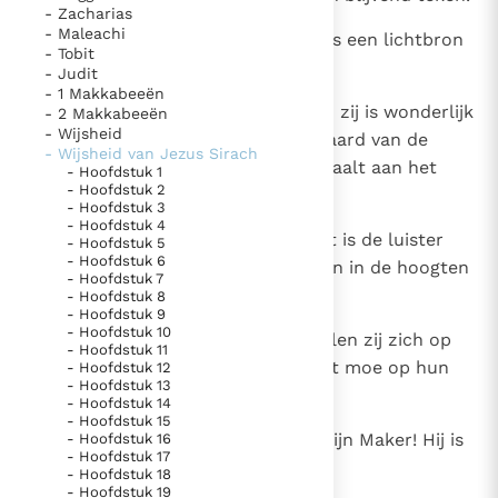
- Zacharias
Paus Leo XIV in Pavia: "De stad is zowel een gave als
- Maleachi
7
De maan bepaalt de feesten; zij is een lichtbron
een taak"
Paus in Pavia: St. Augustinus toont ons de noodzaak om
- Tobit
die vol wordt en afneemt.
- Judit
"naar het innerlijk" toe te keren.
- 1 Makkabeeën
RK Documenten stelt heel veel belangrijke
8
De maand is naar haar genoemd; zij is wonderlijk
- 2 Makkabeeën
- Wijsheid
kerkelijke documenten van de Rooms
in haar wisselingen, zij, de standaard van de
- Wijsheid van Jezus Sirach
legerscharen in den hoge, die straalt aan het
Katholieke Kerk in het Nederlands beschikbaar
- Hoofdstuk 1
- Hoofdstuk 2
firmament van de hemel.
en is volledig afhankelijk van donaties.
- Hoofdstuk 3
- Hoofdstuk 4
9
De schoonheid van de hemel, dat is de luister
- Hoofdstuk 5
Ik help mee!
- Hoofdstuk 6
van de sterren, lichtende sieraden in de hoogten
- Hoofdstuk 7
van de Heer,
- Hoofdstuk 8
- Hoofdstuk 9
- Hoofdstuk 10
10
Op het woord van de Heilige stellen zij zich op
- Hoofdstuk 11
naar zijn bevel, en zij worden niet moe op hun
- Hoofdstuk 12
- Hoofdstuk 13
posten.
- Hoofdstuk 14
- Hoofdstuk 15
11
Zie de regenboog aan en zegen zijn Maker! Hij is
- Hoofdstuk 16
- Hoofdstuk 17
zo heerlijk en glanst zo schoon.
- Hoofdstuk 18
- Hoofdstuk 19