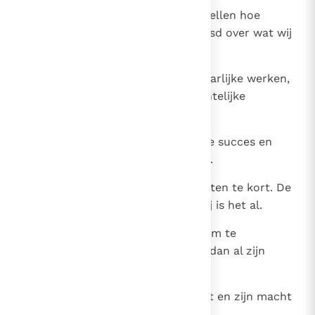
24
Degenen die de zee bevaren vertellen hoe
gevaarlijk zij is, en wij zijn verbaasd over wat wij
horen.
25
Daar zijn die vreemde, wonderbaarlijke werken,
een bonte dierenwereld, gedrochtelijke
schepsels.
26
Door zijn toedoen heeft zijn bode succes en
alles blijft bijeen door zijn woord.
27
Hoeveel wij ook zeggen, wij schieten te kort. De
slotsom van onze woorden is: Hij is het al.
28
Waar vinden wij de kracht om Hem te
verheerlijken? Want Hij is groter dan al zijn
werken.
29
Geducht is de Heer en zeer groot en zijn macht
is bewonderenswaardig.