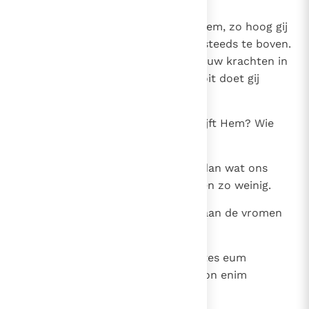
30
Verheerlijkt de Heer en verheft Hem, zo hoog gij
maar kunt, want Hij gaat uw lof steeds te boven.
Als gij Hem verheft, spant dan al uw krachten in
en wordt het niet moe, want nooit doet gij
genoeg.
31
Wie heeft Hem gezien en beschrijft Hem? Wie
maakt Hem zo groot als Hij is?
32
Veel is verborgen en nog groter dan wat ons
bekend is: wij zien van zijn werken zo weinig.
33
De Heer heeft alles gemaakt en aan de vromen
wijsheid geschonken.
34
(niet opgenomen in WB) Exaltantes eum
replemini virtute; ne laboretis, non enim
pervenietis usquam.