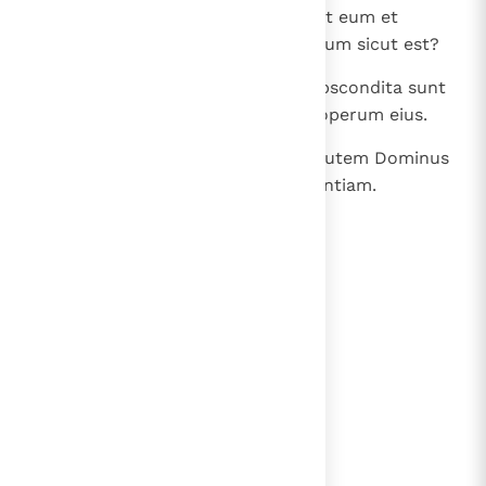
35
(niet opgenomen in WB) Quis vidit eum et
enarrabit? Et quis magnificabit eum sicut est?
36
(niet opgenomen in WB) Multa abscondita sunt
maiora his; pauca enim vidimus operum eius.
37
(niet opgenomen in WB) Omnia autem Dominus
fecit et pie agentibus dedit sapientiam.
lees verder