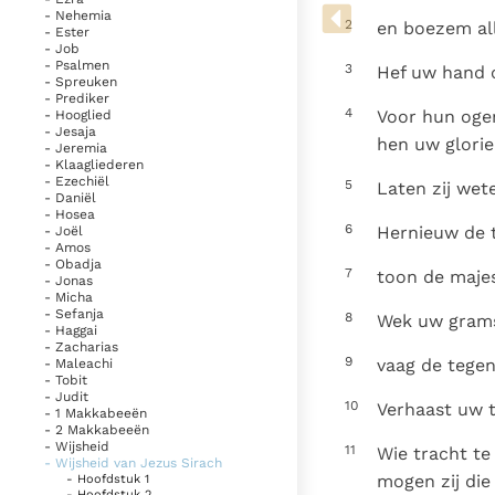
Denzinger
Gebruiksvoorwaarden
- Nehemia
2
en boezem all
- Ester
- Job
- Psalmen
3
Hef uw hand 
- Spreuken
- Prediker
4
Voor hun ogen
- Hooglied
- Jesaja
hen uw glorie
- Jeremia
- Klaagliederen
- Ezechiël
5
Laten zij wet
- Daniël
- Hosea
6
Hernieuw de 
- Joël
- Amos
- Obadja
7
toon de maje
- Jonas
- Micha
- Sefanja
8
Wek uw grams
- Haggai
- Zacharias
9
vaag de tegen
- Maleachi
- Tobit
- Judit
10
Verhaast uw t
- 1 Makkabeeën
- 2 Makkabeeën
- Wijsheid
11
Wie tracht t
- Wijsheid van Jezus Sirach
mogen zij die
- Hoofdstuk 1
- Hoofdstuk 2