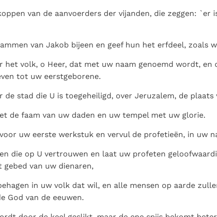
 koppen van de aanvoerders der vijanden, die zeggen: `er 
tammen van Jakob bijeen en geef hun het erfdeel, zoals w
 het volk, o Heer, dat met uw naam genoemd wordt, en ov
even tot uw eerstgeborene.
 de stad die U is toegeheiligd, over Jeruzalem, de plaats 
met de faam van uw daden en uw tempel met uw glorie.
oor uw eerste werkstuk en vervul de profetieën, in uw 
n die op U vertrouwen en laat uw profeten geloofwaardig 
t gebed van uw dienaren,
ehagen in uw volk dat wil, en alle mensen op aarde zulle
 de God van de eeuwen.
wordt door de keel geslikt, maar de ene spijs bekomt bete