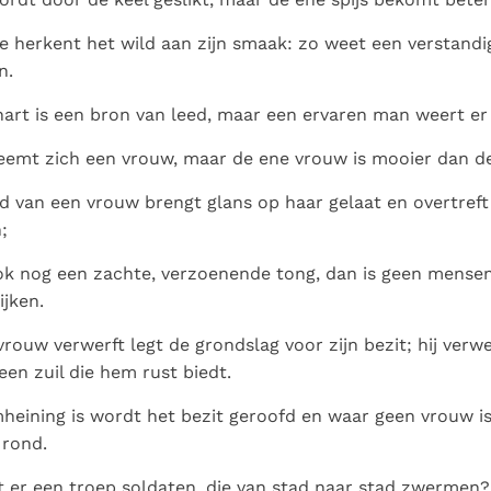
 herkent het wild aan zijn smaak: zo weet een verstandi
n.
 hart is een bron van leed, maar een ervaren man weert er
eemt zich een vrouw, maar de ene vrouw is mooier dan d
 van een vrouw brengt glans op haar gelaat en overtref
;
ook nog een zachte, verzoenende tong, dan is geen mense
ijken.
vrouw verwerft legt de grondslag voor zijn bezit; hij verwe
een zuil die hem rust biedt.
eining is wordt het bezit geroofd en waar geen vrouw i
rond.
 er een troep soldaten, die van stad naar stad zwermen