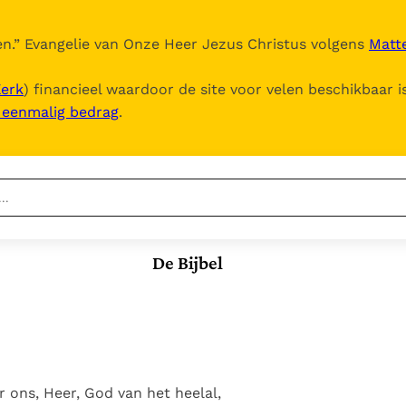
n.
” Evangelie van Onze Heer Jezus Christus volgens
Matte
Kerk
) financieel waardoor de site voor velen beschikbaar i
, eenmalig bedrag
.
Nieuwste
Berichten
De Bijbel
Documenten
Het Vaticaan publiceert
een nieuwe Latijnse
5. Het gebed van de
Vaticaanse financiële
uitgave van het Romeins
Kerk
waakhond verliest
In Christus wordt
martyrologium
Paus spreekt het
autonomie
onze honger vervuld
Wereldvoedselprogramma
Leer de kostbare
Paus Leo XIV in Pavia: "De
toe
parel van Gods
 ons, Heer, God van het heelal,
stad is zowel een gave
Gods Koninkrijk