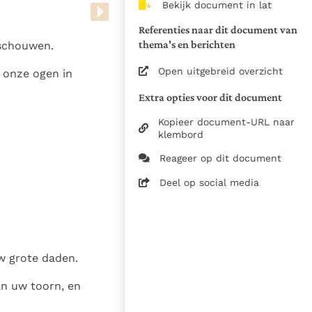
Bekijk document in lat
van de documenten
Referenties naar dit document van
1975
thema's en berichten
schouwen.
28-12-2014
Open uitgebreid overzicht
 onze ogen in
5061
Extra opties voor dit document
nl
Kopieer document-URL naar
klembord
Reageer op dit document
Deel op social media
w grote daden.
n uw toorn, en