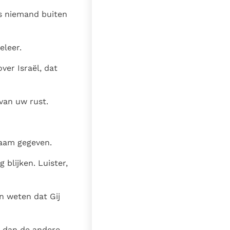
is niemand buiten
eleer.
er Israël, dat
van uw rust.
naam gegeven.
blijken. Luister,
n weten dat Gij
r dan de andere.