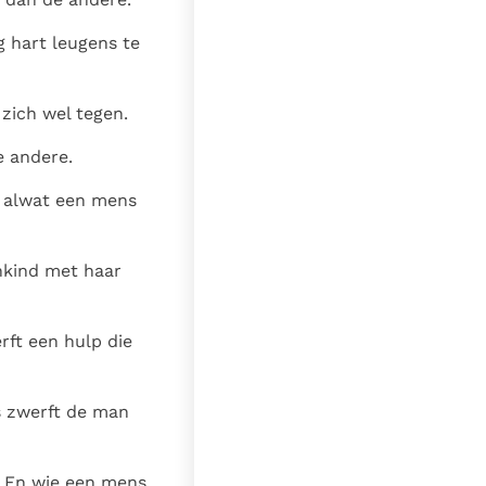
g hart leugens te
 zich wel tegen.
e andere.
t alwat een mens
nkind met haar
rft een hulp die
s zwerft de man
? En wie een mens