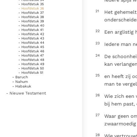
- Hoofdstuk 35
- Hoofdstuk 36
21
Het gehemelte
- Hoofdstuk 37
- Hoofdstuk 38
onderscheide
- Hoofdstuk 39
- Hoofdstuk 40
- Hoofdstuk 41
22
Een arglistig
- Hoofdstuk 42
- Hoofdstuk 43
- Hoofdstuk 44
23
Iedere man n
- Hoofdstuk 45
- Hoofdstuk 46
24
De schoonheid
- Hoofdstuk 47
- Hoofdstuk 48
kan verlangen
- Hoofdstuk 49
- Hoofdstuk 50
- Hoofdstuk 51
25
en heeft zij 
- Baruch
- Nahum
man te vergel
- Habakuk
- Nieuwe Testament
26
Wie zich een 
bij hem past, 
27
Waar geen omh
zwaarmoedig 
28
Wie vertrouwt