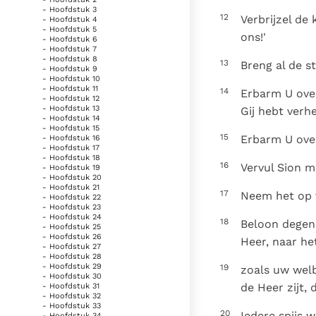
- Hoofdstuk 3
12
Verbrijzel de
- Hoofdstuk 4
- Hoofdstuk 5
ons!'
- Hoofdstuk 6
- Hoofdstuk 7
- Hoofdstuk 8
13
Breng al de s
- Hoofdstuk 9
- Hoofdstuk 10
- Hoofdstuk 11
14
Erbarm U over
- Hoofdstuk 12
- Hoofdstuk 13
Gij hebt verh
- Hoofdstuk 14
- Hoofdstuk 15
15
Erbarm U over
- Hoofdstuk 16
- Hoofdstuk 17
- Hoofdstuk 18
16
Vervul Sion 
- Hoofdstuk 19
- Hoofdstuk 20
- Hoofdstuk 21
17
Neem het op v
- Hoofdstuk 22
- Hoofdstuk 23
- Hoofdstuk 24
18
Beloon degene
- Hoofdstuk 25
- Hoofdstuk 26
Heer, naar he
- Hoofdstuk 27
- Hoofdstuk 28
- Hoofdstuk 29
19
zoals uw welb
- Hoofdstuk 30
de Heer zijt,
- Hoofdstuk 31
- Hoofdstuk 32
- Hoofdstuk 33
20
Iedere spijs 
- Hoofdstuk 34