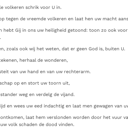
Paus in Pavia: St.
koninkrijk te
als een taak"
groeit stilletjes door
e volkeren schrik voor U in.
Augustinus toont ons de
herkennen
De mystiek. De
liefde, niet door
noodzaak om "naar het
mystieke
op tegen de vreemde volkeren en laat hen uw macht aan
dwang
innerlijk" toe te keren.
verschijnselen en de
 hebt Gij in ons uw heiligheid getoond: toon zo ook voor
heiligheid
.
en, zoals ook wij het weten, dat er geen God is, buiten U.
tekenen, herhaal de wonderen,
steit van uw hand en van uw rechterarm.
chap op en stort uw toorn uit,
stander weg en verdelg de vijand.
ijd en wees uw eed indachtig en laat men gewagen van u
e ontkomen, laat hem verslonden worden door het vuur va
 uw volk schaden de dood vinden.