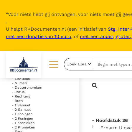
“
Voor niets hebt gij ontvangen, voor niets moet gij geve
.
U helpt RKDocumenten.nl (een initiatief van
Stg. Inter
met een donatie van 10 euro
, of
met een ander, groter
Inhoudsopgave
uitklappen
- Oude Testament
Zoek alles
- Genesis
- Exodus
Lezen
Over ons
- Leviticus
- Numeri
- Deuteronomium
Documenten
Over RK Documenten
- Jozua
- Rechters
Bijbel
Meedoen
- Ruth
- 1 Samuel
- 2 Samuel
Thema’s
Doneren
- 1 Koningen
- 2 Koningen
- Hoofdstuk 36
Berichten
Nieuwsbrief
- 1 Kronieken
1
Erbarm U over
- 2 Kronieken
- Ezra