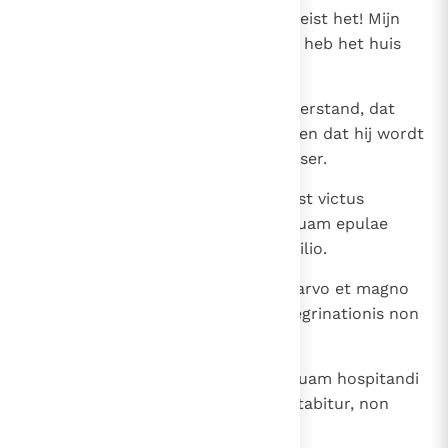
27
`Eruit vreemdeling! Mijn aanzien eist het! Mijn
broer is mij bij komen logeren; ik heb het huis
nodig.'
28
Zwaar is dat voor een man met verstand, dat
hem het huis niet gegund wordt en dat hij wordt
gesmaad als was hij een schuldeiser.
29
(niet opgenomen in WB) Melior est victus
pauperis sub tegmine asserum quam epulae
splendidae in peregre sine domicilio.
30
(niet opgenomen in WB) Super parvo et magno
placeat tibi, et improperium peregrinationis non
audies.
31
(niet opgenomen in WB) Vita nequam hospitandi
de domo in domum, et ubi hospitabitur, non
fiducialiter aget, nec aperiet os.