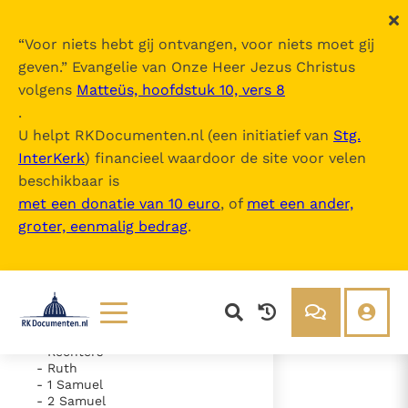
“
Voor niets hebt gij ontvangen, voor niets moet gij
geven.
” Evangelie van Onze Heer Jezus Christus
volgens
Matteüs, hoofdstuk 10, vers 8
De Bijbel
.
U helpt RKDocumenten.nl (een initiatief van
Stg.
InterKerk
) financieel waardoor de site voor velen
Inhoudsopgave
beschikbaar is
uitklappen
met een donatie van 10 euro
, of
met een ander,
groter, eenmalig bedrag
.
- Oude Testament
- Genesis
- Exodus
- Leviticus
- Numeri
- Deuteronomium
- Jozua
Lezen
Over ons
- Rechters
- Ruth
Documenten
Over RK Documenten
- 1 Samuel
- 2 Samuel
- Hoofdstuk 29
Bijbel
Meedoen