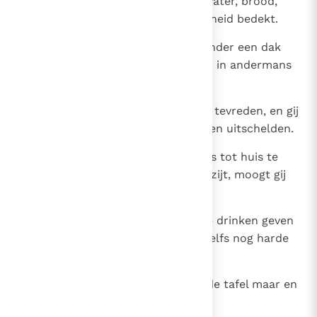
De eerste levensbehoeften zijn water, brood,
kleding en een huis dat de naaktheid bedekt.
22
Beter is een armoedig bestaan onder een dak
van planken dan heerlijke spijzen in andermans
huis.
23
Of gij nu weinig of veel krijgt, blijf tevreden, en gij
zult u niet voor vreemdeling horen uitschelden.
24
Het is een ellendig leven, van huis tot huis te
gaan, want waar gij vreemdeling zijt, moogt gij
uw mond niet opendoen.
25
Gij moet trakteren en gij moet te drinken geven
en ondank is uw loon; gij krijgt zelfs nog harde
woorden te horen.
26
`Kom binnen, vreemdeling! Dek de tafel maar en
zet mij voor wat ge bij u hebt!'