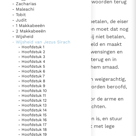
het uit, betaalt hij onvriendelijke woorden terug
- Zacharias
Paus Leo XIV in Pavia: "De stad is zowel een gave als
en geeft de schuld aan de tijd.
- Maleachi
een taak"
Paus in Pavia: St. Augustinus toont ons de noodzaak om
- Tobit
- Judit
"naar het innerlijk" toe te keren.
6
Ook al kan de schuldenaar best betalen, de eiser
- 1 Makkabeeën
RK Documenten stelt heel veel belangrijke
krijgt maar met moeite de helft en moet dat nog
- 2 Makkabeeën
als gevonden beschouwen. Kan hij niet betalen,
- Wijsheid
kerkelijke documenten van de Rooms
- Wijsheid van Jezus Sirach
dan berooft hij de man van zijn geld en maakt
Katholieke Kerk in het Nederlands beschikbaar
- Hoofdstuk 1
hem nodeloos tot zijn vijand. Verwensingen en
- Hoofdstuk 2
en is volledig afhankelijk van donaties.
- Hoofdstuk 3
schimpscheuten betaalt hij hem terug en in
- Hoofdstuk 4
- Hoofdstuk 5
plaats van eerbetoon betaalt hij hem smaad.
Ik help mee!
- Hoofdstuk 6
- Hoofdstuk 7
7
Niet uit kwaadwilligheid zijn velen weigerachtig,
- Hoofdstuk 8
- Hoofdstuk 9
maar uit vrees om nodeloos te worden beroofd,
- Hoofdstuk 10
- Hoofdstuk 11
8
Wees toch maar grootmoedig voor de arme en
- Hoofdstuk 12
- Hoofdstuk 13
laat hem niet op zijn aalmoes wachten.
- Hoofdstuk 14
- Hoofdstuk 15
9
Help de arme, omdat het geboden is, en stuur
- Hoofdstuk 16
- Hoofdstuk 17
hem, als hij in nood verkeert, niet met lege
- Hoofdstuk 18
handen weg.
- Hoofdstuk 19