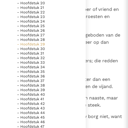
- Hoofdstuk 20
- Hoofdstuk 21
10
Verlies uw geld maar aan een broer of vriend en
- Hoofdstuk 22
laat het niet onder een steen verroesten en
- Hoofdstuk 23
- Hoofdstuk 24
teloorgaan.
- Hoofdstuk 25
- Hoofdstuk 26
11
Gebruik uw schatten volgens de geboden van de
- Hoofdstuk 27
- Hoofdstuk 28
Allerhoogste, en zij brengen u meer op dan
- Hoofdstuk 29
- Hoofdstuk 30
goud.
- Hoofdstuk 31
- Hoofdstuk 32
12
Berg aalmoezen in uw schatkamers; die redden
- Hoofdstuk 33
- Hoofdstuk 34
u uit alle ellende.
- Hoofdstuk 35
- Hoofdstuk 36
13
Beter dan een sterk schild en beter dan een
- Hoofdstuk 37
- Hoofdstuk 38
zware lans strijden zij voor u tegen de vijand.
- Hoofdstuk 39
- Hoofdstuk 40
14
Een goed man blijft borg voor zijn naaste, maar
- Hoofdstuk 41
- Hoofdstuk 42
een schaamteloze laat hem in de steek.
- Hoofdstuk 43
- Hoofdstuk 44
15
Vergeet de vriendelijkheid van uw borg niet, want
- Hoofdstuk 45
- Hoofdstuk 46
hij heeft zichzelf voor u gegeven.
- Hoofdstuk 47