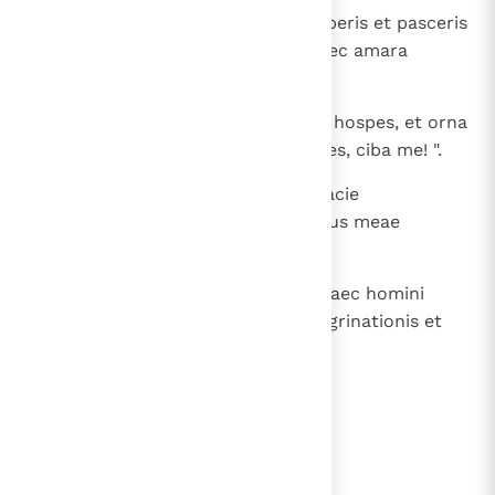
32
(niet opgenomen in WB) Hospitaberis et pasceris
et potaberis sine gratia, et ad haec amara
audiet:
33
(niet opgenomen in WB) " Transi, hospes, et orna
mensam et, si quae in manu habes, ciba me! ".
34
(niet opgenomen in WB) " Exi a facie
honoratioris! Necessitudine domus meae
hospitio mihi factus est frater ".
35
(niet opgenomen in WB) Gravia haec homini
habenti sensum: obiurgatio peregrinationis et
improperium feneratoris.
lees verder