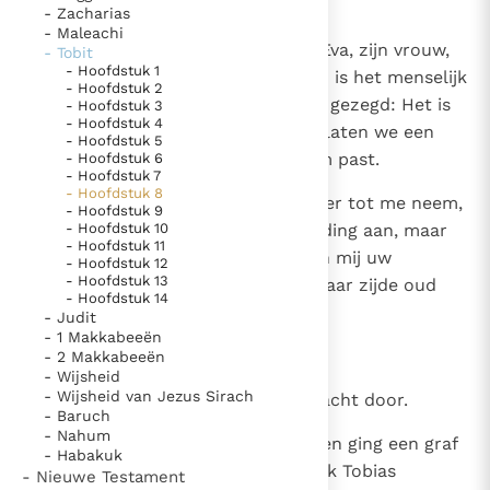
en alle schepselen U prijzen.
- Zacharias
Paus Leo XIV in Pavia: "De stad is zowel een gave als
- Maleachi
een taak"
Paus in Pavia: St. Augustinus toont ons de noodzaak om
6
Gij hebt Adam gemaakt en hem Eva, zijn vrouw,
- Tobit
- Hoofdstuk 1
"naar het innerlijk" toe te keren.
tot hulp en stut gegeven. Uit hen is het menselijk
- Hoofdstuk 2
RK Documenten stelt heel veel belangrijke
geslacht voortgekomen. Gij hebt gezegd: Het is
- Hoofdstuk 3
- Hoofdstuk 4
niet goed dat de mens alleen is; laten we een
kerkelijke documenten van de Rooms
- Hoofdstuk 5
hulp voor hem maken die bij hem past.
- Hoofdstuk 6
Katholieke Kerk in het Nederlands beschikbaar
- Hoofdstuk 7
- Hoofdstuk 8
en is volledig afhankelijk van donaties.
7
Welnu, Heer, als ik mijn zuster hier tot me neem,
- Hoofdstuk 9
- Hoofdstuk 10
ga ik geen ongeoorloofde verbinding aan, maar
- Hoofdstuk 11
Ik help mee!
ben ik trouw aan uw wet. Betoon mij uw
- Hoofdstuk 12
- Hoofdstuk 13
barmhartigheid en laat mij aan haar zijde oud
- Hoofdstuk 14
worden.'
- Judit
- 1 Makkabeeën
8
En Sara zei: 'Amen.'
- 2 Makkabeeën
- Wijsheid
- Wijsheid van Jezus Sirach
9
Daarop brachten zij samen de nacht door.
- Baruch
- Nahum
10
Maar 's nachts stond Raguël op en ging een graf
- Habakuk
delven, want hij was bang dat ook Tobias
- Nieuwe Testament