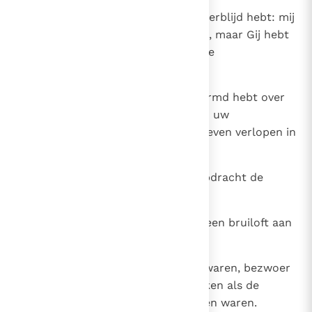
16
Gezegend zijt Gij, omdat Gij mij verblijd hebt: mij
is niet overkomen wat ik duchtte, maar Gij hebt
met ons gehandeld naar uw grote
barmhartigheid.
17
Gezegend zijt Gij, dat Ge u ontfermd hebt over
twee eniggeborenen. Betoon hun uw
barmhartigheid, Heer. Laat hun leven verlopen in
gezondheid, vreugde en welzijn.'
18
Vervolgens gaf hij zijn knechts opdracht de
grafkuil dicht te gooien.
19
Daarna richtte hij voor het paar een bruiloft aan
van veertien dagen lang.
20
Voordat de bruidsdagen voorbij waren, bezwoer
Raguël Tobias om pas te vertrekken als de
veertien bruiloftsdagen verstreken waren.