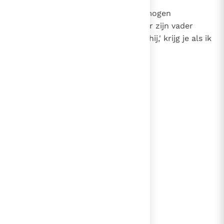
21
Dan zou hij de helft van zijn vermogen
ontvangen en gezond en wel naar zijn vader
kunnen terugkeren.' De rest,' zei hij,' krijg je als ik
en mijn vrouw gestorven zijn.'
lees verder