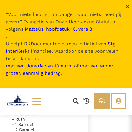
“
Voor niets hebt gij ontvangen, voor niets moet gij
geven.
” Evangelie van Onze Heer Jezus Christus
volgens
Matteüs, hoofdstuk 10, vers 8
De Bijbel
.
U helpt RKDocumenten.nl (een initiatief van
Stg.
InterKerk
) financieel waardoor de site voor velen
Inhoudsopgave
beschikbaar is
uitklappen
met een donatie van 10 euro
, of
met een ander,
groter, eenmalig bedrag
.
- Oude Testament
- Genesis
- Exodus
- Leviticus
- Numeri
- Deuteronomium
- Jozua
Lezen
Over ons
- Rechters
- Ruth
Documenten
Over RK Documenten
- 1 Samuel
- 2 Samuel
- Hoofdstuk 8
Bijbel
Meedoen