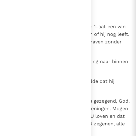
gestorven was.
11
Weer in huis gekomen
12
zei Raguël tegen zijn vrouw Edna: 'Laat een van
de dienstmeisjes eens gaan kijken of hij nog leeft.
Zo niet, dan kunnen we hem begraven zonder
dat iemand het merkt.'
13
De dienstbode opende de deur, ging naar binnen
en zag dat beiden sliepen.
14
Zij ging weer naar buiten en meldde dat hij
leefde.
15
Daarop loofde Raguël God: 'Wees gezegend, God,
met de zuiverste en heiligste zegeningen. Mogen
uw heiligen en al uw schepselen U loven en dat
al uw engelen en uitverkorenen U zegenen, alle
eeuwen door.