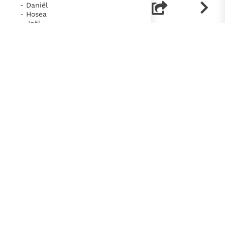
- Daniël
- Hosea
- Joël
- Amos
- Obadja
- Jonas
- Micha
- Sefanja
- Haggai
- Zacharias
- Maleachi
- Tobit
- Judit
- 1 Makkabeeën
- 2 Makkabeeën
- Wijsheid
- Wijsheid van Jezus Sirach
- Baruch
- Nahum
- Habakuk
- Nieuwe Testament