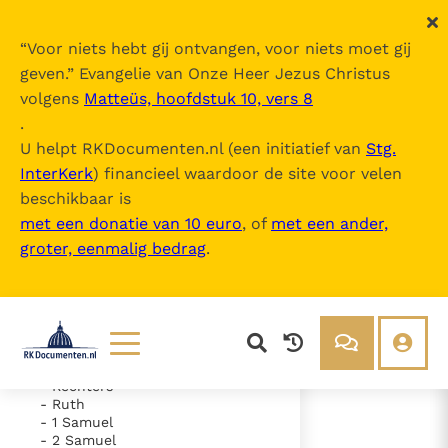
“
Voor niets hebt gij ontvangen, voor niets moet gij
geven.
” Evangelie van Onze Heer Jezus Christus
volgens
Matteüs, hoofdstuk 10, vers 8
De Bijbel
.
U helpt RKDocumenten.nl (een initiatief van
Stg.
InterKerk
) financieel waardoor de site voor velen
Inhoudsopgave
beschikbaar is
uitklappen
met een donatie van 10 euro
, of
met een ander,
groter, eenmalig bedrag
.
- Oude Testament
- Genesis
- Exodus
- Leviticus
- Numeri
- Deuteronomium
- Jozua
Lezen
Over ons
- Rechters
- Ruth
Documenten
Over RK Documenten
- 1 Samuel
- 2 Samuel
- Psalm 62
Bijbel
Meedoen