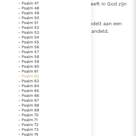
- Psalm 47
andermaal verstond ik: 'Kracht heeft in God zijn
- Psalm 48
grondslag.'
- Psalm 49
- Psalm 50
- Psalm 51
13
Heer, de genade rust in U: Gij handelt aan een
- Psalm 52
ieder mens naar dat hij heeft gehandeld.
- Psalm 53
- Psalm 54
- Psalm 55
- Psalm 56
lees verder
- Psalm 57
- Psalm 58
- Psalm 59
- Psalm 60
- Psalm 61
- Psalm 62
- Psalm 63
- Psalm 64
- Psalm 65
- Psalm 66
- Psalm 67
- Psalm 68
- Psalm 69
- Psalm 70
- Psalm 71
- Psalm 72
- Psalm 73
- Psalm 74