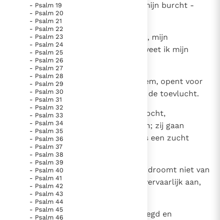
7
mijn rots, mijn heil is Hij alleen: mijn burcht -
- Psalm 19
Paus Leo XIV in Pavia: "De stad is zowel een gave als
- Psalm 20
hoe zou ik wankelen?
een taak"
Paus in Pavia: St. Augustinus toont ons de noodzaak om
- Psalm 21
- Psalm 22
"naar het innerlijk" toe te keren.
8
Mijn vrijheid rust in God, mijn eer, mijn
- Psalm 23
- Psalm 24
RK Documenten stelt heel veel belangrijke
onbezweken rots is Hij: bij God weet ik mijn
- Psalm 25
kerkelijke documenten van de Rooms
- Psalm 26
wijkplaats.
- Psalm 27
Katholieke Kerk in het Nederlands beschikbaar
- Psalm 28
9
Verlaat, mijn volk, u steeds op Hem, opent voor
- Psalm 29
en is volledig afhankelijk van donaties.
- Psalm 30
Hem Uw harten: God is voor ons de toevlucht.
- Psalm 31
- Psalm 32
10
Een mens - niets dan een ademtocht,
Ik help mee!
- Psalm 33
- Psalm 34
vervluchtigend zelfs de grootsten; zij gaan
- Psalm 35
omhoog op de balans, nauwelijks een zucht
- Psalm 36
- Psalm 37
tesamen!
- Psalm 38
- Psalm 39
11
Zoekt het in onderdrukking niet, droomt niet van
- Psalm 40
- Psalm 41
roof op anderen; wast uw bezit vervaarlijk aan,
- Psalm 42
geef uw hart niet gevangen.
- Psalm 43
- Psalm 44
- Psalm 45
12
Want eenmaal heeft God het gezegd en
- Psalm 46