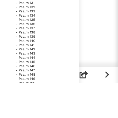
- Psalm 131
- Psalm 132
- Psalm 133
- Psalm 134
- Psalm 135
- Psalm 136
- Psalm 137
- Psalm 138
- Psalm 139
- Psalm 140
- Psalm 141
- Psalm 142
- Psalm 143
- Psalm 144
- Psalm 145
- Psalm 146
- Psalm 147
- Psalm 148
- Psalm 149
- Psalm 150
- Spreuken
- Prediker
- Hooglied
- Jesaja
- Jeremia
- Klaagliederen
- Ezechiël