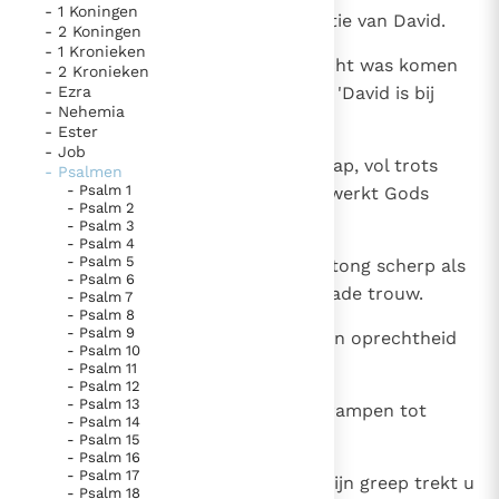
- 1 Koningen
1
Voor de koorleider. Een compositie van David.
Thema’s
Doneren
- 2 Koningen
- 1 Kronieken
Berichten
Nieuwsbrief
2
Toen de Edomiet Doeg Saul bericht was komen
- 2 Kronieken
- Ezra
brengen en tot hem had gezegd: 'David is bij
Denzinger
Gebruiksvoorwaarden
- Nehemia
Achimelek binnengegaan.'
- Ester
- Job
Nieuwste Documenten
3
Wat spreekt ge, machtig heerschap, vol trots
- Psalmen
5. Het gebed van de Kerk
- Psalm 1
over uw wandaad? Dag aan dag werkt Gods
- Psalm 2
goedheid:
In Christus wordt onze honger vervuld
- Psalm 3
- Psalm 4
Leer de kostbare parel van Gods koninkrijk te
- Psalm 5
4
gij zocht verderf te zaaien - een tong scherp als
- Psalm 6
herkennen
Gods Koninkrijk groeit stilletjes door liefde, niet door
een scheermes! - zijt sterk in kwade trouw.
- Psalm 7
- Psalm 8
dwang
De mystiek. De mystieke verschijnselen en de
- Psalm 9
5
Kwaad kiest ge boven goed, boven oprechtheid
heiligheid
- Psalm 10
leugen;
- Psalm 11
Berichten
- Psalm 12
- Psalm 13
6
gij kiest steevast het woord dat rampen tot
Het Vaticaan publiceert een nieuwe Latijnse uitgave
- Psalm 14
gevolg heeft: zo is de lastertong!
- Psalm 15
van het Romeins martyrologium
Vaticaanse financiële waakhond verliest autonomie
- Psalm 16
- Psalm 17
Paus spreekt het Wereldvoedselprogramma toe
7
Maar God breekt u - voorgoed. Zijn greep trekt u
- Psalm 18