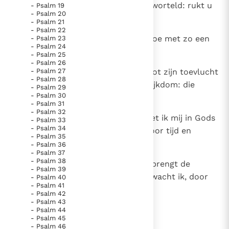
de tent uit; reeds heeft Hij u ontworteld: rukt u
- Psalm 19
Paus Leo XIV in Pavia: "De stad is zowel een gave als
- Psalm 20
uit de aarde los.
een taak"
Paus in Pavia: St. Augustinus toont ons de noodzaak om
- Psalm 21
- Psalm 22
"naar het innerlijk" toe te keren.
8
Rechtvaardigen zien huiverend hoe met zo een
- Psalm 23
- Psalm 24
RK Documenten stelt heel veel belangrijke
gespot wordt:
- Psalm 25
kerkelijke documenten van de Rooms
- Psalm 26
9
- Psalm 27
'Zie onze held, die nimmer God tot zijn toevlucht
Katholieke Kerk in het Nederlands beschikbaar
- Psalm 28
stelde, zijn kracht zocht in zijn rijkdom: die
- Psalm 29
en is volledig afhankelijk van donaties.
- Psalm 30
groeide in wat zijn val werd.'
- Psalm 31
- Psalm 32
10
Ik - als een groene olijfboom weet ik mij in Gods
Ik help mee!
- Psalm 33
- Psalm 34
hoven, van Gods genade zeker voor tijd en
- Psalm 35
eeuwigheid.
- Psalm 36
- Psalm 37
- Psalm 38
11
U loof ik, zonder einde, want Gij brengt de
- Psalm 39
vervulling; uw naam vol rijkdom wacht ik, door
- Psalm 40
- Psalm 41
uw getrouwen omringd.
- Psalm 42
- Psalm 43
- Psalm 44
- Psalm 45
lees verder
- Psalm 46