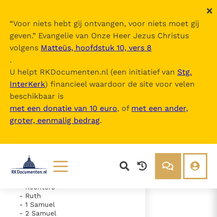
“
Voor niets hebt gij ontvangen, voor niets moet gij
geven.
” Evangelie van Onze Heer Jezus Christus
volgens
Matteüs, hoofdstuk 10, vers 8
De Bijbel
.
U helpt RKDocumenten.nl (een initiatief van
Stg.
InterKerk
) financieel waardoor de site voor velen
Inhoudsopgave
beschikbaar is
uitklappen
met een donatie van 10 euro
, of
met een ander,
groter, eenmalig bedrag
.
- Oude Testament
- Genesis
- Exodus
- Leviticus
- Numeri
- Deuteronomium
- Jozua
Lezen
Over ons
- Rechters
- Ruth
Documenten
Over RK Documenten
- 1 Samuel
- 2 Samuel
- Psalm 52
Bijbel
Meedoen