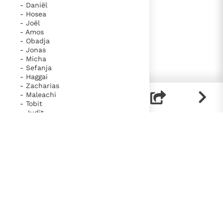
- Daniël
- Hosea
- Joël
- Amos
- Obadja
- Jonas
- Micha
- Sefanja
- Haggai
- Zacharias
- Maleachi
- Tobit
- Judit
- 1 Makkabeeën
- 2 Makkabeeën
- Wijsheid
- Wijsheid van Jezus Sirach
- Baruch
- Nahum
- Habakuk
- Nieuwe Testament