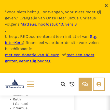
“
Voor niets hebt gij ontvangen, voor niets moet gij
geven.
” Evangelie van Onze Heer Jezus Christus
volgens
Matteüs, hoofdstuk 10, vers 8
De Bijbel
.
U helpt RKDocumenten.nl (een initiatief van
Stg.
InterKerk
) financieel waardoor de site voor velen
Inhoudsopgave
beschikbaar is
uitklappen
met een donatie van 10 euro
, of
met een ander,
groter, eenmalig bedrag
.
- Oude Testament
- Genesis
- Exodus
- Leviticus
- Numeri
- Deuteronomium
- Jozua
Lezen
Over ons
- Rechters
- Ruth
Documenten
Over RK Documenten
- 1 Samuel
- 2 Samuel
- Psalm 17
Bijbel
Meedoen