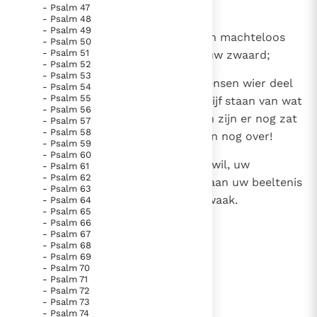
- Psalm 47
die loert in het verborgen.
- Psalm 48
- Psalm 49
13
Heer, verrijs! Sla hen af, maak hen machteloos
- Psalm 50
- Psalm 51
bevrijd mij van hun kwaad door uw zwaard;
- Psalm 52
- Psalm 53
14
door uw hand, o Heer, van de mensen wier deel
- Psalm 54
- Psalm 55
overdaad is op aarde: laat hen stijf staan van wat
- Psalm 56
Gij hun toedeelt, zelfs hun zonen zijn er nog zat
- Psalm 57
- Psalm 58
van. En er blijft voor hun kinderen nog over!
- Psalm 59
- Psalm 60
15
Doch laat mij, zo ik leef naar uw wil, uw
- Psalm 61
- Psalm 62
aanschijn mogen aanschouwen, aan uw beeltenis
- Psalm 63
mij mogen laven wanneer ik ontwaak.
- Psalm 64
- Psalm 65
- Psalm 66
- Psalm 67
- Psalm 68
lees verder
- Psalm 69
- Psalm 70
- Psalm 71
- Psalm 72
- Psalm 73
- Psalm 74