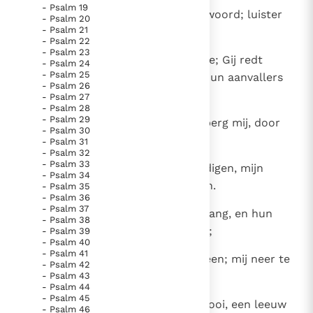
- Psalm 19
Paus Leo XIV in Pavia: "De stad is zowel een gave als
6
Ik roep U: Gij, God, weet het antwoord; luister
- Psalm 20
een taak"
Paus in Pavia: St. Augustinus toont ons de noodzaak om
- Psalm 21
naar mij, verhoor wat ik vraag:
- Psalm 22
"naar het innerlijk" toe te keren.
- Psalm 23
7
toon de wonderen van uw genade; Gij redt
- Psalm 24
RK Documenten stelt heel veel belangrijke
- Psalm 25
immers wie tot U vluchten, van hun aanvallers
kerkelijke documenten van de Rooms
- Psalm 26
vrij door uw hand!
- Psalm 27
Katholieke Kerk in het Nederlands beschikbaar
- Psalm 28
- Psalm 29
8
Bewaar als uw oogappel mij, verberg mij, door
en is volledig afhankelijk van donaties.
- Psalm 30
uw vleugelen beschaduwd,
- Psalm 31
- Psalm 32
Ik help mee!
- Psalm 33
9
voor mijn haters die mij overweldigen, mijn
- Psalm 34
doodsvijanden die mij omsingelen.
- Psalm 35
- Psalm 36
- Psalm 37
10
Hun hart is verhard, zonder toegang, en hun
- Psalm 38
hoogmoed spreekt uit elk woord;
- Psalm 39
- Psalm 40
- Psalm 41
11
waar ik ga - zie! zij zijn om mij heen; mij neer te
- Psalm 42
slaan - dat is hun oogmerk.
- Psalm 43
- Psalm 44
- Psalm 45
12
Zo belust als de leeuw op zijn prooi, een leeuw
- Psalm 46