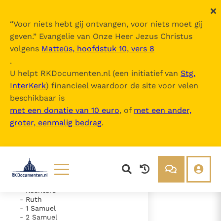
“
Voor niets hebt gij ontvangen, voor niets moet gij
geven.
” Evangelie van Onze Heer Jezus Christus
volgens
Matteüs, hoofdstuk 10, vers 8
De Bijbel
.
U helpt RKDocumenten.nl (een initiatief van
Stg.
InterKerk
) financieel waardoor de site voor velen
Inhoudsopgave
beschikbaar is
uitklappen
met een donatie van 10 euro
, of
met een ander,
groter, eenmalig bedrag
.
- Oude Testament
- Genesis
- Exodus
- Leviticus
- Numeri
- Deuteronomium
- Jozua
Lezen
Over ons
- Rechters
- Ruth
Documenten
Over RK Documenten
- 1 Samuel
- 2 Samuel
- Hoofdstuk 36
Bijbel
Meedoen