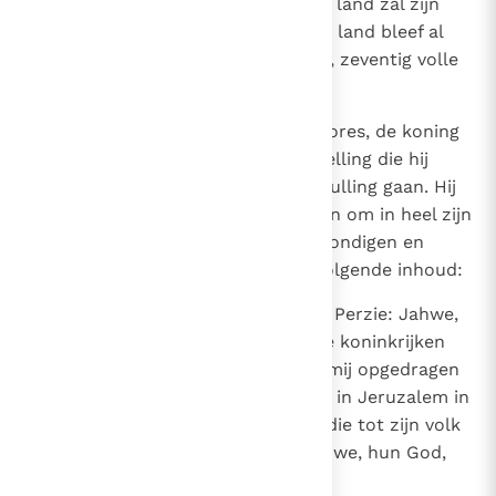
gesproken had in vervulling: 'Het land zal zijn
sabbatjaren vergoed krijgen!' Het land bleef al
die tijd braak liggen en rustte uit, zeventig volle
jaren lang.
22
In het eerste regeringsjaar van Kores, de koning
van Perzië, liet Jahwe de voorspelling die hij
door Jeremia gedaan had in vervulling gaan. Hij
gaf Kores, de koning van Perzie, in om in heel zijn
koninkrijk een boodschap af te kondigen en
brieven rond te sturen met de volgende inhoud:
23
'Zo spreekt Kores, de koning van Perzie: Jahwe,
de God des hemels, heeft mij alle koninkrijken
der aarde geschonken. Hij heeft mij opgedragen
voor Hem een tempel te bouwen in Jeruzalem in
Juda. Laten al degenen onder u die tot zijn volk
behoren onder de hoede van Jahwe, hun God,
terugkeren.'