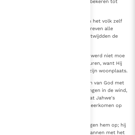
en verstokt, en weigerde zich te bekeren tot
Jahwe, de God van Israël.
14
Ook de voornaamste priesters en het volk zelf
vielen in groten getale af; ze bedreven alle
gruweldaden der heidenen en ontwijdden de
tempel die Jahwe geheiligd had.
15
Jahwe, de God van hun vaderen, werd niet moe
hun telkens weer gezanten te sturen, want Hij
had medelijden met zijn volk en zijn woonplaats.
16
Maar ze overlaadden de gezanten van God met
smaad, sloegen hun waarschuwingen in de wind,
en spotten met de profeten, zodat Jahwe's
toorn wel onverbiddelijk moest neerkomen op
zijn volk.
17
De koning der Chaldeeën trok tegen hem op; hij
doodde in de tempel alle jongemannen met het