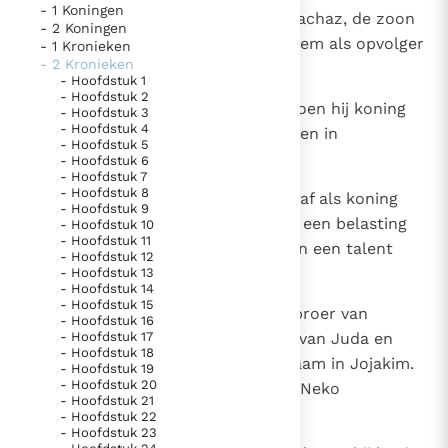
- 1 Koningen
1
De stadsbevolking maakte nu Joachaz, de zoon
Thema’s
Doneren
- 2 Koningen
van Josia, tot koning van Jeruzalem als opvolger
- 1 Kronieken
Berichten
Nieuwsbrief
- 2 Kronieken
van zijn vader.
- Hoofdstuk 1
Denzinger
Gebruiksvoorwaarden
- Hoofdstuk 2
2
Joachaz was drieëntwintig jaar toen hij koning
- Hoofdstuk 3
- Hoofdstuk 4
werd, en hij regeerde drie maanden in
Nieuwste Documenten
- Hoofdstuk 5
Jeruzalem.
- Hoofdstuk 6
5. Het gebed van de Kerk
- Hoofdstuk 7
- Hoofdstuk 8
3
De koning van Egypte zette hem af als koning
In Christus wordt onze honger vervuld
- Hoofdstuk 9
van Jeruzalem en legde het land een belasting
- Hoofdstuk 10
Leer de kostbare parel van Gods koninkrijk te
- Hoofdstuk 11
op van honderd talenten zilver en een talent
herkennen
- Hoofdstuk 12
Gods Koninkrijk groeit stilletjes door liefde, niet door
goud.
- Hoofdstuk 13
dwang
De mystiek. De mystieke verschijnselen en de
- Hoofdstuk 14
- Hoofdstuk 15
4
De koning van Egypte stelde de broer van
heiligheid
- Hoofdstuk 16
- Hoofdstuk 17
Joachaz, Eljakim, aan als koning van Juda en
Berichten
- Hoofdstuk 18
Jeruzalem, en veranderde zijn naam in Jojakim.
- Hoofdstuk 19
Het Vaticaan publiceert een nieuwe Latijnse uitgave
- Hoofdstuk 20
Joachaz, diens broer, werd door Neko
van het Romeins martyrologium
- Hoofdstuk 21
Vaticaanse financiële waakhond verliest autonomie
weggevoerd naar Egypte.
- Hoofdstuk 22
Paus spreekt het Wereldvoedselprogramma toe
- Hoofdstuk 23