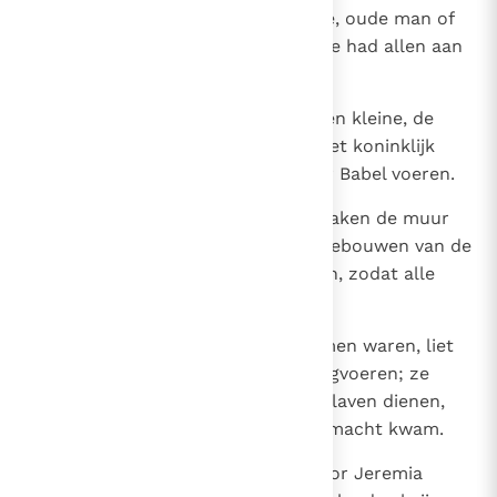
zwaard; geen jongeman of meisje, oude man of
grijsaard, spaarde hij, want Jahwe had allen aan
hem uitgeleverd.
18
Alle vaten van de tempel, grote en kleine, de
schatten van de tempel en van het koninklijk
paleis en alle prinsen liet hij naar Babel voeren.
19
Zij staken de tempel in brand, braken de muur
van Jeruzalem af, en alle grote gebouwen van de
stad lieten zij in vlammen opgaan, zodat alle
kostbaarheden verloren gingen.
20
Allen die aan het zwaard ontkomen waren, liet
hij naar Babel in ballingschap wegvoeren; ze
moesten hem en zijn zonen als slaven dienen,
totdat het Perzische rijk aan de macht kwam.
21
Zo ging het woord dat Jahwe door Jeremia