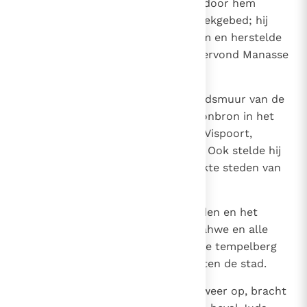
13
en bad tot Hem. Jahwe liet zich door hem
verbidden en verhoorde zijn smeekgebed; hij
bracht hem terug naar Jeruzalem en herstelde
hem in zijn koningschap. Zo ondervond Manasse
dat Jahwe de ware God is.
14
Daarna heeft hij de buitenste stadsmuur van de
Davidstad, westelijk van de Gichonbron in het
dal, om de Ofel heen, tot aan de Vispoort,
herbouwd en hoog opgetrokken. Ook stelde hij
legeroversten aan in alle versterkte steden van
Juda.
15
Hij verwijderde de uitheemse goden en het
afgodsbeeld uit de tempel van Jahwe en alle
altaren die hij gebouwd had op de tempelberg
en in Jeruzalem, en wierp ze buiten de stad.
16
Hij richtte het altaar van Jahwe weer op, bracht