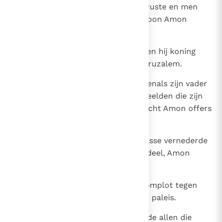
20
Manasse ging bij zijn vaderen te ruste en men
begroef hem bij zijn paleis. Zijn zoon Amon
volgde hem op.
21
Amon was tweeëntwintig jaar toen hij koning
werd en regeerde twee jaar in Jeruzalem.
22
Hij deed wat Jahwe mishaagt, evenals zijn vader
Manasse gedaan had. Voor alle beelden die zijn
vader Manasse had gemaakt, bracht Amon offers
en hij bewees ze eer.
23
Maar anders dan zijn vader Manasse vernederde
hij zich niet voor Jahwe. Integendeel, Amon
verviel van kwaad tot erger.
24
Zijn hovelingen smeedden een komplot tegen
hem en vermoordden hem in zijn paleis.
25
Maar het volk van het land doodde allen die