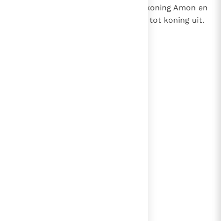
samengespannen hadden tegen koning Amon en
riep in zijn plaats zijn zoon Josia tot koning uit.
lees verder