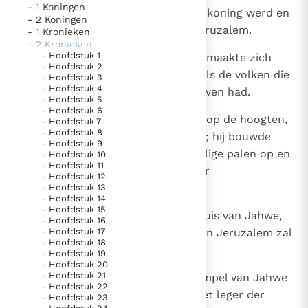
- 1 Koningen
1
Manasse was twaalf jaar toen hij koning werd en
Thema’s
Doneren
- 2 Koningen
hij regeerde vijfenvijftig jaar in Jeruzalem.
- 1 Kronieken
Berichten
Nieuwsbrief
- 2 Kronieken
- Hoofdstuk 1
2
Hij deed wat Jahwe mishaagt en maakte zich
Denzinger
Gebruiksvoorwaarden
- Hoofdstuk 2
schuldig aan dezelfde afgoderij als de volken die
- Hoofdstuk 3
- Hoofdstuk 4
Jahwe voor de Israëlieten verdreven had.
Nieuwste Documenten
- Hoofdstuk 5
- Hoofdstuk 6
5. Het gebed van de Kerk
3
Hij herbouwde de heiligdommen op de hoogten,
- Hoofdstuk 7
- Hoofdstuk 8
die zijn vader Hizkia vernield had; hij bouwde
In Christus wordt onze honger vervuld
- Hoofdstuk 9
altaren voor de Baäls, richtte heilige palen op en
- Hoofdstuk 10
Leer de kostbare parel van Gods koninkrijk te
- Hoofdstuk 11
boog zich neer voor het leger der
herkennen
- Hoofdstuk 12
Gods Koninkrijk groeit stilletjes door liefde, niet door
hemellichamen en diende het.
- Hoofdstuk 13
dwang
De mystiek. De mystieke verschijnselen en de
- Hoofdstuk 14
- Hoofdstuk 15
4
Zelfs bouwde hij altaren in het huis van Jahwe,
heiligheid
- Hoofdstuk 16
- Hoofdstuk 17
terwijl Jahwe toch gezegd had: 'In Jeruzalem zal
Berichten
- Hoofdstuk 18
mijn naam voor altijd wonen.'
- Hoofdstuk 19
Het Vaticaan publiceert een nieuwe Latijnse uitgave
- Hoofdstuk 20
van het Romeins martyrologium
- Hoofdstuk 21
5
Vaticaanse financiële waakhond verliest autonomie
In de beide voorhoven van de tempel van Jahwe
- Hoofdstuk 22
bouwde hij altaren ter ere van het leger der
Paus spreekt het Wereldvoedselprogramma toe
- Hoofdstuk 23