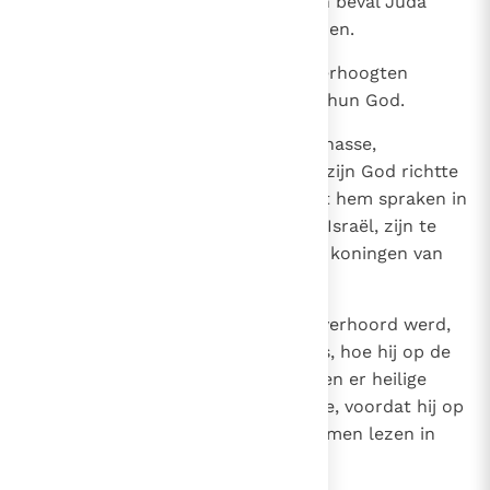
daarop slacht - en dankoffers en beval Juda
Jahwe, de God van Israël, te dienen.
17
Wel bleef het volk nog op de offerhoogten
offeren, maar alleen aan Jahwe, hun God.
18
Verdere bijzonderheden over Manasse,
waaronder het gebed dat hij tot zijn God richtte
en de woorden die de zieners tot hem spraken in
de naam van Jahwe, de God van Israël, zijn te
vinden in de geschiedenis van de koningen van
Israël.
19
Hoe Manasse tot Jahwe bad en verhoord werd,
hoe hij zondigde en ontrouw was, hoe hij op de
hoogten heiligdommen bouwde en er heilige
palen en afgodsbeelden oprichtte, voordat hij op
de knieën gedwongen werd, kan men lezen in
het verhaal over de ziener.