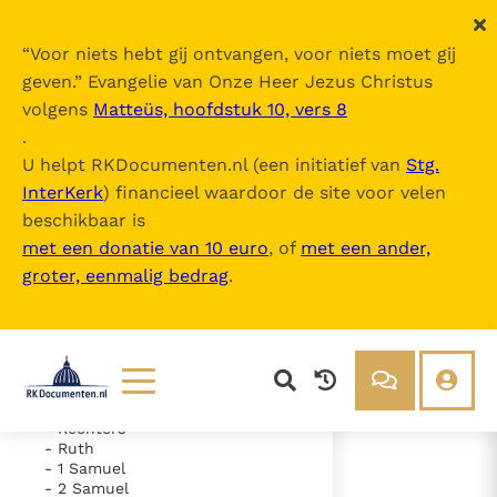
“
Voor niets hebt gij ontvangen, voor niets moet gij
geven.
” Evangelie van Onze Heer Jezus Christus
volgens
Matteüs, hoofdstuk 10, vers 8
De Bijbel
.
U helpt RKDocumenten.nl (een initiatief van
Stg.
InterKerk
) financieel waardoor de site voor velen
Inhoudsopgave
beschikbaar is
uitklappen
met een donatie van 10 euro
, of
met een ander,
groter, eenmalig bedrag
.
- Oude Testament
- Genesis
- Exodus
- Leviticus
- Numeri
- Deuteronomium
- Jozua
Lezen
Over ons
- Rechters
- Ruth
Documenten
Over RK Documenten
- 1 Samuel
- 2 Samuel
- Hoofdstuk 33
Bijbel
Meedoen