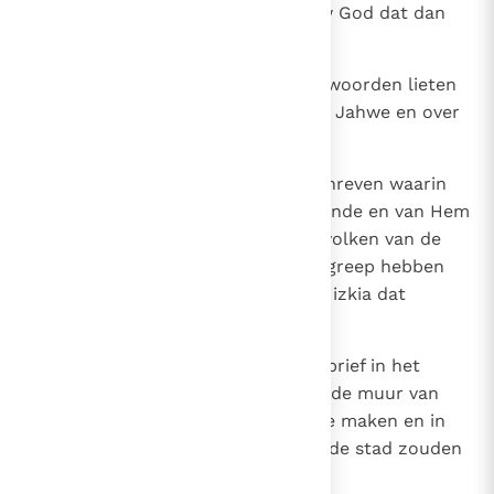
redden, hoeveel te minder zal uw God dat dan
kunnen!'
16
En met nog andere beledigende woorden lieten
Sanheribs gezanten zich uit over Jahwe en over
Hizkia, zijn dienaar.
17
Ook had Sanherib een brief geschreven waarin
hij Jahwe, de God van Israël, hoonde en van Hem
zei: 'Zomin als de goden van de volken van de
andere landen hun volk uit mijn greep hebben
kunnen redden, zal de God van Hizkia dat
kunnen.'
18
En met luider stem lazen ze die brief in het
Judees voor aan het volk dat op de muur van
Jeruzalem stond, om het bang te maken en in
verwarring te brengen, zodat ze de stad zouden
kunnen veroveren.