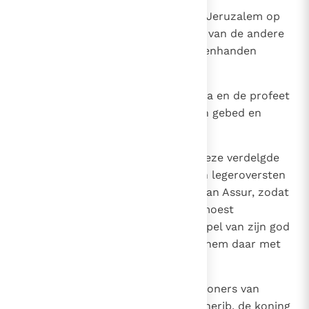
19
Ze spraken dus over de God van Jeruzalem op
dezelfde wijze als over de goden van de andere
volken der aarde, die door mensenhanden
gemaakt zijn.
20
Na dit alles begaven koning Hizkia en de profeet
Jesaja, de zoon van Amos, zich in gebed en
riepen tot de hemel om hulp.
21
Toen zond Jahwe een engel en deze verdelgde
alle weerbare mannen, leiders en legeroversten
in de legerplaats van de koning van Assur, zodat
deze beschaamd naar zijn land moest
terugkeren. Toen hij eens de tempel van zijn god
betrad, hebben zijn eigen zoons hem daar met
het zwaard gedood.
22
Zo redde Jahwe Hizkia en de inwoners van
Jeruzalem uit de macht van Sanherib, de koning