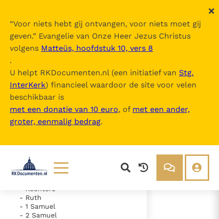
“
Voor niets hebt gij ontvangen, voor niets moet gij
geven.
” Evangelie van Onze Heer Jezus Christus
volgens
Matteüs, hoofdstuk 10, vers 8
De Bijbel
.
U helpt RKDocumenten.nl (een initiatief van
Stg.
InterKerk
) financieel waardoor de site voor velen
Inhoudsopgave
beschikbaar is
uitklappen
met een donatie van 10 euro
, of
met een ander,
groter, eenmalig bedrag
.
- Oude Testament
- Genesis
- Exodus
- Leviticus
- Numeri
- Deuteronomium
- Jozua
Lezen
Over ons
- Rechters
- Ruth
Documenten
Over RK Documenten
- 1 Samuel
- 2 Samuel
- Hoofdstuk 32
Bijbel
Meedoen