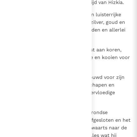
van Jahwe niet losbarstte in de tijd van Hizkia.
27
Hizkia was zeer rijk en voerde een luisterrijke
staat. Hij had schatkamers voor zilver, goud en
edelgesteente, reukwerken, schilden en allerlei
andere kostbare voorwerpen,
28
opslagplaatsen voor de opbrengst aan koren,
most en olie, stallen voor het vee en kooien voor
de kudden.
29
Hij had beschermde hoeven gebouwd voor zijn
grote veestapel, bestaande uit schapen en
runderen, want God had hem overvloedige
rijkdom geschonken.
30
Deze Hizkia heeft ook de bovengrondse
uitmonding van de Gichonbron afgesloten en het
water onder de grond door westwaarts naar de
Davidstad geleid. Hij slaagde in alles wat hij