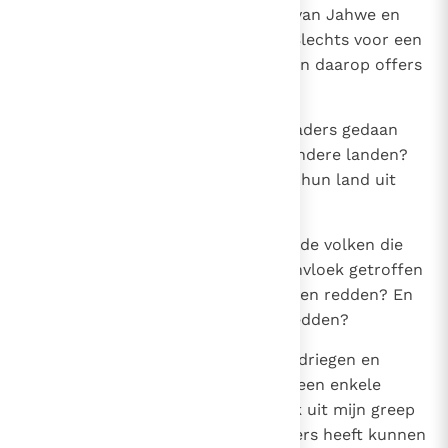
aan de offerhoogten en altaren van Jahwe en
tot Juda en Jeruzalem gezegd: Slechts voor een
altaar mag u neerbuigen en alleen daarop offers
ontsteken?
13
Weet u niet wat ik en mijn voorvaders gedaan
hebben met de volken van alle andere landen?
Hebben de goden van die volken hun land uit
mijn greep kunnen redden?
14
Heeft ooit een van de goden van de volken die
door mijn voorvaders met de banvloek getroffen
zijn, zijn volk uit mijn greep kunnen redden? En
zou uw God u dan wel kunnen redden?
15
Welnu, laat u niet door Hizkia bedriegen en
misleiden. Geloof hem niet. Als geen enkele
andere god een volk of koninkrijk uit mijn greep
of uit de greep van mijn voorvaders heeft kunnen