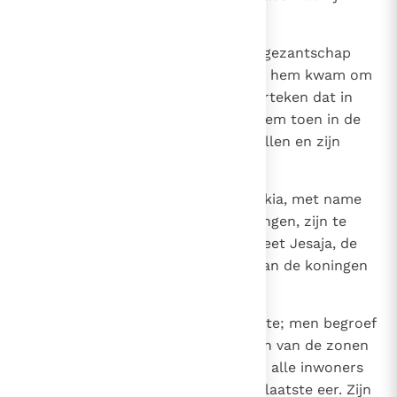
ondernam.
31
Dat was ook het geval, toen het gezantschap
van de grote koning van Babel bij hem kwam om
navraag te doen naar het wonderteken dat in
zijn land gebeurd was. God liet hem toen in de
steek om hem op de proef te stellen en zijn
gezindheid te leren kennen.
32
Verdere bijzonderheden over Hizkia, met name
over zijn godsdienstige hervormingen, zijn te
vinden in het Visioen van de profeet Jesaja, de
zoon van Amos, en in het boek van de koningen
van Juda en Israël.
33
Hizkia ging bij zijn vaderen te ruste; men begroef
hem op de helling waar de graven van de zonen
van David liggen, en heel Juda en alle inwoners
van Jeruzalem bewezen hem de laatste eer. Zijn