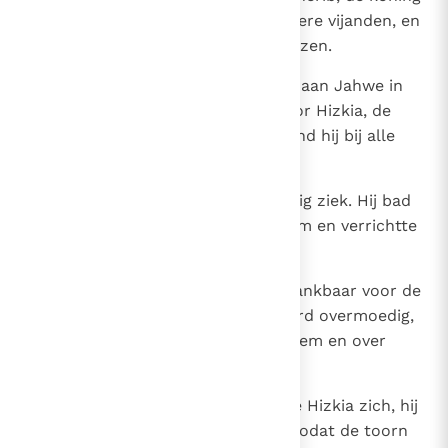
van Assur, en uit die van alle andere vijanden, en
schonk hij hun rust aan alle grenzen.
23
En velen brachten een geschenk aan Jahwe in
Jeruzalem en kostbaarheden voor Hizkia, de
koning van Juda. Van toen af stond hij bij alle
volken in hoog aanzien.
24
Enige tijd later werd Hizkia ernstig ziek. Hij bad
tot Jahwe en deze verhoorde hem en verrichtte
voor hem een wonderteken.
25
Hizkia toonde zich echter niet dankbaar voor de
hem bewezen weldaad, maar werd overmoedig,
zodat er een hevige toorn over hem en over
Juda dreigde los te barsten.
26
Toen vernederde de overmoedige Hizkia zich, hij
en de inwoners van Jeruzalem, zodat de toorn