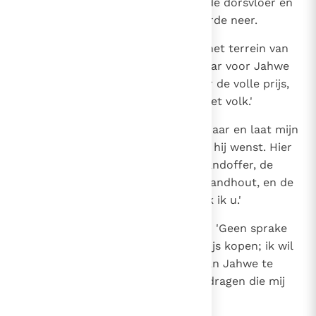
opkeek, zag hij David; hij verliet de dorsvloer en
boog zich voor David diep ter aarde neer.
22
En David zei tot Ornan: 'Sta mij het terrein van
de dorsvloer af; ik wil er een altaar voor Jahwe
op bouwen. Verkoop het me voor de volle prijs,
opdat de plaag mag wijken van het volk.'
23
Ornan antwoordde: 'Neem het maar en laat mijn
heer, de koning, ermee doen wat hij wenst. Hier
heeft u de runderen voor het brandoffer, de
dorssleden kunnen dienen als brandhout, en de
tarwe als meeloffer; alles schenk ik u.'
24
Maar koning David zei tot Ornan: 'Geen sprake
van! Ik wil alles tegen de volle prijs kopen; ik wil
niets van u wegnemen om het aan Jahwe te
offeren, en geen brandoffers opdragen die mij
niets gekost hebben.'