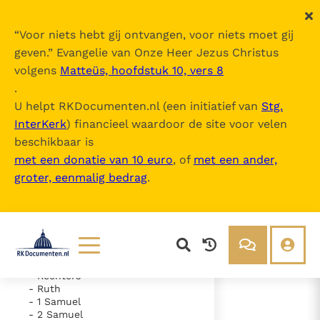
“
Voor niets hebt gij ontvangen, voor niets moet gij
geven.
” Evangelie van Onze Heer Jezus Christus
volgens
Matteüs, hoofdstuk 10, vers 8
De Bijbel
.
U helpt RKDocumenten.nl (een initiatief van
Stg.
InterKerk
) financieel waardoor de site voor velen
Inhoudsopgave
beschikbaar is
uitklappen
met een donatie van 10 euro
, of
met een ander,
groter, eenmalig bedrag
.
- Oude Testament
- Genesis
- Exodus
- Leviticus
- Numeri
- Deuteronomium
- Jozua
Lezen
Over ons
- Rechters
- Ruth
Documenten
Over RK Documenten
- 1 Samuel
- 2 Samuel
- Hoofdstuk 21
Bijbel
Meedoen