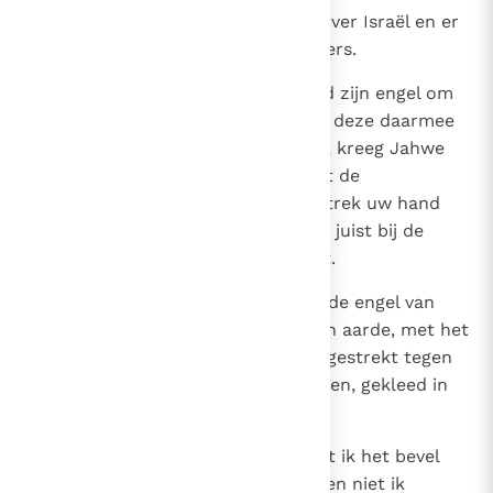
14
Toen liet Jahwe de pest komen over Israël en er
vielen zeventigduizend slachtoffers.
15
Ook naar Jeruzalem stuurde God zijn engel om
er verderf te stichten. Maar toen deze daarmee
wilde beginnen en Jahwe dit zag, kreeg Jahwe
spijt over het onheil en Hij zei tot de
verderfengel: 'Het is nu genoeg; trek uw hand
terug.' De engel van Jahwe stond juist bij de
dorsvloer van Ornan, de Jebusiet.
16
Toen David zijn ogen opsloeg en de engel van
Jahwe zag staan tussen hemel en aarde, met het
getrokken zwaard in de hand uitgestrekt tegen
Jeruzalem, vielen hij en de oudsten, gekleed in
zakken, op de grond neer.
17
En David sprak tot God: 'Heb niet ik het bevel
gegeven tot de volkstelling, en ben niet ik