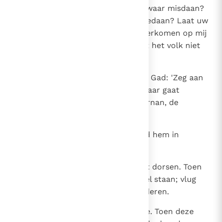
degene die gezondigd heeft en zwaar misdaan?
Wat hebben deze schapen dan gedaan? Laat uw
hand, Jahwe, mijn God, liever neerkomen op mij
en het huis van mijn vader, zodat het volk niet
aan deze plaag ten onder gaat.'
18
Nu sprak de engel van Jahwe tot Gad: 'Zeg aan
David, dat hij voor Jahwe een altaar gaat
oprichten op de dorsvloer van Ornan, de
Jebusiet.'
19
David ging dus op weg, zoals Gad hem in
Jahwe's naam bevolen had.
20
Ornan was juist de tarwe aan het dorsen. Toen
hij zich omkeerde zag hij de engel staan; vlug
verborg hij zich met zijn vier kinderen.
21
Daar kwam David naar Ornan toe. Toen deze