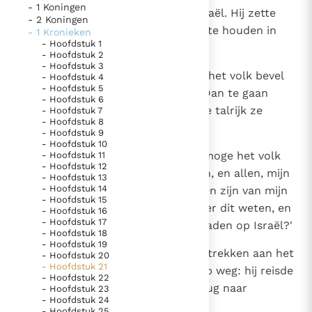
- 1 Koningen
1
Eens keerde Satan zich tegen Israël. Hij zette
Thema’s
Doneren
- 2 Koningen
David ertoe aan een volkstelling te houden in
- 1 Kronieken
Berichten
Nieuwsbrief
- Hoofdstuk 1
Israël.
- Hoofdstuk 2
Denzinger
Gebruiksvoorwaarden
- Hoofdstuk 3
2
David gaf Joab en de leiders van het volk bevel
- Hoofdstuk 4
- Hoofdstuk 5
alle Israëlieten van Berseba tot Dan te gaan
Nieuwste Documenten
- Hoofdstuk 6
tellen en hem te laten weten hoe talrijk ze
- Hoofdstuk 7
5. Het gebed van de Kerk
- Hoofdstuk 8
waren.
- Hoofdstuk 9
In Christus wordt onze honger vervuld
- Hoofdstuk 10
3
Maar Joab antwoordde: 'Jahwe moge het volk
- Hoofdstuk 11
Leer de kostbare parel van Gods koninkrijk te
- Hoofdstuk 12
nog honderdmaal talrijker maken, en allen, mijn
herkennen
- Hoofdstuk 13
Gods Koninkrijk groeit stilletjes door liefde, niet door
- Hoofdstuk 14
heer en koning, zullen zij dienaren zijn van mijn
dwang
- Hoofdstuk 15
De mystiek. De mystieke verschijnselen en de
heer; waarom echter wil mijn heer dit weten, en
- Hoofdstuk 16
heiligheid
- Hoofdstuk 17
waarom zouden we een schuld laden op Israël?'
- Hoofdstuk 18
Berichten
- Hoofdstuk 19
4
Maar omdat hij zich niet kon onttrekken aan het
- Hoofdstuk 20
Het Vaticaan publiceert een nieuwe Latijnse uitgave
- Hoofdstuk 21
bevel van de koning, ging Joab op weg: hij reisde
van het Romeins martyrologium
- Hoofdstuk 22
Vaticaanse financiële waakhond verliest autonomie
heel Israël af, en keerde toen terug naar
- Hoofdstuk 23
Paus spreekt het Wereldvoedselprogramma toe
- Hoofdstuk 24
Jeruzalem.
- Hoofdstuk 25