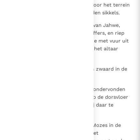
25
David betaalde toen aan Ornan voor het terrein
een bedrag van zeshonderd gouden sikkels.
26
Hij bouwde er een altaar ter ere van Jahwe,
droeg brandoffers op en slachtoffers, en riep
Jahwe aan. En Jahwe antwoordde met vuur uit
de hemel, dat het brandoffer op het altaar
verteerde.
27
Daarop beval Jahwe de engel zijn zwaard in de
schede te steken.
28
Omdat David bij die gelegenheid ondervonden
had dat Jahwe hem verhoorde op de dorsvloer
van Ornan, de Jebusiet, begon hij daar te
offeren.
29
De tabernakel van Jahwe welke Mozes in de
woestijn had laten maken, met het