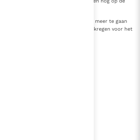
brandofferaltaar, bevond zich toen nog op de
offerhoogte van Gibeon.
30
Maar David durfde daar God niet meer te gaan
vereren: zoveel ontzag had hij gekregen voor het
zwaard van Jahwe's engel.
lees verder