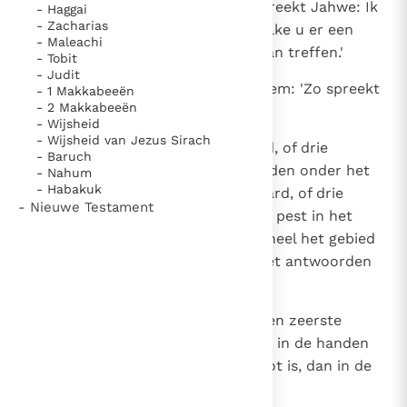
10
'Ga naar David toe en zeg: Zo spreekt Jahwe: Ik
- Haggai
- Zacharias
houd u drie straffen voor, uit welke u er een
- Maleachi
moet kiezen; daarmee zal Ik u dan treffen.'
- Tobit
- Judit
11
Gad ging naar David toe en zei hem: 'Zo spreekt
- 1 Makkabeeën
- 2 Makkabeeën
Jahwe: Doe een keus:
- Wijsheid
- Wijsheid van Jezus Sirach
12
Ofwel drie jaar lang hongersnood, of drie
- Baruch
maanden vluchten voor uw vijanden onder het
- Nahum
- Habakuk
woeden van het vijandelijke zwaard, of drie
- Nieuwe Testament
dagen het zwaard van Jahwe: de pest in het
land. Jahwe's verderfengel over heel het gebied
van Israël. Overleg nu wat ik moet antwoorden
aan Hem die mij zendt!'
13
Toen zei David tot Gad: 'Ik ben ten zeerste
ontsteld, maar ik wil liever vallen in de handen
van Jahwe, wiens erbarming groot is, dan in de
handen der mensen.'