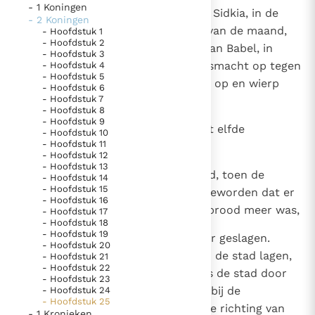
- 1 Koningen
1
In het negende regeringsjaar van Sidkia, in de
Thema’s
Doneren
- 2 Koningen
tiende maand, op de tiende dag van de maand,
- Hoofdstuk 1
Berichten
Nieuwsbrief
- Hoofdstuk 2
trok Nebukadnessar, de koning van Babel, in
- Hoofdstuk 3
Denzinger
Gebruiksvoorwaarden
eigen persoon met heel zijn krijgsmacht op tegen
- Hoofdstuk 4
- Hoofdstuk 5
Jeruzalem; hij sloeg er zijn kamp op en wierp
- Hoofdstuk 6
Nieuwste Documenten
- Hoofdstuk 7
een wal op rondom de stad.
- Hoofdstuk 8
5. Het gebed van de Kerk
- Hoofdstuk 9
2
De belegering duurde tot aan het elfde
- Hoofdstuk 10
In Christus wordt onze honger vervuld
- Hoofdstuk 11
regeringjaar van Sidkia.
- Hoofdstuk 12
Leer de kostbare parel van Gods koninkrijk te
- Hoofdstuk 13
3
Op de negende dag van de maand, toen de
- Hoofdstuk 14
herkennen
Gods Koninkrijk groeit stilletjes door liefde, niet door
- Hoofdstuk 15
hongersnood al zo nijpend was geworden dat er
dwang
- Hoofdstuk 16
De mystiek. De mystieke verschijnselen en de
voor het volk van het land geen brood meer was,
- Hoofdstuk 17
heiligheid
- Hoofdstuk 18
- Hoofdstuk 19
4
werd er een bres in de stadsmuur geslagen.
Berichten
- Hoofdstuk 20
Ofschoon de Chaldeeërs rondom de stad lagen,
- Hoofdstuk 21
Het Vaticaan publiceert een nieuwe Latijnse uitgave
- Hoofdstuk 22
verlieten de krijgslieden 's nachts de stad door
van het Romeins martyrologium
- Hoofdstuk 23
Vaticaanse financiële waakhond verliest autonomie
de poort tussen de beide muren bij de
- Hoofdstuk 24
- Hoofdstuk 25
Paus spreekt het Wereldvoedselprogramma toe
koninklijke tuin en vluchtten in de richting van
- 1 Kronieken