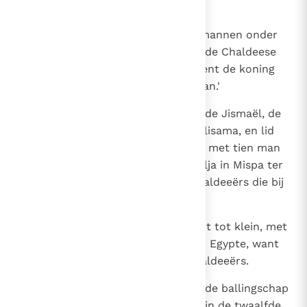
een Maakatiet, met hun mannen.
24
Gedalja verzekerde hun en hun mannen onder
ede: `U hebt niets te vrezen van de Chaldeese
bezetters; blijft in het land en dient de koning
van Babel; dan zal het u goed gaan.'
25
Maar in de zevende maand pleegde Jismaël, de
zoon van Netanja, de zoon van Elisama, en lid
van de koninklijke familie, samen met tien man
een overval en zij brachten Gedalja in Mispa ter
dood, met de Judeeërs en de Chaldeeërs die bij
hem waren.
26
Toen nam heel het volk, van groot tot klein, met
de legeraanvoerders de wijk naar Egypte, want
zij vreesden de wraak van de Chaldeeërs.
27
In het zevenendertigste jaar van de ballingschap
van Jojakin, de koning van Juda, in de twaalfde