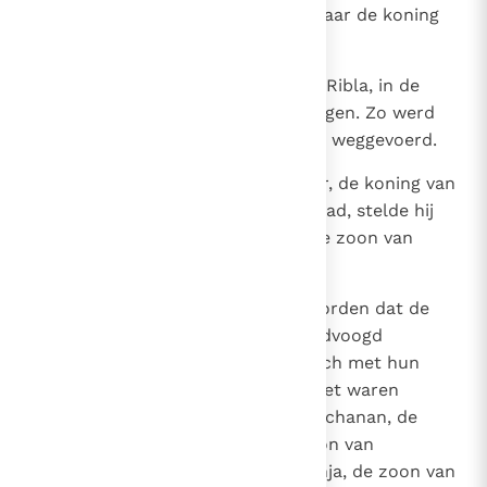
nam ze gevangen en voerde ze naar de koning
van Babel.
21
En de koning van Babel liet ze in Ribla, in de
streek van Hamat, ter dood brengen. Zo werd
Juda uit zijn land in ballingschap weggevoerd.
22
Over het volk dat Nebukadnessar, de koning van
Babel, in het land Juda gelaten had, stelde hij
Gedalja, de zoon van Achikam, de zoon van
Safan, tot landvoogd aan.
23
Toen nu de legeraanvoerders hoorden dat de
koning van Babel Gedalja tot landvoogd
aangesteld had, begaven allen zich met hun
mannen naar Gedalja in Mispa; het waren
Jismaël, de zoon van Netanja, Jochanan, de
zoon van Kareach, Seraja, de zoon van
Tanchumet uit Netofa, en Jaazanja, de zoon van