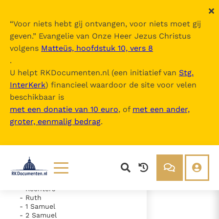
“
Voor niets hebt gij ontvangen, voor niets moet gij
geven.
” Evangelie van Onze Heer Jezus Christus
volgens
Matteüs, hoofdstuk 10, vers 8
De Bijbel
.
U helpt RKDocumenten.nl (een initiatief van
Stg.
InterKerk
) financieel waardoor de site voor velen
Inhoudsopgave
beschikbaar is
uitklappen
met een donatie van 10 euro
, of
met een ander,
groter, eenmalig bedrag
.
- Oude Testament
- Genesis
- Exodus
- Leviticus
- Numeri
- Deuteronomium
- Jozua
Lezen
Over ons
- Rechters
- Ruth
Documenten
Over RK Documenten
- 1 Samuel
- 2 Samuel
- Hoofdstuk 25
Bijbel
Meedoen