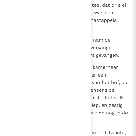
bovenop rustte een bronzen kapiteel dat drie el
hoog was en rondom het kapiteel was een
vlechtwerk aangebracht met granaatappels,
alles van brons.
18
De commandant van de lijfwacht nam de
hogepriester Seraja, diens plaatsvervanger
Sefanja en de drie dorpelwachters gevangen.
19
Bovendien nam hij in de stad een kamerheer
gevangen die het bevel voerde over een
legerafdeling, en vijf ambtenaren van het hof, die
zich nog in de stad bevonden, eveneens de
schrijver van de opperbevelhebber die het volk
van het land onder de wapenen riep, en zestig
man van het volk van het land die zich nog in de
stad bevonden.
20
Nebuzaradan, de commandant van de lijfwacht,