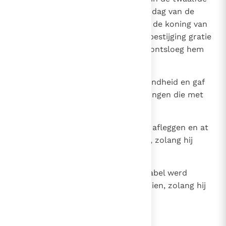
maand, op de zevenentwintigste dag van de
maand, verleende Ewil-merodak, de koning van
Babel, in het jaar van zijn troonsbestijging gratie
aan koning Jojakin van Juda. Hij ontsloeg hem
uit de gevangenis,
28
verzekerde hem van zijn welwillendheid en gaf
hem een ereplaats onder de koningen die met
hem in Babel waren.
29
Hij mocht zijn gevangeniskleding afleggen en at
voortaan van de koninklijke tafel, zolang hij
leefde.
30
In opdracht van de koning van Babel werd
dagelijks in zijn onderhoud voorzien, zolang hij
leefde.