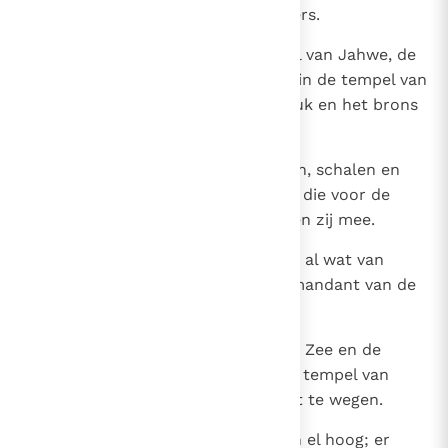
zorgen voor wijngaarden en akkers.
13
De bronzen zuilen van de tempel van Jahwe, de
onderstellen en de bronzen Zee in de tempel van
Jahwe sloegen de Chaldeeërs stuk en het brons
brachten ze naar Babel over.
14
Ook de potten, scheppen, messen, schalen en
alle andere bronzen voorwerpen die voor de
eredienst gebruikt werden, namen zij mee.
15
De vuurbekkens en offerschalen, al wat van
goud of zilver was, nam de commandant van de
lijfwacht mee.
16
Het brons van de twee zuilen, de Zee en de
onderstellen die Salomo voor de tempel van
Jahwe had laten maken, was niet te wegen.
17
Elk van beide zuilen was achttien el hoog; er