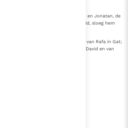
van Rafa.
21
Hij daagde Israëlieten honend uit en Jonatan, de
zoon van Sima, de broer van David, sloeg hem
neer.
22
Deze vier waren afstammelingen van Rafa in Gat;
zij sneuvelden door de hand van David en van
zijn getrouwen.
lees verder