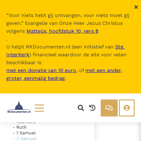
“
Voor niets hebt gij ontvangen, voor niets moet gij
geven.
” Evangelie van Onze Heer Jezus Christus
volgens
Matteüs, hoofdstuk 10, vers 8
De Bijbel
.
U helpt RKDocumenten.nl (een initiatief van
Stg.
InterKerk
) financieel waardoor de site voor velen
Inhoudsopgave
beschikbaar is
uitklappen
met een donatie van 10 euro
, of
met een ander,
groter, eenmalig bedrag
.
- Oude Testament
- Genesis
- Exodus
- Leviticus
- Numeri
- Deuteronomium
- Jozua
Lezen
Over ons
- Rechters
- Ruth
Documenten
Over RK Documenten
- 1 Samuel
- 2 Samuel
- Hoofdstuk 21
Bijbel
Meedoen