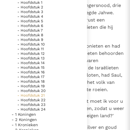
- Hoofdstuk 1
1
In de dagen van David was er hongersnood, drie
- Hoofdstuk 2
Thema’s
Doneren
- Hoofdstuk 3
jaar achtereen, en David raadpleegde Jahwe.
Berichten
Nieuwsbrief
- Hoofdstuk 4
Jahwe zei: `Op Saul en zijn huis rust een
- Hoofdstuk 5
Denzinger
Gebruiksvoorwaarden
- Hoofdstuk 6
bloedschuld, vanwege de Gibeonieten die hij
- Hoofdstuk 7
gedood heeft.'
- Hoofdstuk 8
- Hoofdstuk 9
Nieuwste Documenten
- Hoofdstuk 10
2
Toen ontbood de koning de Gibeonieten en had
- Hoofdstuk 11
5. Het gebed van de Kerk
een gesprek met hen. De Gibeonieten behoorden
- Hoofdstuk 12
In Christus wordt onze honger vervuld
- Hoofdstuk 13
niet tot het volk van Israël; het waren
- Hoofdstuk 14
Leer de kostbare parel van Gods koninkrijk te
overgebleven Amorieten. Hoewel de Israëlieten
- Hoofdstuk 15
- Hoofdstuk 16
herkennen
met hen een verdrag hadden gesloten, had Saul,
Gods Koninkrijk groeit stilletjes door liefde, niet door
- Hoofdstuk 17
- Hoofdstuk 18
in zijn hartstochtelijke ijver voor het volk van
dwang
De mystiek. De mystieke verschijnselen en de
- Hoofdstuk 19
Israël en Juda, hen proberen uit te roeien.
heiligheid
- Hoofdstuk 20
- Hoofdstuk 21
Berichten
- Hoofdstuk 22
3
David vroeg de Gibeonieten: `Wat moet ik voor u
- Hoofdstuk 23
Het Vaticaan publiceert een nieuwe Latijnse uitgave
doen? Hoe kan ik de schuld delgen, zodat u weer
- Hoofdstuk 24
- 1 Koningen
van het Romeins martyrologium
zegen doet komen over Jahwe's eigen land?'
Vaticaanse financiële waakhond verliest autonomie
- 2 Koningen
- 1 Kronieken
Paus spreekt het Wereldvoedselprogramma toe
4
De Gibeonieten antwoordden: `Zilver en goud
- 2 Kronieken