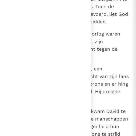
Sela, in het graf van zijn vader Kis. Toen de
opdracht van de koning was uitgevoerd, liet God
zich ten gunste van het land verbidden.
15
Toen de Filistijnen weer eens in oorlog waren
met de Israëlieten trok David met zijn
getrouwen uit. Tijdens het gevecht tegen de
Filistijnen raakte David uitgeput.
16
Nu was er een zekere Jisbibenob, een
afstammeling van Rafa; het gewicht van zijn lans
bedroeg driehonderd sikkel aan brons en er hing
een nieuw zwaard aan zijn gordel. Hij dreigde
David neer te slaan.
17
Maar Abisai, de zoon van Seruja, kwam David te
hulp en sloeg de Filistijn dood. De manschappen
van David bezwoeren bij die gelegenheid hun
koning: `U moet nooit meer met ons te strijd