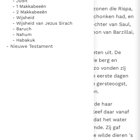
- Judit
- 1 Makkabeeën
8
Daarom nam de koning de twee zonen die Rispa,
- 2 Makkabeeën
de dochter van Aija, aan Saul geschonken had, en
- Wijsheid
- Wijsheid van Jezus Sirach
ook de vijf zonen die Mikal, de dochter van Saul,
- Baruch
geschonken had aan Adriël, de zoon van Barzillai,
- Nahum
de Mecholatiet,
- Habakuk
- Nieuwe Testament
9
en hij leverde die aan de Gibeonieten uit. De
Gibeonieten brachten hen naar de berg en
hingen hen daar voor Jahwe op; zo vonden zij
alle zeven de dood. Het was in de eerste dagen
van de oogst, bij het begin van de gersteoogst,
toen zij ter dood gebracht werden.
10
Rispa, de dochter van Aija, spreidde haar
rouwkleed op de rots uit en zij bleef daar vanaf
het begin van de gersteoogst totdat het water
uit de hemel over hen neerstroomde. Zij gaf
noch roofvogels overdag, noch de wilde dieren 's