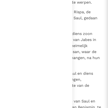
nachts de kans zich op de lijken te werpen.
11
Toen men David mededeelde wat Rispa, de
dochter van Aija, de bijvrouw van Saul, gedaan
had,
12
liet hij het gebeente van Saul en diens zoon
Jonatan weghalen bij de burgers van Jabes in
Gilead; die hadden het namelijk heimelijk
weggevoerd van het plein te Bet-san, waar de
Filistijnen de lijken hadden opgehangen, na hun
overwinning op Saul in Gilboa.
13
Nadat David het gebeente van Saul en diens
zoon Jonatan had laten overbrengen,
verzamelde men ook het gebeente van de
gehangenen
14
en begroef dat met het gebeente van Saul en
diens zoon Jonatan in het land van Benjamin, te