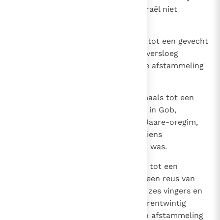
trekken! U moogt de lamp van Israël niet
uitdoven!'
18
En toen het enige tijd later weer tot een gevecht
kwam met de Filistijnen, in Gob, versloeg
Sibbekai de Chusatiet een andere afstammeling
van Rafa, Saf genaamd.
19
En toen het enige tijd later nogmaals tot een
gevecht kwam met de Filistijnen, in Gob,
versloeg Elchanan, de zoon van Jaare-oregim,
uit Betlehem, de Gittiet Goliat, wiens
lansschacht als een weversboom was.
20
Toen het enige tijd later opnieuw tot een
gevecht kwam, in Gat, trad daar een reus van
een man op, die aan iedere hand zes vingers en
aan ieder voet zes tenen had, vierentwintig
tenen en vingers. Ook hij was een afstammeling