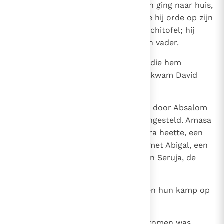
opgevolgd, zadelde hij zijn ezel en ging naar huis,
naar zijn woonplaats. Daar stelde hij orde op zijn
zaken en verhing zich. Zo stierf Achitofel; hij
werd begraven in het graf van zijn vader.
24
Toen Absalom en alle Israëlieten die hem
volgden, de Jordaan overstaken, kwam David
reeds te Machanaim aan.
25
In de plaats van Joab was Amasa door Absalom
als bevelhebber van het leger aangesteld. Amasa
was de zoon van een man die Jitra heette, een
Israëliet, die omgang had gehad met Abigal, een
dochter van Nachas en zuster van Seruja, de
moeder van Joab.
26
De Israëlieten en Absalom sloegen hun kamp op
in Gilead.
27
Toen David te Machanaim aangekomen was,