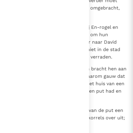
dient te blijven, maar aanstonds verder moet
trekken; anders wordt de koning omgebracht,
met heel zijn aanhang.'
17
Jonatan en Achimaas stonden bij En-rogel en
een dienstmeisje ging op en neer om hun
berichten te brengen, die zij weer naar David
moesten doorgeven; zij konden niet in de stad
komen, want dan zouden zij zich verraden.
18
Maar een jongen zag hen daar en bracht hen aan
bij Absalom. De twee maakten daarom gauw dat
ze wegkwamen. Ze gingen naar het huis van een
man in Bachurim die op zijn erf een put had en
daar kropen ze in.
19
De vrouw legde over de opening van de put een
dekkleed en strooide daar graankorrels over uit;
niemand merkte iets.