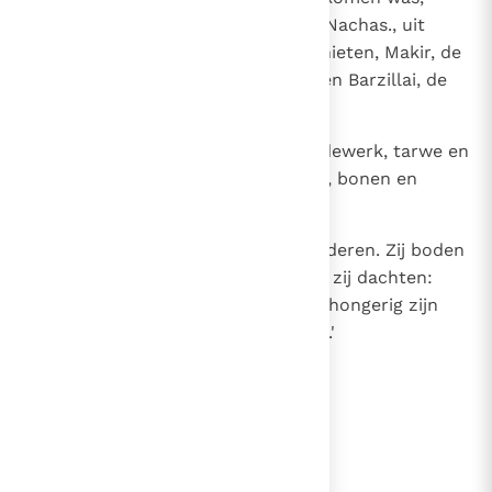
kwamen daar Sobi, de zoon van Nachas., uit
Rabba in het land van de Ammonieten, Makir, de
zoon van Ammiël, uit Lo-debar, en Barzillai, de
Gileadiet uit Rogelim,
28
met rustbedden, schalen en aardewerk, tarwe en
graan, meel en geroosterd koren, bonen en
linzen, geroosterd graan,
29
honing en boter, schapen en runderen. Zij boden
dat David en zijn leger aan, want zij dachten:
`Het leger zal in de woestijn wel hongerig zijn
geworden en uitgeput en dorstig.'
lees verder