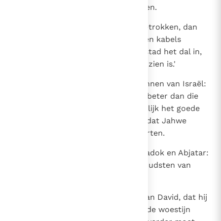
noch hij noch een van zijn mannen.
13
Heeft hij zich in een stad teruggetrokken, dan
laten we daar door alle Israëlieten kabels
heenbrengen en trekken wij die stad het dal in,
tot er geen stukje steen meer te zien is.'
14
Toen zeiden Absalom en alle mannen van Israël:
`De raad van Chusai de Arkiet is beter dan die
van Achitofel.' Jahwe wilde namelijk het goede
plan van Achitofel verijdelen, omdat Jahwe
Absalom in het verderf wilde storten.
15
Nu zei Chusai aan de priesters Sadok en Abjatar:
`Achitofel heeft Absalom en de oudsten van
Israël die raad gegeven; ik deze.
16
Stuur dus vlug een boodschap aan David, dat hij
vannacht niet in de passen naar de woestijn