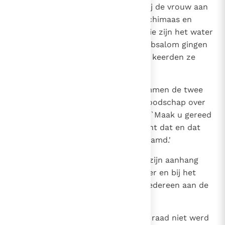
20
Toen de dienaren van Absalom bij de vrouw aan
huis kwamen en vroegen waar Achimaas en
Jonatan waren, zei de vrouw: `Die zijn het water
overgestoken.' De dienaren van Absalom gingen
op zoek en toen ze niets vonden keerden ze
naar Jeruzalem terug.
21
Zodra ze vertrokken waren, klommen de twee
uit de put om koning David de boodschap over
te brengen. Ze zeiden tot David: `Maak u gereed
en steek vlug het water over, want dat en dat
plan heeft Achitofel tegen u beraamd.'
22
David maakte zich dus met heel zijn aanhang
gereed; zij staken de Jordaan over en bij het
aanbreken van de ochtend was iedereen aan de
overkant.
23
Toen Achitofel bemerkte dat zijn raad niet werd