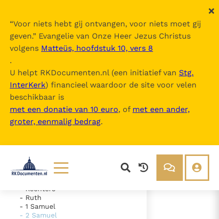
“
Voor niets hebt gij ontvangen, voor niets moet gij
geven.
” Evangelie van Onze Heer Jezus Christus
volgens
Matteüs, hoofdstuk 10, vers 8
De Bijbel
.
U helpt RKDocumenten.nl (een initiatief van
Stg.
InterKerk
) financieel waardoor de site voor velen
Inhoudsopgave
beschikbaar is
uitklappen
met een donatie van 10 euro
, of
met een ander,
groter, eenmalig bedrag
.
- Oude Testament
- Genesis
- Exodus
- Leviticus
- Numeri
- Deuteronomium
- Jozua
Lezen
Over ons
- Rechters
- Ruth
Documenten
Over RK Documenten
- 1 Samuel
- 2 Samuel
- Hoofdstuk 17
Bijbel
Meedoen