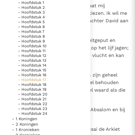
- Hoofdstuk 1
1
Nu zei Achitofel tot Absalom: `Laat mij
- Hoofdstuk 2
Thema’s
Doneren
- Hoofdstuk 3
twaalfduizend manschappen uitkiezen. Ik wil me
Berichten
Nieuwsbrief
- Hoofdstuk 4
gereedmaken om vannacht nog achter David aan
- Hoofdstuk 5
Denzinger
Gebruiksvoorwaarden
- Hoofdstuk 6
te gaan.
- Hoofdstuk 7
- Hoofdstuk 8
2
Ik zal hem overvallen, terwijl hij uitgeput en
- Hoofdstuk 9
Nieuwste Documenten
- Hoofdstuk 10
ontmoedigd is, en hem de schrik op het lijf jagen;
- Hoofdstuk 11
5. Het gebed van de Kerk
dan gaat zijn hele aanhang op de vlucht en kan
- Hoofdstuk 12
In Christus wordt onze honger vervuld
- Hoofdstuk 13
ik de koning alleen neerslaan.
- Hoofdstuk 14
Leer de kostbare parel van Gods koninkrijk te
- Hoofdstuk 15
3
Zo zorg ik ervoor dat het leger in zijn geheel
- Hoofdstuk 16
herkennen
Gods Koninkrijk groeit stilletjes door liefde, niet door
- Hoofdstuk 17
naar u terugkeert en in zijn geheel behouden
- Hoofdstuk 18
dwang
De mystiek. De mystieke verschijnselen en de
- Hoofdstuk 19
blijft. Het leger is u toch even veel waard als die
heiligheid
- Hoofdstuk 20
ene man die u zoekt.'
- Hoofdstuk 21
Berichten
- Hoofdstuk 22
- Hoofdstuk 23
4
Dit voorstel vond instemming bij Absalom en bij
Het Vaticaan publiceert een nieuwe Latijnse uitgave
- Hoofdstuk 24
al de oudsten van Israël.
- 1 Koningen
van het Romeins martyrologium
Vaticaanse financiële waakhond verliest autonomie
- 2 Koningen
5
Toen zei Absalom: `Laat ook Chusai de Arkiet
- 1 Kronieken
Paus spreekt het Wereldvoedselprogramma toe
- 2 Kronieken