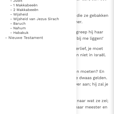
- Judit
ik het op.'
- 1 Makkabeeën
- 2 Makkabeeën
- Wijsheid
10
Tamar kwam dus met de koeken die ze gebakken
- Wijsheid van Jezus Sirach
had bij haar broer in de slaapkamer.
- Baruch
- Nahum
11
Toen zij hem het eten aanreikte, greep hij haar
- Habakuk
- Nieuwe Testament
vast en zei: `Toe, zusterlief, kom bij me liggen!'
12
Maar zij antwoordde: `Neen, broerlief, je moet
mij niet onteren. Zo iets doet men niet in Israël.
Laat die dwaasheid toch!
13
Waar zou ik met die schande heen moeten? En
jijzelf zou in Israël als een eerloze dwaas gelden.
Spreek er dan liever de koning over aan; hij zal je
mijn hand niet weigeren.'
14
Maar Amnon wilde niet luisteren naar wat ze zei;
hij maakte zich met geweld van haar meester en
sliep met haar.