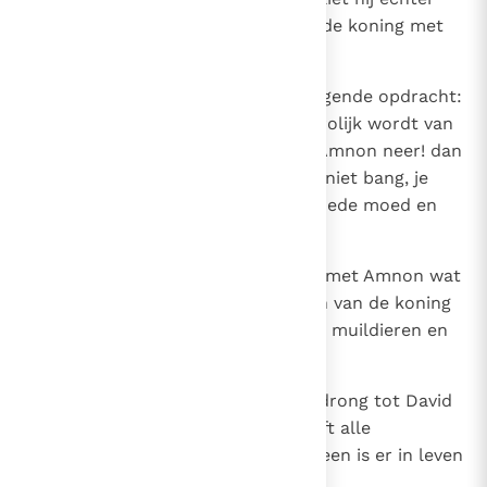
Amnon en de andere zonen van de koning met
hem meegaan.
28
Absalom gaf zijn dienaren de volgende opdracht:
`Luistert eens hier! Als Amnon vrolijk wordt van
de wijn en ik jullie beveel: Slaat Amnon neer! dan
moeten jullie hem doden. Weest niet bang, je
doet het op mijn bevel. Houdt goede moed en
gedraagt je als mannen.'
29
De dienaren van Absalom deden met Amnon wat
Absalom bevolen had. Alle zonen van de koning
renden weg; ze sprongen op hun muildieren en
namen de vlucht.
30
Terwijl ze nog onderweg waren, drong tot David
het gerucht door: `Absalom heeft alle
koningszonen laten doden; niet een is er in leven
gebleven.'