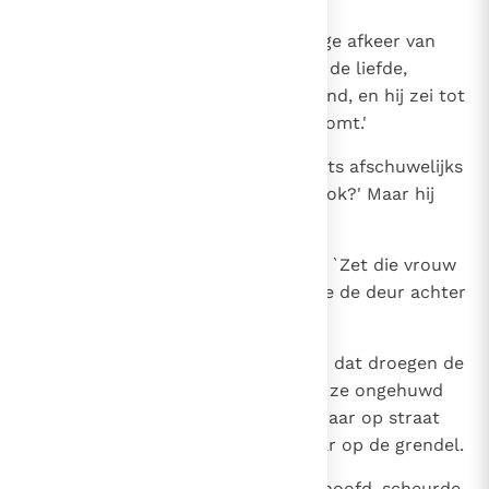
15
Daarna echter kreeg hij een hevige afkeer van
haar, een afkeer nog heviger dan de liefde,
waarmee hij haar eerst had bemind, en hij zei tot
haar: `Vooruit, maak dat je wegkomt.'
16
Tamar zei: `Eerst doe je me zo iets afschuwelijks
aan en nu stuur je me nog weg ook?' Maar hij
wilde niet naar haar luisteren.
17
Hij riep zijn kamerdienaar en zei: `Zet die vrouw
mijn huis uit, de straat op, en doe de deur achter
haar op de grendel.'
18
Tamar werd in haar lange kleed - dat droegen de
koningsdochters vroeger, zolang ze ongehuwd
waren - door Amnons kamerdienaar op straat
gezet en de deur ging achter haar op de grendel.
19
Toen strooide Tamar as op haar hoofd, scheurde