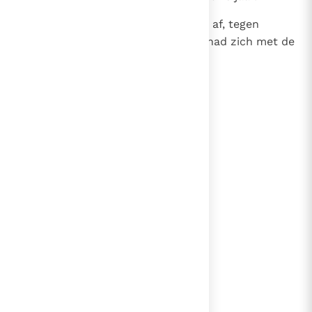
39
Tenslotte zag koning David ervan af, tegen
Absalom te velde te trekken; hij had zich met de
dood van Amnon verzoend.
lees verder