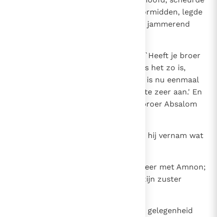
het lange kleed dat ze droeg doormidden, legde
haar hand op haar hoofd en ging jammerend
heen.
20
Haar broer Absalom vroeg haar: `Heeft je broer
Amnon zich aan je vergrepen? Als het zo is,
moet je er maar over zwijgen; hij is nu eenmaal
je broer. Trek het je maar niet al te zeer aan.' En
Tamar ging in het huis van haar broer Absalom
wonen, als een verlaten vrouw.
21
Koning David was woedend, toen hij vernam wat
er gebeurd was.
22
Absalom wisselde geen woord meer met Amnon;
Absalom haatte hem, omdat hij zijn zuster
Tamar had onteerd.
23
Twee jaar later wilde Absalom bij gelegenheid