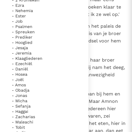
- Ezra
komen om hier bij mij een paar koeken klaar te
- Nehemia
maken; als zij ze mij aanreikt, eet ik ze wel op.'
- Ester
- Job
7
David stuurde toen naar Tamar in het paleis de
- Psalmen
- Spreuken
boodschap: `Ga vlug naar het huis van je broer
- Prediker
Amnon en maak versterkend voedsel voor hem
- Hooglied
- Jesaja
klaar.'
- Jeremia
- Klaagliederen
8
Tamar ging dus naar het huis van haar broer
- Ezechiël
Amnon, terwijl deze te bed lag. Zij nam het deeg,
- Daniël
- Hosea
kneedde het, maakte er in zijn aanwezigheid
- Joël
koeken van en bakte die.
- Amos
- Obadja
9
Vervolgens kwam zij met de bakpan bij hem en
- Jonas
- Micha
schoof de koeken op de schotel. Maar Amnon
- Sefanja
weigerde te eten en zei: `Stuur iedereen hier
- Haggai
vandaan.' Toen allen vertrokken waren, zei
- Zacharias
- Maleachi
Amnon tot Tamar: `Breng mij nu het eten, hier in
- Tobit
de slaapkamer; reik jij het mij maar aan, dan eet