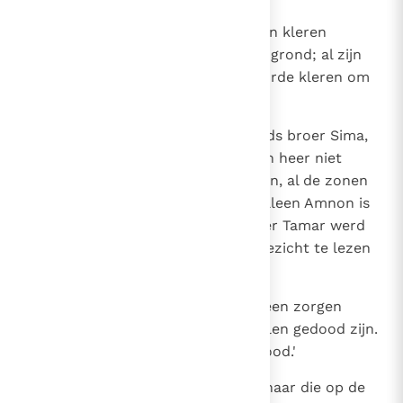
31
De koning stond op, scheurde zijn kleren
doormidden en wierp zich op de grond; al zijn
hovelingen stonden met gescheurde kleren om
hem heen.
32
Maar Jonadab, de zoon van Davids broer Sima,
nam het woord en zei: `Laat mijn heer niet
denken dat ze al die jongemannen, al de zonen
van de koning gedood hebben. Alleen Amnon is
dood. Sinds de dag dat zijn zuster Tamar werd
onteerd, stond al op Absaloms gezicht te lezen
dat dit zou komen.
33
Mijn heer en koning moet zich geen zorgen
maken, alsof de koningszonen allen gedood zijn.
Ik verzeker u: alleen Amnon is dood.'
34
Absalom nam de vlucht. Een dienaar die op de