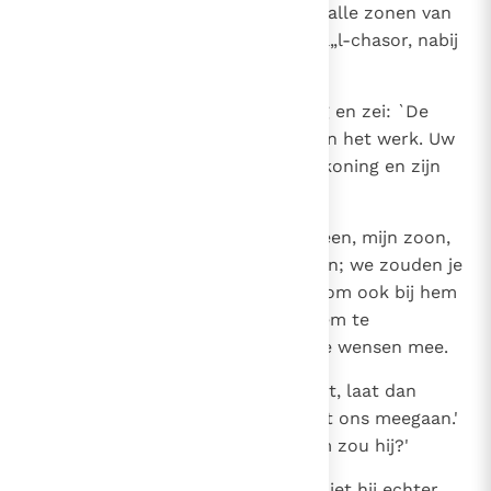
van het scheren van de schapen alle zonen van
de koning uitnodigen om naar Ba„l-chasor, nabij
Efraïm, te komen.
24
Hij begaf zich dus naar de koning en zei: `De
scheerders zijn bij uw dienaar aan het werk. Uw
dienaar zou graag willen dat de koning en zijn
hovelingen met hem meegingen.'
25
Maar de koning antwoordde: `Neen, mijn zoon,
wij moeten niet allemaal meegaan; we zouden je
overlast bezorgen.' En hoe Absalom ook bij hem
aandrong, de koning weigerde hem te
vergezellen en gaf hem zijn beste wensen mee.
26
Maar Absalom zei: `Als u niet wilt, laat dan
tenminste mijn broer Amnon met ons meegaan.'
De koning antwoordde: `Waarom zou hij?'
27
Toen Absalom bleef aandringen, liet hij echter