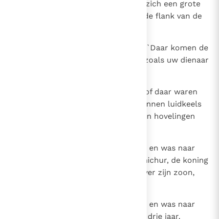
uitkijk stond, zag opeens achter zich een grote
menigte de weg afkomen, langs de flank van de
berg.
35
Toen zei Jonadab tot de koning: `Daar komen de
zonen van de koning aan; het is zoals uw dienaar
gezegd heeft.'
36
Nauwelijks was hij uitgesproken of daar waren
de zonen van de koning; ze begonnen luidkeels
te wenen en ook de koning en zijn hovelingen
barstten in tranen uit.
37
Absalom had de vlucht genomen en was naar
Talmai gegaan, de zoon van Ammichur, de koning
van Gesur. David bleef rouwen over zijn zoon,
dag in dag uit.
38
Absalom had de vlucht genomen en was naar
Gesur gegaan; daar vertoefde hij drie jaar.