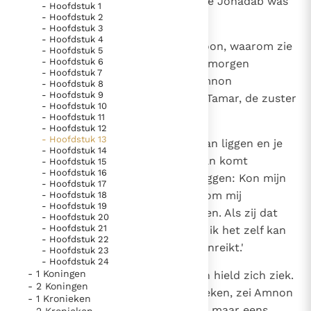
zoon van Davids broer Sima; deze Jonadab was
- Hoofdstuk 1
- Hoofdstuk 2
een man die overal raad op wist.
- Hoofdstuk 3
Berichten
- Hoofdstuk 4
4
Hij vroeg aan Amnon: `Koningszoon, waarom zie
- Hoofdstuk 5
Paus naar Pavia om o.a. H. Augustinus te eren
- Hoofdstuk 6
je er altijd zo ellendig uit, iedere morgen
Het Vaticaan publiceert een nieuwe Latijnse uitgave
- Hoofdstuk 7
opnieuw? Vertel het me eens.' Amnon
- Hoofdstuk 8
van het Romeins martyrologium
Vaticaanse financiële waakhond verliest autonomie
- Hoofdstuk 9
antwoordde: `Ik ben verliefd op Tamar, de zuster
- Hoofdstuk 10
Paus spreekt het Wereldvoedselprogramma toe
van mijn broer Absalom.'
- Hoofdstuk 11
- Hoofdstuk 12
Paus Leo XIV in Pavia: "De stad is zowel een gave als
- Hoofdstuk 13
5
Jonadab zei: 'Je moet op bed gaan liggen en je
- Hoofdstuk 14
een taak"
ziek houden, en als je vader je dan komt
- Hoofdstuk 15
RK Documenten stelt heel veel belangrijke
- Hoofdstuk 16
bezoeken, moet je tegen hem zeggen: Kon mijn
- Hoofdstuk 17
kerkelijke documenten van de Rooms
zuster Tamar maar eens komen om mij
- Hoofdstuk 18
- Hoofdstuk 19
Katholieke Kerk in het Nederlands beschikbaar
versterkend voedsel voor te zetten. Als zij dat
- Hoofdstuk 20
en is volledig afhankelijk van donaties.
- Hoofdstuk 21
hier bij mij komt bereiden, zodat ik het zelf kan
- Hoofdstuk 22
zien, dan eet ik wel wat zij mij aanreikt.'
- Hoofdstuk 23
- Hoofdstuk 24
Ik help mee!
- 1 Koningen
6
Amnon ging dus op bed liggen en hield zich ziek.
- 2 Koningen
Toen de koning hem kwam bezoeken, zei Amnon
- 1 Kronieken
tot hem: `Kon mijn zuster Tamar maar eens
- 2 Kronieken