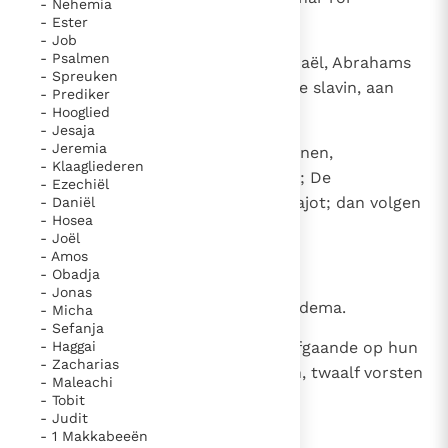
- Nehemia
gevestigd.
- Ester
- Job
- Psalmen
12
Dit zijn de nakomelingen van Ismaël, Abrahams
- Spreuken
zoon, die Hagar, Sara's Egyptische slavin, aan
- Prediker
Abraham geschonken had.
- Hooglied
- Jesaja
- Jeremia
13
Dit zijn de namen van Ismaëls zonen,
- Klaagliederen
opgenoemd naar hun geslachten; De
- Ezechiël
eerstgeborene van Ismaël is Nebajot; dan volgen
- Daniël
- Hosea
Kedar, Adbeel, Mibsam,
- Joël
- Amos
14
Misma, Duma, Massa,
- Obadja
- Jonas
15
Chadad, Tema, Jetur, Nafis en Kedema.
- Micha
- Sefanja
16
- Haggai
Zo heten de zonen van Ismaël, afgaande op hun
- Zacharias
nederzettingen en kampementen, twaalf vorsten
- Maleachi
van twaalf stammen.
- Tobit
- Judit
17
- 1 Makkabeeën
Ismaël bereikte de leeftijd van