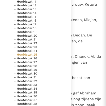
- Hoofdstuk 11
1
Abraham huwde nog een andere vrouw, Ketura
- Hoofdstuk 12
Thema’s
Doneren
- Hoofdstuk 13
genaamd.
- Hoofdstuk 14
Berichten
Nieuwsbrief
- Hoofdstuk 15
2
Zij schonk hem Zimran, Joksan, Medan, Midjan,
Denzinger
Gebruiksvoorwaarden
- Hoofdstuk 16
- Hoofdstuk 17
Jisbak en Suach.
- Hoofdstuk 18
- Hoofdstuk 19
Nieuwste Documenten
3
Joksan was de vader van Seba en Dedan. De
- Hoofdstuk 20
- Hoofdstuk 21
5. Het gebed van de Kerk
zonen van Dedan zijn de Assurieten, de
- Hoofdstuk 22
Letusieten en de Leummieten.
- Hoofdstuk 23
In Christus wordt onze honger vervuld
- Hoofdstuk 24
Leer de kostbare parel van Gods koninkrijk te
- Hoofdstuk 25
4
De zonen van Midjan zijn Efa, Efer, Chanok, Abida
- Hoofdstuk 26
herkennen
Gods Koninkrijk groeit stilletjes door liefde, niet door
en Eldaa. Dat zijn allen nakomelingen van
- Hoofdstuk 27
- Hoofdstuk 28
dwang
Ketura.
De mystiek. De mystieke verschijnselen en de
- Hoofdstuk 29
- Hoofdstuk 30
heiligheid
5
- Hoofdstuk 31
Abraham vermaakte alles wat hij bezat aan
Berichten
- Hoofdstuk 32
Isaak.
- Hoofdstuk 33
Het Vaticaan publiceert een nieuwe Latijnse uitgave
- Hoofdstuk 34
- Hoofdstuk 35
6
Aan de zonen van zijn bijvrouwen gaf Abraham
van het Romeins martyrologium
Vaticaanse financiële waakhond verliest autonomie
- Hoofdstuk 36
wel geschenken, maar hij zond ze nog tijdens zijn
- Hoofdstuk 37
Paus spreekt het Wereldvoedselprogramma toe
- Hoofdstuk 38
leven weg uit de omgeving van zijn zoon Isaak,