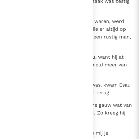
reden kreeg hij de naam Jakob. Isaak was zestig
jaar, toen zij geboren werden.
27
Toen de jongens groot geworden waren, werd
Esau een kundig jager, een man die er altijd op
uit trok. Jakob daarentegen was een rustig man,
die in zijn tenten bleef.
28
Isaak had een voorkeur voor Esau, want hij at
graag wildbraad; maar Rebekka hield meer van
Jakob.
29
Toen Jakob eens aan het koken was, kwam Esau
uitgeput van een van zijn tochten terug.
30
Hij zei tegen Jakob: `Geef mij eens gauw wat van
die rode brij, want ik ben doodop.' Zo kreeg hij
de naam Edom.
31
Jakob antwoordde: `Dan moet je mij je