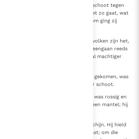
22
Toen echter de kinderen in haar schoot tegen
elkaar stootten, dacht ze: `Als het zo gaat, wat
staat mij dan te wachten?' Daarom ging zij
Jahwe raadplegen.
23
En Jahwe sprak tot haar: `Twee volken zijn het,
die gij draagt; twee naties die uiteengaan reeds
in uw schoot. Een van de twee zal machtiger
zijn: de oudste dient de jongste.'
24
Toen de tijd van de bevalling was gekomen, was
er inderdaad een tweeling in haar schoot.
25
De eerste die tevoorschijn kwam was rossig en
van top tot teen zo behaard als een mantel; hij
kreeg de naam Esau.
26
Na hem kwam zijn broer tevoorschijn. Hij hield
met zijn hand de hiel van Esau vast; om die