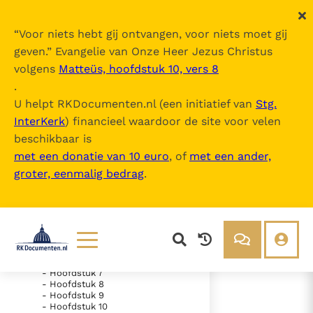
“
Voor niets hebt gij ontvangen, voor niets moet gij
geven.
” Evangelie van Onze Heer Jezus Christus
volgens
Matteüs, hoofdstuk 10, vers 8
De Bijbel
.
U helpt RKDocumenten.nl (een initiatief van
Stg.
InterKerk
) financieel waardoor de site voor velen
Inhoudsopgave
beschikbaar is
uitklappen
met een donatie van 10 euro
, of
met een ander,
groter, eenmalig bedrag
.
- Oude Testament
- Genesis
- Hoofdstuk 1
- Hoofdstuk 2
- Hoofdstuk 3
- Hoofdstuk 4
- Hoofdstuk 5
- Hoofdstuk 6
Lezen
Over ons
- Hoofdstuk 7
- Hoofdstuk 8
Documenten
Over RK Documenten
- Hoofdstuk 9
- Hoofdstuk 10
- Hoofdstuk 25
Bijbel
Meedoen