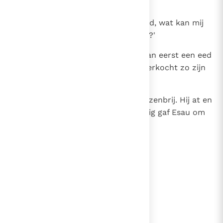
eerstgeboorterecht verkopen.'
32
Daarop zei Esau: `Man, ik ga dood, wat kan mij
mijn eerstgeboorterecht schelen?'
33
Jakob drong aan: `Zweer daar dan eerst een eed
op.' En Esau legde de eed af en verkocht zo zijn
eerstgeboorterecht aan Jakob.
34
Toen gaf Jakob hem brood en linzenbrij. Hij at en
dronk en ging weer weg. Zo weinig gaf Esau om
zijn eerstgeboorterecht.
lees verder